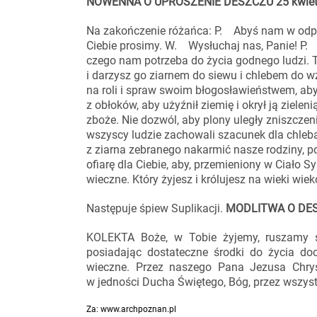
NOWENNA O UPROSZENIE DESZCZU 25 kwietni
Na zakończenie różańca: P. Abyś nam w odpow
Ciebie prosimy. W. Wysłuchaj nas, Panie! P. 
czego nam potrzeba do życia godnego ludzi. T
i darzysz go ziarnem do siewu i chlebem do wz
na roli i spraw swoim błogosławieństwem, aby
z obłoków, aby użyźnił ziemię i okrył ją zielen
zboże. Nie dozwól, aby plony uległy zniszczen
wszyscy ludzie zachowali szacunek dla chleb
z ziarna zebranego nakarmić nasze rodziny, po
ofiarę dla Ciebie, aby, przemieniony w Ciało 
wieczne. Który żyjesz i królujesz na wieki w
Następuje śpiew Suplikacji.
MODLITWA O DESZ
KOLEKTA Boże, w Tobie żyjemy, ruszamy si
posiadając dostateczne środki do życia doc
wieczne. Przez naszego Pana Jezusa Chrys
w jedności Ducha Świętego, Bóg, przez wszyst
Za: www.archpoznan.pl