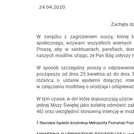
24.04.2020
Zachęta do
W związku z zagrożeniem suszą, której 
społecznego, wzywam wszystkich wiernych do
Proszę, aby w sanktuariach, parafiach, do
naszych modlitw, ufając, że Pan Bóg usłyszy 
W sposób szczególny proszę o odprawienie
począwszy od dnia 25 kwietnia aż do dnia 
różańca o ustanie epidemii dołączyć in
w załączeniu modlitwę o urodzaje i odśpiewać
W tym czasie, w dni które dopuszczają użycie
jednej Mszy Świętej jako kolektę odmówić za
46) oraz uwzględnić stosowną intencję w mod
† Stanisław Gądecki Arcybiskup Metropolita Poznański Pozn