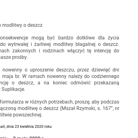
 modlitwy o deszcz
konsekwencje mogą być bardzo dotkliwe dla życia
 wytrwałej i żarliwej modlitwy błagalnej o deszcz.
mach zakonnych i rodzinach włączyć tę intencję do
nasze prośby.
 nowenny o uproszenie deszczu, przez dziewięć dni
3 maja br. W ramach nowenny należy do codziennego
tencję o deszcz, a na koniec odmówić przekazaną
 Suplikacje.
 formularza w różnych potrzebach, proszę, aby podczas
łączoną modlitwę o deszcz (Mszał Rzymski, s. 167”, nr
litwie powszechnej.
ań, dnia 23 kwietnia 2020 roku