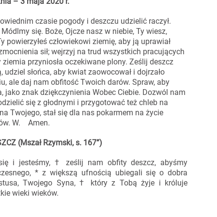
a – 3 maja 2020 r.
iednim czasie pogody i deszczu udzielić raczył.
Módlmy się. Boże, Ojcze nasz w niebie, Ty wiesz,
y powierzyłeś człowiekowi ziemię, aby ją uprawiał
mocnienia sił; wejrzyj na trud wszystkich pracujących
 ziemia przyniosła oczekiwane plony. Ześlij deszcz
ią, udziel słońca, aby kwiat zaowocował i dojrzało
iu, ale daj nam obfitość Twoich darów. Spraw, aby
a, jako znak dziękczynienia Wobec Ciebie. Dozwól nam
dzielić się z głodnymi i przygotować też chleb na
Syna Twojego, stał się dla nas pokarmem na życie
ieków. W. Amen.
CZ (Mszał Rzymski, s. 167”)
ę i jesteśmy, † ześlij nam obfity deszcz, abyśmy
zesnego, * z większą ufnością ubiegali się o dobra
tusa, Twojego Syna, † który z Tobą żyje i króluje
kie wieki wieków.