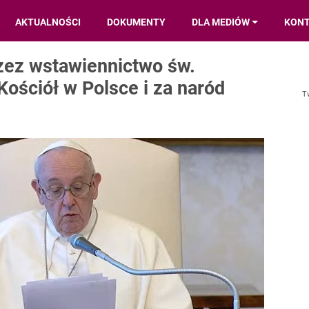
AKTUALNOŚCI
DOKUMENTY
DLA MEDIÓW
KON
zez wstawiennictwo św.
ościół w Polsce i za naród
T