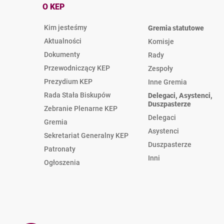
O KEP
Kim jesteśmy
Gremia statutowe
Aktualności
Komisje
Dokumenty
Rady
Przewodniczący KEP
Zespoły
Prezydium KEP
Inne Gremia
Rada Stała Biskupów
Delegaci, Asystenci,
Duszpasterze
Zebranie Plenarne KEP
Delegaci
Gremia
Asystenci
Sekretariat Generalny KEP
Duszpasterze
Patronaty
Inni
Ogłoszenia