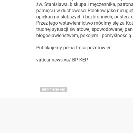
św. Stanisława, biskupa i męczennika, patrona
pamięci i w duchowości Polaków jako nieugięt
opiekun najsłabszych i bezbronnych, pasterz 
Przez jego wstawiennictwo módlmy się za Kości
trudnej sytuacji światowej spowodowanej pan
błogosławieństwem, pokojem i pomyślnością.
Publikujemy pełną treść pozdrowień:
vaticannews.va/ BP KEP
informacje kep