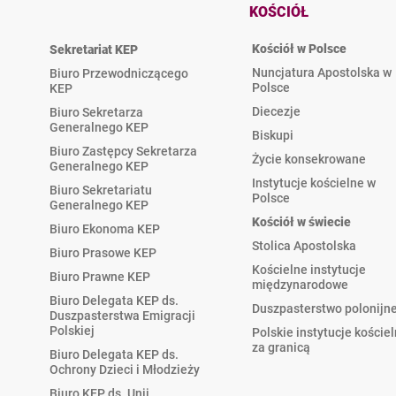
KOŚCIÓŁ
Kościół w Polsce
Sekretariat KEP
Nuncjatura Apostolska w
Biuro Przewodniczącego
Polsce
KEP
Diecezje
Biuro Sekretarza
Generalnego KEP
Biskupi
Biuro Zastępcy Sekretarza
Życie konsekrowane
Generalnego KEP
Instytucje kościelne w
Biuro Sekretariatu
Polsce
Generalnego KEP
Kościół w świecie
Biuro Ekonoma KEP
Stolica Apostolska
Biuro Prasowe KEP
Kościelne instytucje
Biuro Prawne KEP
międzynarodowe
Biuro Delegata KEP ds.
Duszpasterstwo polonijn
Duszpasterstwa Emigracji
Polskiej
Polskie instytucje koście
za granicą
Biuro Delegata KEP ds.
Ochrony Dzieci i Młodzieży
Biuro KEP ds. Unii