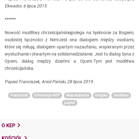
Ekwador, 6 lipca 2015
******
Nowość modlitwy chrześcijańskiejpolega na tęsknocie za Bogiem,
osobistej łączności z Nim!Jest ona dialogiem między osobami,
które się miłują, dialogiem opartym nazaufaniu, wspieranym przez
wysłuchanie i otwartym na solidarnedziałanie. Jest to dialog Syna z
Ojcem, dialog między dziećmi a Ojcem.Tym jest modlitwa
chrześcijańska.
Papież Franciszek, Anioł Pański, 28 lipca 2019
Franciszek
Informacje KEP
Niepokalanów
książka
modlitwa
papież
O KEP
KOŚCIÓŁ