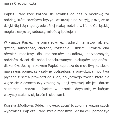
naszą Orędowniczkę.
Papież Franciszek zwraca się również do nas o modlitwę za
rodzinę, która przeżywa kryzys. Wskazując na Maryję, pisze, że to
dzięki Niej i Jej mądrej, odważnej reakcji rodzina w Kanie Galilejskiej
mogła cieszyć się radością, miłością i pokojem.
W książce Papież nie omija również trudnych tematów jak zło,
grzech, samotność, choroba, rozstanie i śmierć. Zawiera ona
również modlitwy dla małżonków, dziadków, narzeczonych,
rodziców, dzieci, dla osób konsekrowanych, biskupów, kapłanów i
diakonów. Jednym słowem Papież zaprasza do modlitwy za siebie
nawzajem, ponieważ każdy jej potrzebuje, a prawdziwa modlitwa
płynąca z serca prowadzi do Ojca, do „nowego życia”, które nie
wiąże się z czasem czy zmianą sytuacji życiowej, ale jest darem
sakramentu chrztu – życiem w Jezusie Chrystusie, w którym
wszyscy stajemy się braćmi i siostrami.
Książka „Modlitwa. Oddech nowego życia” to zbiór najważniejszych
wypowiedzi Papieża Franciszka o modlitwie. Ma na celu pomóc żyć