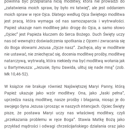
powinna być przeplatana nicią modlitwy, która nie prowadzi do
„załatwienia moich spraw, by było mi łatwiej”, ale jest oddaniem
moich spraw w ręce Ojca. Dlatego według Ojca Świętego modlitwa
jest pracą, która wymaga od nas samozaparcia i wytrwałości.
Papież ukazuje nam modlitwę jako drogę do Ojca, a samo słowo
„Ojciec” jest Papieża kluczem do Serca Bożego. Duch Święty uczy
nas od wewnątrz doświadczenia spotkania z Ojcem i zwracania się
do Boga słowami Jezusa „Ojcze nasz”. Zachęca, aby w modlitwie
nie ustawać, nie zniechęcać się, docenia modlitwę prośby, modlitwę
natarczywą, wytrwałą, która niekiedy ma być modlitwą wołania jak
u Bartymeusza: „Jezusie, Synu Dawida, ulituj się nade mną” (zob.
Mk 10,46-52).
W książce nie brakuje również Najświętszej Maryi Panny, którą
Papież ukazuje jako wzór modlitwy. Ona, jako „łaski pełna”,
uprzedza naszą modlitwę, nasze prośby i błagania, niosąc je do
swojego Syna Jezusa i prosząc w naszych intencjach. Ojciec Święty
pisze, że postawa Maryi uczy nas właściwej modlitwy, czyli
„przekazania problemu w ręce Boga”. Stawia Matkę Bożą jako
przykład mądrości i odwagi chrześcijańskiego działania oraz jako