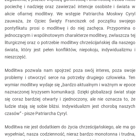
pociechę i nadzieję oraz zawierzać intencje osobiste i świata w
akcie ofiarnej modlitwy. We wstępie Patriarcha Moskwy Cyryl
zauważa, że Ojciec Święty Franciszek od początku swojego
pontyfikatu prosi o modlitwę i do niej zachęca. Przypomina o
jednoczącym i wspólnotowym charakterze modlitwy, zwłaszcza tej
liturgicznej oraz o potrzebie modlitwy chrześcijańskiej dla naszego
świata, który jest pełen konfliktów, niepokoju, indywidualizmu i
nieszczęść.
Modlitwa pozwala nam spojrzeć poza swój interes, poza swoje
problemy i otworzyć serce na potrzeby drugiego człowieka. Ten
wymiar modlitwy wydaje się „bardzo aktualnym i ważnym w epoce
naznaczonej kryzysem komunikacji. Dzięki globalizacji świat staje
się coraz bardziej otwarty i zjednoczony, ale nie oznacza to, że
ludzie stają się sobie bliżsi. Indywidualizm jest chorobą naszych
czasów” - pisze Patriarcha Cyryl.
Modlitwa nie jest dodatkiem do życia chrześcijańskiego, ale ma go
wypełniać, nasza codzienność, nieraz bardzo monotonna i trudna,