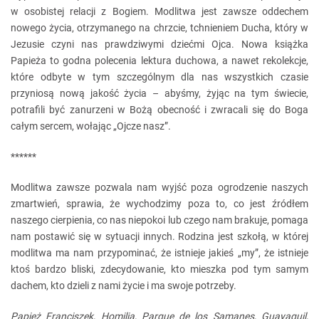
w osobistej relacji z Bogiem. Modlitwa jest zawsze oddechem
nowego życia, otrzymanego na chrzcie, tchnieniem Ducha, który w
Jezusie czyni nas prawdziwymi dziećmi Ojca. Nowa książka
Papieża to godna polecenia lektura duchowa, a nawet rekolekcje,
które odbyte w tym szczególnym dla nas wszystkich czasie
przyniosą nową jakość życia – abyśmy, żyjąc na tym świecie,
potrafili być zanurzeni w Bożą obecność i zwracali się do Boga
całym sercem, wołając „Ojcze nasz”.
******
Modlitwa zawsze pozwala nam wyjść poza ogrodzenie naszych
zmartwień, sprawia, że wychodzimy poza to, co jest źródłem
naszego cierpienia, co nas niepokoi lub czego nam brakuje, pomaga
nam postawić się w sytuacji innych. Rodzina jest szkołą, w której
modlitwa ma nam przypominać, że istnieje jakieś „my”, że istnieje
ktoś bardzo bliski, zdecydowanie, kto mieszka pod tym samym
dachem, kto dzieli z nami życie i ma swoje potrzeby.
Papież Franciszek, Homilia, Parque de los Samanes, Guayaquil,