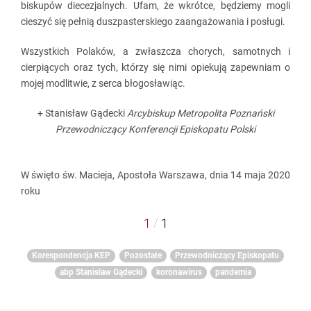
biskupów diecezjalnych. Ufam, że wkrótce, będziemy mogli
cieszyć się pełnią duszpasterskiego zaangażowania i posługi.
Wszystkich Polaków, a zwłaszcza chorych, samotnych i
cierpiących oraz tych, którzy się nimi opiekują zapewniam o
mojej modlitwie, z serca błogosławiąc.
+ Stanisław Gądecki
Arcybiskup Metropolita Poznański
Przewodniczący Konferencji Episkopatu Polski
W święto św. Macieja, Apostoła Warszawa, dnia 14 maja 2020
roku
/
1
1
Korespondencja KEP
Pozostałe
Przewodniczący Episkopatu
abp Stanislaw Gądecki
koronawirus
pandemia