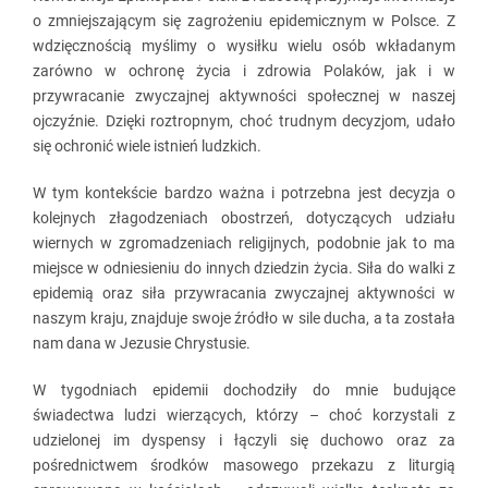
o zmniejszającym się zagrożeniu epidemicznym w Polsce. Z
wdzięcznością myślimy o wysiłku wielu osób wkładanym
zarówno w ochronę życia i zdrowia Polaków, jak i w
przywracanie zwyczajnej aktywności społecznej w naszej
ojczyźnie. Dzięki roztropnym, choć trudnym decyzjom, udało
się ochronić wiele istnień ludzkich.
W tym kontekście bardzo ważna i potrzebna jest decyzja o
kolejnych złagodzeniach obostrzeń, dotyczących udziału
wiernych w zgromadzeniach religijnych, podobnie jak to ma
miejsce w odniesieniu do innych dziedzin życia. Siła do walki z
epidemią oraz siła przywracania zwyczajnej aktywności w
naszym kraju, znajduje swoje źródło w sile ducha, a ta została
nam dana w Jezusie Chrystusie.
W tygodniach epidemii dochodziły do mnie budujące
świadectwa ludzi wierzących, którzy – choć korzystali z
udzielonej im dyspensy i łączyli się duchowo oraz za
pośrednictwem środków masowego przekazu z liturgią