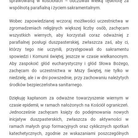
sprawowaną w kościołach – odczuwali wielką tęsknotę za
wspólnotą parafialną i życiem sakramentalnym.
Wobec zapowiedzianej wczoraj możliwości uczestnictwa w
zgromadzeniach religijnych większej liczby osób, zachęcam
wszystkich wiernych, aby korzystali coraz odważniej z
parafialnej posługi duszpasterskiej, zwłaszcza zaś, aby ci,
którzy tego nie uczynili, przystępowali do sakramentu
spowiedzi i Komunii świętej, jeszcze w czasie wielkanocnym.
Aby zaspokoić głód eucharystyczny i głód Słowa Bożego,
zachęcam do uczestnictwa w Mszy Świętej, nie tylko w
niedzielę, ale i w dni powszednie, przy zachowaniu należytych
środków bezpieczeństwa sanitarnego.
Dziękuję kapłanom za odważne towarzyszenie wiernym w
czasie epidemii, w ramach nałożonych na Kościół ograniczeń.
Jednocześnie zachęcam księży do podejmowania nowych
inicjatyw duszpasterskich, zwłaszcza do aktywności w
ramach małych grup formacyjnych oraz cyklicznych spotkań
katechetycznych, zgodnie ze wskazaniami poszczególnych