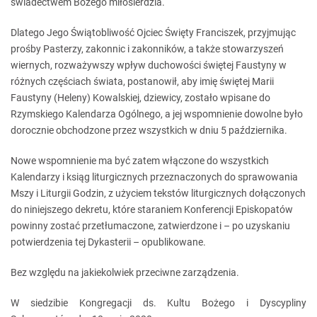
świadectwem Bożego miłosierdzia.
Dlatego Jego Świątobliwość Ojciec Święty Franciszek, przyjmując
prośby Pasterzy, zakonnic i zakonników, a także stowarzyszeń
wiernych, rozważywszy wpływ duchowości świętej Faustyny w
różnych częściach świata, postanowił, aby imię świętej Marii
Faustyny (Heleny) Kowalskiej, dziewicy, zostało wpisane do
Rzymskiego Kalendarza Ogólnego, a jej wspomnienie dowolne było
dorocznie obchodzone przez wszystkich w dniu 5 października.
Nowe wspomnienie ma być zatem włączone do wszystkich
Kalendarzy i ksiąg liturgicznych przeznaczonych do sprawowania
Mszy i Liturgii Godzin, z użyciem tekstów liturgicznych dołączonych
do niniejszego dekretu, które staraniem Konferencji Episkopatów
powinny zostać przetłumaczone, zatwierdzone i – po uzyskaniu
potwierdzenia tej Dykasterii – opublikowane.
Bez względu na jakiekolwiek przeciwne zarządzenia.
W siedzibie Kongregacji ds. Kultu Bożego i Dyscypliny