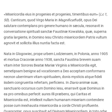
«Misericordia eius in progenies et progenies, timentibus eum» (
Lc 1,
50
). Canticum, quod Virgo Maria in
Magnificat
fudit, opus Dei
salutare contemplans pro genere humano in sæcula, resonavit in
conversatione spirituali sanctæ Faustinæ Kowalska, quæ, superna
gratia largiente, in Domino Iesu Christo misericordem Patris vultum
agnovit et sollicita illius nuntia facta est.
Nata in Glogowiec, prope urbem Lodziensem, in Polonia, anno 1905
et mortua Cracoviæ anno 1938, sancta Faustina brevem suam
vitam inter Sorores Beatæ Mariæ Virginis a Misericordia egit,
semetipsam benigne ad vocationem a Deo acceptam conformans
necnon uberrimam vitam spiritualem, donis mysticis atque fideli
iisdem congruentia refertam, perficiens. In
Diario
animæ suæ,
sanctuario occursus cum Domino Iesu, enarravit quæ Dominus in
ea pro omnibus perfecit: aures Illi præbens, qui Caritas et
Misericordia est, intellexit nullam humanam miseriam contendere
posse cum inexhausta misericordia a corde Christi profluente.
Quapropter opus suscitavit ad Divinam Misericordiam in toto orbe