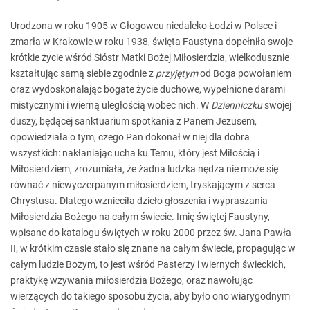
Urodzona w roku 1905 w Głogowcu niedaleko Łodzi w Polsce i
zmarła w Krakowie w roku 1938, święta Faustyna dopełniła swoje
krótkie życie wśród Sióstr Matki Bożej Miłosierdzia, wielkodusznie
kształtując samą siebie zgodnie z
przyjętym
od Boga powołaniem
oraz wydoskonalając bogate życie duchowe, wypełnione darami
mistycznymi i wierną uległością wobec nich. W
Dzienniczku
swojej
duszy, będącej sanktuarium spotkania z Panem Jezusem,
opowiedziała o tym, czego Pan dokonał w niej dla dobra
wszystkich: nakłaniając ucha ku Temu, który jest Miłością i
Miłosierdziem, zrozumiała, że żadna ludzka nędza nie może się
równać z niewyczerpanym miłosierdziem, tryskającym z serca
Chrystusa. Dlatego wznieciła dzieło głoszenia i wypraszania
Miłosierdzia Bożego na całym świecie. Imię świętej Faustyny,
wpisane do katalogu świętych w roku 2000 przez św. Jana Pawła
II, w krótkim czasie stało się znane na całym świecie, propagując w
całym ludzie Bożym, to jest wśród Pasterzy i wiernych świeckich,
praktykę wzywania miłosierdzia Bożego, oraz nawołując
wierzących do takiego sposobu życia, aby było ono wiarygodnym