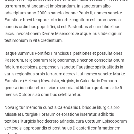
terrarum nuntiandam et implorandam. In sanctorum albo
adscriptum anno 2000 a sancto Ioanne Paulo II, nomen sanctæ
Faustinæ brevi tempore toto in orbe cognitum est, promovens in
cunctis ordinibus populi Dei, id est Pastoribus et christifidelibus
laicis, invocationem Divinæ Misericordiæ atque illius fide dignum
testimonium in vita credentium.
Itaque Summus Pontifex Franciscus, petitiones et postulationes
Pastorum, religiosarum religiosorumque necnon consociationum
fidelium accipiens, perpensa vi sanctæ Faustinæ spiritualitatis in
variis regionibus orbis terrarum decrevit, ut nomen sanctæ Mariæ
Faustinæ (Helenæ) Kowalska, virginis, in Calendario Romano
generali inscriberetur et eius memoria ad libitum quotannis die 5
mensis Octobris ab omnibus celebraretur.
Nova igitur memoria cunctis Calendariis Librisque liturgicis pro
Missæ et Liturgiæ Horarum celebratione inseratur, adhibitis
textibus liturgicis hoc decreto adnexis, cura Cœtuum Episcoporum
vertendis, approbandis et post huius Dicasterii confirmationem