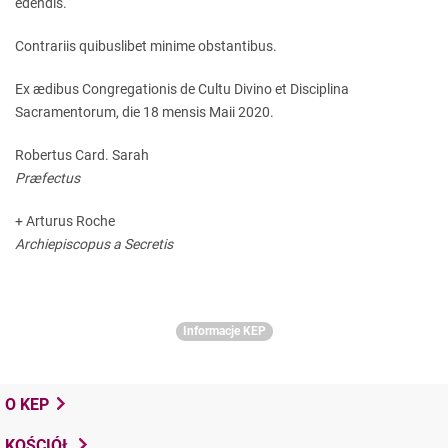
edendis.
Contrariis quibuslibet minime obstantibus.
Ex ædibus Congregationis de Cultu Divino et Disciplina
Sacramentorum, die 18 mensis Maii 2020.
Robertus Card. Sarah
Præfectus
+ Arturus Roche
Archiepiscopus a Secretis
Informacje KEP
O KEP
KOŚCIÓŁ