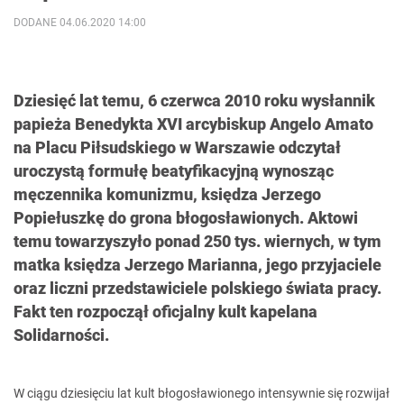
DODANE 04.06.2020 14:00
Dziesięć lat temu, 6 czerwca 2010 roku wysłannik
papieża Benedykta XVI arcybiskup Angelo Amato
na Placu Piłsudskiego w Warszawie odczytał
uroczystą formułę beatyfikacyjną wynosząc
męczennika komunizmu, księdza Jerzego
Popiełuszkę do grona błogosławionych. Aktowi
temu towarzyszyło ponad 250 tys. wiernych, w tym
matka księdza Jerzego Marianna, jego przyjaciele
oraz liczni przedstawiciele polskiego świata pracy.
Fakt ten rozpoczął oficjalny kult kapelana
Solidarności.
W ciągu dziesięciu lat kult błogosławionego intensywnie się rozwijał