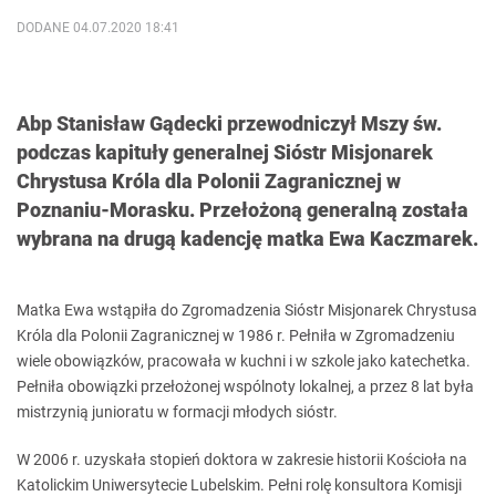
DODANE 04.07.2020 18:41
Abp Stanisław Gądecki przewodniczył Mszy św.
podczas kapituły generalnej Sióstr Misjonarek
Chrystusa Króla dla Polonii Zagranicznej w
Poznaniu-Morasku. Przełożoną generalną została
wybrana na drugą kadencję matka Ewa Kaczmarek.
Matka Ewa wstąpiła do Zgromadzenia Sióstr Misjonarek Chrystusa
Króla dla Polonii Zagranicznej w 1986 r. Pełniła w Zgromadzeniu
wiele obowiązków, pracowała w kuchni i w szkole jako katechetka.
Pełniła obowiązki przełożonej wspólnoty lokalnej, a przez 8 lat była
mistrzynią junioratu w formacji młodych sióstr.
W 2006 r. uzyskała stopień doktora w zakresie historii Kościoła na
Katolickim Uniwersytecie Lubelskim. Pełni rolę konsultora Komisji