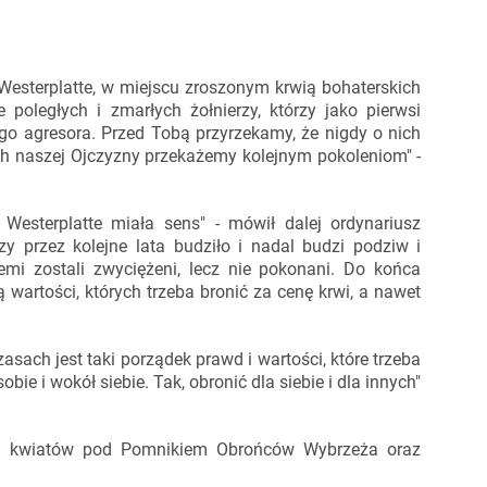
Westerplatte, w miejscu zroszonym krwią bohaterskich
 poległych i zmarłych żołnierzy, którzy jako pierwsi
go agresora. Przed Tobą przyrzekamy, że nigdy o nich
h naszej Ojczyzny przekażemy kolejnym pokoleniom" -
Westerplatte miała sens" - mówił dalej ordynariusz
zy przez kolejne lata budziło i nadal budzi podziw i
emi zostali zwyciężeni, lecz nie pokonani. Do końca
ą wartości, których trzeba bronić za cenę krwi, a nawet
asach jest taki porządek prawd i wartości, które trzeba
obie i wokół siebie. Tak, obronić dla siebie i dla innych"
nia kwiatów pod Pomnikiem Obrońców Wybrzeża oraz