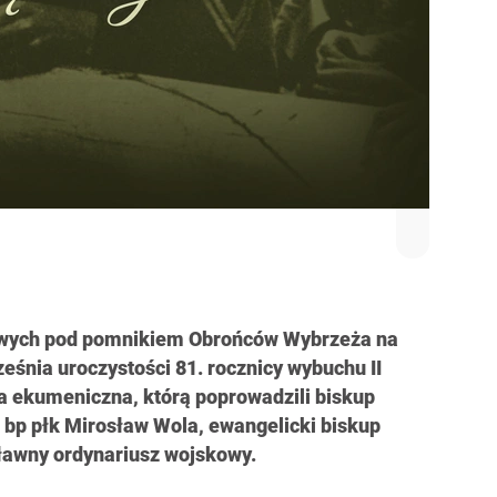
owych pod pomnikiem Obrońców Wybrzeża na
eśnia uroczystości 81. rocznicy wybuchu II
a ekumeniczna, którą poprowadzili biskup
bp płk Mirosław Wola, ewangelicki biskup
ławny ordynariusz wojskowy.