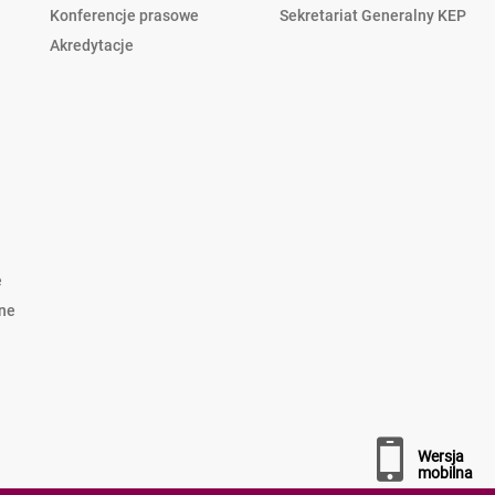
Konferencje prasowe
Sekretariat Generalny KEP
Akredytacje
e
lne
wersja
mobilna