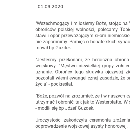
01.09.2020
"Wszechmogący i miłosierny Boże, stojąc na 
obrońców polskiej wolności, polecamy Tobie
stawili opór przeważającym siłom niemieckie
nie zapomnimy. Pamięć o bohaterskich synac
mówił bp Guzdek.
"Jesteśmy przekonani, że heroiczna obrona 
wojskowy. "Męstwo niewielkiej grupy żołnier
uznanie. Obrońcy tego skrawka ojczystej zi
pozostali wierni ewangelicznej zasadzie, że s
życia" - podkreślał.
"Boże, pozwól na zrozumieć, że i w naszych cz
utrzymać i obronić, tak jak to Westerplatte. W s
- modlił się bp Józef Guzdek.
Uroczystości zakończyła ceremonia złoże
odprowadzenie wojskowej asysty honorowej.