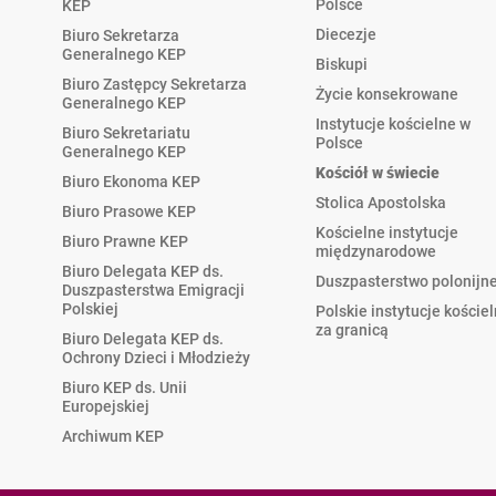
Polsce
KEP
Diecezje
Biuro Sekretarza
Generalnego KEP
Biskupi
Biuro Zastępcy Sekretarza
Życie konsekrowane
Generalnego KEP
Instytucje kościelne w
Biuro Sekretariatu
Polsce
Generalnego KEP
Kościół w świecie
Biuro Ekonoma KEP
Stolica Apostolska
Biuro Prasowe KEP
Kościelne instytucje
Biuro Prawne KEP
międzynarodowe
Biuro Delegata KEP ds.
Duszpasterstwo polonijn
Duszpasterstwa Emigracji
Polskiej
Polskie instytucje koście
za granicą
Biuro Delegata KEP ds.
Ochrony Dzieci i Młodzieży
Biuro KEP ds. Unii
Europejskiej
Archiwum KEP