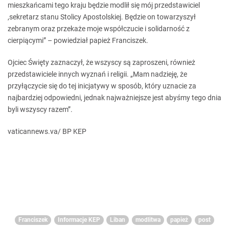
mieszkańcami tego kraju będzie modlił się mój przedstawiciel
,sekretarz stanu Stolicy Apostolskiej. Będzie on towarzyszył
zebranym oraz przekaże moje współczucie i solidarność z
cierpiącymi” – powiedział papież Franciszek.
Ojciec Święty zaznaczył, że wszyscy są zaproszeni, również
przedstawiciele innych wyznań i religii. „Mam nadzieję, że
przyłączycie się do tej inicjatywy w sposób, który uznacie za
najbardziej odpowiedni, jednak najważniejsze jest abyśmy tego dnia
byli wszyscy razem”.
vaticannews.va/ BP KEP
Franciszek
Informacje KEP
Liban
modlitwa
papież
post