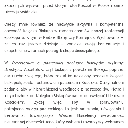
aktualnych wyzwań, przed którymi stoi Kościół w Polsce i sama
Diecezja Świdnicka.
Cieszy mnie również, że niezwykle aktywna i kompetentna
obecność Księdza Biskupa w ramach gremiów naszej konferencji
episkopatu, w tym w Radzie Stałej, czy Komisji ds. Wychowania –
za co raz jeszcze dziękuję – znajdzie swoją kontynuację i
uzupełnienie w ramach posługi biskupa diecezjalnego.
W
Dyrektorium o pasterskiej posłudze biskupów
czytamy:
„Następcy Apostołów, czyli biskupi, z powołania Bożego, poprzez
dar Ducha Świętego, który został im udzielony podczas święceń
biskupich, zostali ustanowieni pasterzami Kościoła. Otrzymali oni
zadanie, aby w hierarchicznej wspólnocie z Następcą św. Piotra i
innymi członkami Kolegium Biskupów nauczać, uświęcać i kierować
Kościołem". Życzę więc, aby w sprawowaniu
potrójnego
munus
pasterskiego, to jest: nauczania, uświęcania i
kierowania, towarzyszyła Waszej Ekscelencji świadomość
nieustannej obecności Tego, który wybiera i towarzyszy wybranym