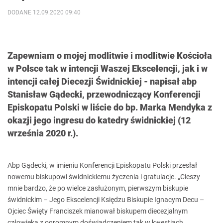
DODANE 12.09.2020 09:40
Zapewniam o mojej modlitwie i modlitwie Kościoła
w Polsce tak w intencji Waszej Ekscelencji, jak i w
intencji całej Diecezji Świdnickiej - napisał abp
Stanisław Gądecki, przewodniczący Konferencji
Episkopatu Polski w liście do bp. Marka Mendyka z
okazji jego ingresu do katedry świdnickiej (12
września 2020 r.).
Abp Gądecki, w imieniu Konferencji Episkopatu Polski przesłał
nowemu biskupowi świdnickiemu życzenia i gratulacje. „Cieszy
mnie bardzo, że po wielce zasłużonym, pierwszym biskupie
świdnickim – Jego Ekscelencji Księdzu Biskupie Ignacym Decu –
Ojciec Święty Franciszek mianował biskupem diecezjalnym
człowieka z ogromnym doświadczeniem tak w kwestiach