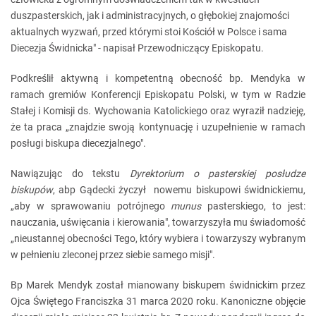
duszpasterskich, jak i administracyjnych, o głębokiej znajomości
aktualnych wyzwań, przed którymi stoi Kościół w Polsce i sama
Diecezja Świdnicka" - napisał Przewodniczący Episkopatu.
Podkreślił aktywną i kompetentną obecność bp. Mendyka w
ramach gremiów Konferencji Episkopatu Polski, w tym w Radzie
Stałej i Komisji ds. Wychowania Katolickiego oraz wyraził nadzieję,
że ta praca „znajdzie swoją kontynuację i uzupełnienie w ramach
posługi biskupa diecezjalnego".
Nawiązując do tekstu
Dyrektorium o pasterskiej posłudze
biskupów
, abp Gądecki życzył nowemu biskupowi świdnickiemu,
„aby w sprawowaniu potrójnego
munus
pasterskiego, to jest:
nauczania, uświęcania i kierowania", towarzyszyła mu świadomość
„nieustannej obecności Tego, który wybiera i towarzyszy wybranym
w pełnieniu zleconej przez siebie samego misji".
Bp Marek Mendyk został mianowany biskupem świdnickim przez
Ojca Świętego Franciszka 31 marca 2020 roku. Kanoniczne objęcie