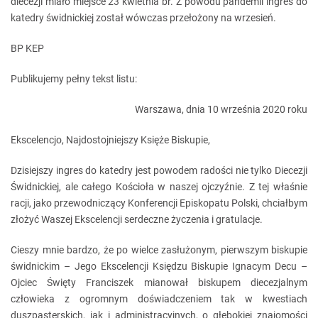
diecezji miało miejsce 23 kwietnia br. Z powodu pandemii ingres do
katedry świdnickiej został wówczas przełożony na wrzesień.
BP KEP
Publikujemy pełny tekst listu:
Warszawa, dnia 10 września 2020 roku
Ekscelencjo, Najdostojniejszy Księże Biskupie,
Dzisiejszy ingres do katedry jest powodem radości nie tylko Diecezji
Świdnickiej, ale całego Kościoła w naszej ojczyźnie. Z tej właśnie
racji, jako przewodniczący Konferencji Episkopatu Polski, chciałbym
złożyć Waszej Ekscelencji serdeczne życzenia i gratulacje.
Cieszy mnie bardzo, że po wielce zasłużonym, pierwszym biskupie
świdnickim – Jego Ekscelencji Księdzu Biskupie Ignacym Decu –
Ojciec Święty Franciszek mianował biskupem diecezjalnym
człowieka z ogromnym doświadczeniem tak w kwestiach
duszpasterskich, jak i administracyjnych, o głębokiej znajomości