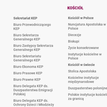
KOŚCIÓŁ
Kościół w Polsce
Sekretariat KEP
Nuncjatura Apostolska w
Biuro Przewodniczącego
Polsce
KEP
Diecezje
Biuro Sekretarza
Generalnego KEP
Biskupi
Biuro Zastępcy Sekretarza
Życie konsekrowane
Generalnego KEP
Instytucje kościelne w
Biuro Sekretariatu
Polsce
Generalnego KEP
Kościół w świecie
Biuro Ekonoma KEP
Stolica Apostolska
Biuro Prasowe KEP
Kościelne instytucje
Biuro Prawne KEP
międzynarodowe
Biuro Delegata KEP ds.
Duszpasterstwo polonijn
Duszpasterstwa Emigracji
Polskiej
Polskie instytucje koście
za granicą
Biuro Delegata KEP ds.
Ochrony Dzieci i Młodzieży