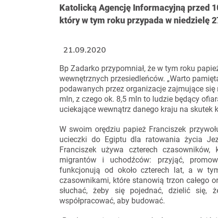
Katolicką Agencję Informacyjną przed 
który w tym roku przypada w niedzielę 2
21.09.2020
Bp Zadarko przypomniał, że w tym roku papież
wewnętrznych przesiedleńców. „Warto pamięta
podawanych przez organizacje zajmujące się m
mln, z czego ok. 8,5 mln to ludzie będący ofi
uciekające wewnątrz danego kraju na skutek k
W swoim orędziu papież Franciszek przywołu
ucieczki do Egiptu dla ratowania życia Je
Franciszek używa czterech czasowników,
migrantów i uchodźców: przyjąć, promowa
funkcjonują od około czterech lat, a w t
czasownikami, które stanowią trzon całego orę
słuchać, żeby się pojednać, dzielić się,
współpracować, aby budować.