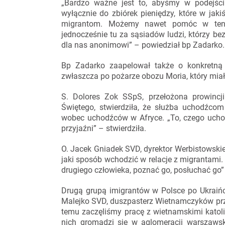
„Bardzo ważne jest to, abyśmy w podejściu
wyłącznie do zbiórek pieniędzy, które w ja
migrantom. Możemy nawet pomóc w ten s
jednocześnie tu za sąsiadów ludzi, którzy bez
dla nas anonimowi” – powiedział bp Zadarko.
Bp Zadarko zaapelował także o konkretn
zwłaszcza po pożarze obozu Moria, który miał
S. Dolores Zok SSpS, przełożona prowincj
Świętego, stwierdziła, że służba uchodźcom
wobec uchodźców w Afryce. „To, czego uchodźc
przyjaźni” – stwierdziła.
O. Jacek Gniadek SVD, dyrektor Werbistowski
jaki sposób wchodzić w relacje z migrantam
drugiego człowieka, poznać go, posłuchać go” 
Drugą grupą imigrantów w Polsce po Ukraińc
Malejko SVD, duszpasterz Wietnamczyków prz
temu zaczęliśmy pracę z wietnamskimi katol
nich gromadzi się w aglomeracji warszawsk