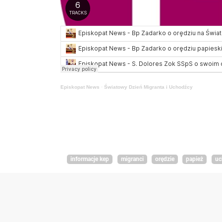
Episkopat News
·
Światowy Dzień Migranta i Uchodźcy
informacje kep
migranci
orędzie
papież
uc