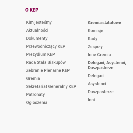
O KEP
Kim jesteśmy
Gremia statutowe
Aktualności
Komisje
Dokumenty
Rady
Przewodniczący KEP
Zespoły
Prezydium KEP
Inne Gremia
Rada Stała Biskupów
Delegaci, Asystenci,
Duszpasterze
Zebranie Plenarne KEP
Delegaci
Gremia
Asystenci
Sekretariat Generalny KEP
Duszpasterze
Patronaty
Inni
Ogłoszenia