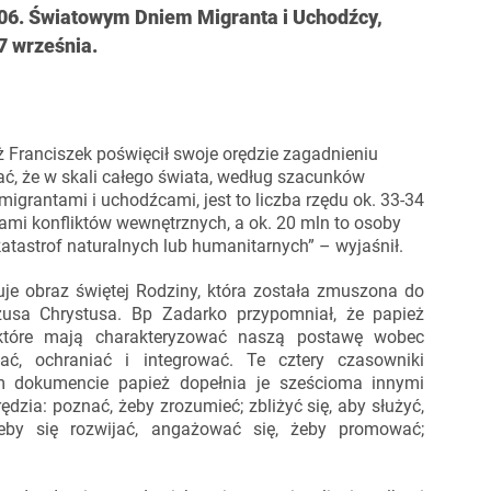
106. Światowym Dniem Migranta i Uchodźcy,
7 września.
 Franciszek poświęcił swoje orędzie zagadnieniu
ć, że w skali całego świata, według szacunków
igrantami i uchodźcami, jest to liczba rzędu ok. 33-34
arami konfliktów wewnętrznych, a ok. 20 mln to osoby
atastrof naturalnych lub humanitarnych” – wyjaśnił.
je obraz świętej Rodziny, która została zmuszona do
zusa Chrystusa. Bp Zadarko przypomniał, że papież
 które mają charakteryzować naszą postawę wobec
ć, ochraniać i integrować. Te cztery czasowniki
ym dokumencie papież dopełnia je sześcioma innymi
dzia: poznać, żeby zrozumieć; zbliżyć się, aby służyć,
 żeby się rozwijać, angażować się, żeby promować;