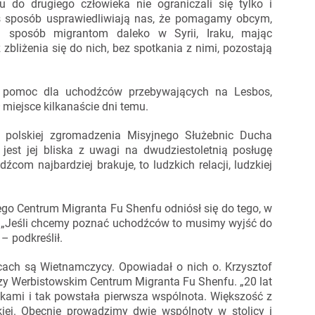
 do drugiego człowieka nie ograniczali się tylko i
kiś sposób usprawiedliwiają nas, że pomagamy obcym,
posób migrantom daleko w Syrii, Iraku, mając
 zbliżenia się do nich, bez spotkania z nimi, pozostają
ą pomoc dla uchodźców przebywających na Lesbos,
 miejsce kilkanaście dni temu.
i polskiej zgromadzenia Misyjnego Służebnic Ducha
 jest jej bliska z uwagi na dwudziestoletnią posługę
om najbardziej brakuje, to ludzkich relacji, ludzkiej
ego Centrum Migranta Fu Shenfu odniósł się do tego, w
i. „Jeśli chcemy poznać uchodźców to musimy wyjść do
– podkreślił.
ach są Wietnamczycy. Opowiadał o nich o. Krzysztof
y Werbistowskim Centrum Migranta Fu Shenfu. „20 lat
ikami i tak powstała pierwsza wspólnota. Większość z
iej. Obecnie prowadzimy dwie wspólnoty w stolicy i