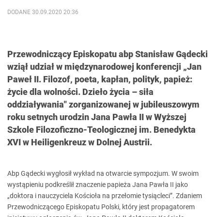
DODANE 30.09.2020 20:36
Przewodniczący Episkopatu abp Stanisław Gądecki
wziął udział w międzynarodowej konferencji „Jan
Paweł II. Filozof, poeta, kapłan, polityk, papież:
życie dla wolności. Dzieło życia – siła
oddziaływania" zorganizowanej w jubileuszowym
roku setnych urodzin Jana Pawła II w Wyższej
Szkole Filozoficzno-Teologicznej im. Benedykta
XVI w Heiligenkreuz w Dolnej Austrii.
Abp Gądecki wygłosił wykład na otwarcie sympozjum. W swoim
wystąpieniu podkreślił znaczenie papieża Jana Pawła II jako
„doktora i nauczyciela Kościoła na przełomie tysiącleci”. Zdaniem
Przewodniczącego Episkopatu Polski, który jest propagatorem