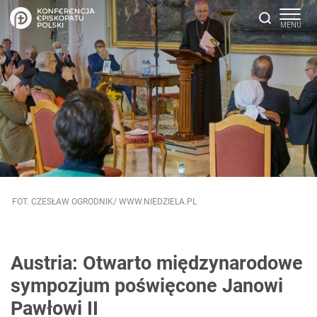
FOT. CZESŁAW OGRODNIK/ WWW.NIEDZIELA.PL
Austria: Otwarto międzynarodowe
sympozjum poświęcone Janowi
Pawłowi II