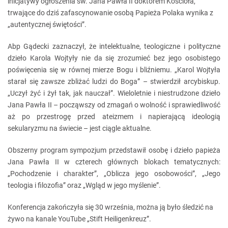
inicjatywy ogłoszenia św. Jana Pawła II doktorem Kościoła,
trwające do dziś zafascynowanie osobą Papieża Polaka wynika z
„autentycznej świętości”.
Abp Gądecki zaznaczył, że intelektualne, teologiczne i polityczne
dzieło Karola Wojtyły nie da się zrozumieć bez jego osobistego
poświęcenia się w równej mierze Bogu i bliźniemu. „Karol Wojtyła
starał się zawsze zbliżać ludzi do Boga” – stwierdził arcybiskup.
„Uczył żyć i żył tak, jak nauczał”. Wieloletnie i niestrudzone dzieło
Jana Pawła II – począwszy od zmagań o wolność i sprawiedliwość
aż po przestrogę przed ateizmem i napierającą ideologią
sekularyzmu na świecie – jest ciągle aktualne.
Obszerny program sympozjum przedstawił osobę i dzieło papieża
Jana Pawła II w czterech głównych blokach tematycznych:
„Pochodzenie i charakter”, „Oblicza jego osobowości”, „Jego
teologia i filozofia” oraz „Wgląd w jego myślenie”.
Konferencja zakończyła się 30 września, można ją było śledzić na
żywo na kanale YouTube „Stift Heiligenkreuz”.