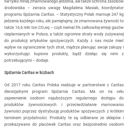
nie tylko mniej zmarnowanego jedzenia, ale także ochrona zasobów
środowiska – zwraca uwagę Magdalena Masiak, koordynator
programu Spiżarnia Caritas. – Statystyczny Polak marnuje 247 kg
jedzenia każdego roku, ale pamiętajmy, że zmarnowana żywność to
także 16,6 mln ton CO₂eq – czyli niemal 5% całkowitej emisji gazów
cieplarnianych w Polsce, a także ogromne straty wody zużywanej
do produkcji artykułów spożywczych. Każdy z nas może mieć
wpływ na ograniczenie tych strat, mądrze planując swoje zakupy i
wykorzystując kupione produkty, bądź dzieląc się nimi z
potrzebującymi – dodaje.
Spiżarnia Caritas w liczbach
Od 2017 roku Caritas Polska realizuje w partnerstwie z Caritas
diecezjalnymi program Spiżarnia Caritas. Ma on na celu
zapewnienie osobom najuboższym regularnego dostępu do
produktów żywnościowych i przeciwdziałanie marnowaniu
żywności poprzez dystrybucję produktów spożywczych z krótkim
terminem przydatności. Produkty te są odbierane ze sklepów i
przekazywane do placówek Caritas oraz bezpośrednio osobom