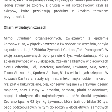
jednej strony ze zbiórek, z drugiej – od sprzedawców, czyli ze
sklepów, które przekazują produkty z krótkim terminem
przydatności.
Ofiarni w trudnych czasach
Mimo utrudnień organizacyjnych, związanych z epidemią
koronawirusa, w piątek 25 września i w sobotę, 26 września, odbyła
się osiemnasta już Zbiórka Żywności Caritas „Tak. Pomagam!”. W
akcję zaangażowanych było prawie 6 tys. wolontariuszy, którzy
zbierali żywność w 795 sklepach. Czekali na klientów w placówkach
sieci Biedronka, Lidl, Carrefour, Kaufland, Lewiatan, Mila, Netto,
Tesco, Stokorotka, Społem, Auchan, B1 i w wielu innych sklepach. W
koszach Caritas znalazły się m.in.: mleko, mąka, cukier, makaron,
ryż, płatki kukurydziane, olej, konserwy mięsne i warzywne, dżemy,
majonez, sosy i zupy w proszku, herbata, płatki śniadaniowe,
napoje i słodycze dla najmłodszych, a także środki czystości.
Zebrano łącznie 92 tys. kg żywności, która trafi do blisko 30 tys.
osób potrzebujących, w tym do rodzin wielodzietnych, samotnych