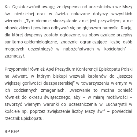
Ks. Gęsiak zwrócił uwagę, że dyspensa od uczestnictwa we Mszy
św. niedzielnej oraz w święta nakazane dotyczy wszystkich
wiernych. „Tym niemniej skorzystanie z niej jest przywilejem, a nie
obowiązkiem i powinno odbywać się po głębszym namyśle. Racją,
dla której dyspensy zostały ogłoszone, są obowiązujące przepisy
sanitarno-epidemiologiczne, znacznie ograniczające liczbę osób
mogących uczestniczyć w nabożeństwach w kościołach” –
zaznaczył.
Przypomniał również Apel Prezydium Konferencji Episkopatu Polski
na Adwent, w którym biskupi wezwali kapłanów do „jeszcze
większej gorliwości duszpasterskiej” w towarzyszeniu wiernym w
ich codziennych zmaganiach. „Wezwanie to można odnieść
również do okresu świątecznego, aby – w miarę możliwości –
stworzyć wiernym warunki do uczestniczenia w Eucharystii w
kościele np. poprzez zwiększenie liczby Mszy św.” – powiedział
rzecznik Episkopatu.
BP KEP