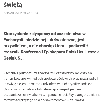
świętą
DODANE 04.12.2020 05:00
Skorzystanie z dyspensy od uczestnictwa w
Eucharystii niedzielnej lub świątecznej jest
przywilejem, a nie obowiązkiem – podkreślił
rzecznik Konferencji Episkopatu Polski ks. Leszek
Gęsiak SJ.
Rzecznik Episkopatu zaznaczył, że uczestnictwo we Mszy św.
transmitowanej w mediach społecznościowych oraz przez radio i
telewizję nie jest tożsame z udziałem w Eucharystii w kościele.
„Msza św. internetowa lub telewizyjna nie jest pełnym
uczestniczeniem w Ofierze Chrystusa, chociażby dlatego, że nie ma
możliwości przystąpienia do sakramentów” – zauważył.