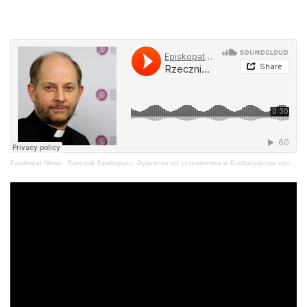
Episkopat News
·
Rzecznik Episkopatu: Dyspensa od uczestnictwa w Eucharystii nie oznacza zakazu pójścia na Mszę