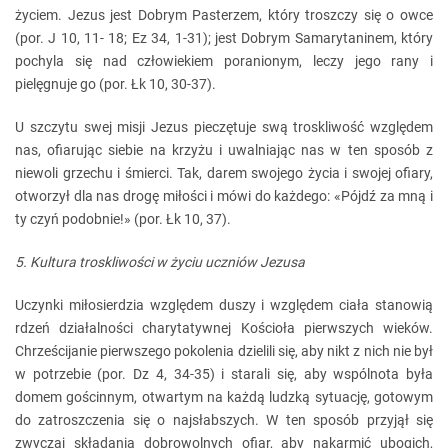
życiem. Jezus jest Dobrym Pasterzem, który troszczy się o owce
(por. J 10, 11- 18; Ez 34, 1-31); jest Dobrym Samarytaninem, który
pochyla się nad człowiekiem poranionym, leczy jego rany i
pielęgnuje go (por. Łk 10, 30-37).
U szczytu swej misji Jezus pieczętuje swą troskliwość względem
nas, ofiarując siebie na krzyżu i uwalniając nas w ten sposób z
niewoli grzechu i śmierci. Tak, darem swojego życia i swojej ofiary,
otworzył dla nas drogę miłości i mówi do każdego: «Pójdź za mną i
ty czyń podobnie!» (por. Łk 10, 37).
5. Kultura troskliwości w życiu uczniów Jezusa
Uczynki miłosierdzia względem duszy i względem ciała stanowią
rdzeń działalności charytatywnej Kościoła pierwszych wieków.
Chrześcijanie pierwszego pokolenia dzielili się, aby nikt z nich nie był
w potrzebie (por. Dz 4, 34-35) i starali się, aby wspólnota była
domem gościnnym, otwartym na każdą ludzką sytuację, gotowym
do zatroszczenia się o najsłabszych. W ten sposób przyjął się
zwyczaj składania dobrowolnych ofiar, aby nakarmić ubogich,