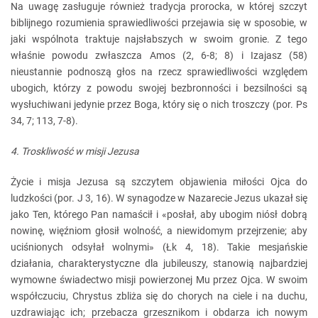
Na uwagę zasługuje również tradycja prorocka, w której szczyt
biblijnego rozumienia sprawiedliwości przejawia się w sposobie, w
jaki wspólnota traktuje najsłabszych w swoim gronie. Z tego
właśnie powodu zwłaszcza Amos (2, 6-8; 8) i Izajasz (58)
nieustannie podnoszą głos na rzecz sprawiedliwości względem
ubogich, którzy z powodu swojej bezbronności i bezsilności są
wysłuchiwani jedynie przez Boga, który się o nich troszczy (por. Ps
34, 7; 113, 7-8).
4. Troskliwość w misji Jezusa
Życie i misja Jezusa są szczytem objawienia miłości Ojca do
ludzkości (por. J 3, 16). W synagodze w Nazarecie Jezus ukazał się
jako Ten, którego Pan namaścił i «posłał, aby ubogim niósł dobrą
nowinę, więźniom głosił wolność, a niewidomym przejrzenie; aby
uciśnionych odsyłał wolnymi» (Łk 4, 18). Takie mesjańskie
działania, charakterystyczne dla jubileuszy, stanowią najbardziej
wymowne świadectwo misji powierzonej Mu przez Ojca. W swoim
współczuciu, Chrystus zbliża się do chorych na ciele i na duchu,
uzdrawiając ich; przebacza grzesznikom i obdarza ich nowym