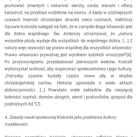
pochować zmarłych i nakarmić sieroty, osoby starsze i ofiary
katastrof, na przykład rozbitków na morzu. A kiedy w późniejszych
czasach hojność chrześcijan straciła nieco rozmach, niektórzy
Ojcowie Kościoła nalegali na fakt, że w zamyśle Boga własność jest
dla dobra wspólnego. Św. Ambroży utrzymywał, że „natura
wszystkie płody wydaje dla wszystkich do wspólnego dobra. [...] Z
natury więc wywodzi się prawo wspólnej dla wszystkich własności.
Prawo własności prywatnej jest wynikiem ludzkich uroszczeń”[6].
Po przezwyciężeniu prześladowań pierwszych wieków, Kościół
wykorzystał wolność, aby inspirować społeczeństwo i jego kulturę.
„Potrzeby czasów budziły często nowe siły w służbie
chrześcijańskiej caritas. Historia opowiada o wielu aktach
dobroczynności. […] Powstało wiele zakładów dla cierpiącej
ludności: szpitali, domów ubogich, sierot i podrzutków, gospód dla
podróżnych itd.”[7] .
6. Zasady nauki społecznej Kościoła jako podstawa kultury
troskliwości