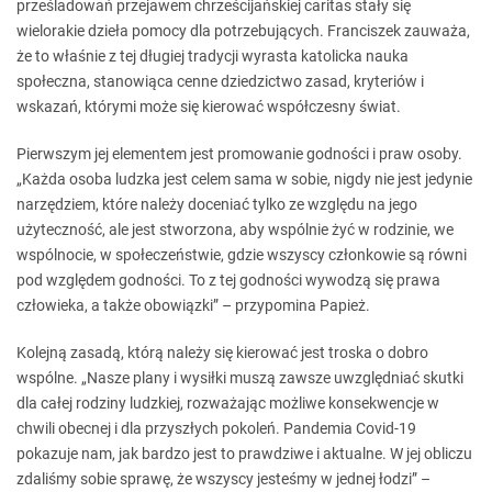
prześladowań przejawem chrześcijańskiej caritas stały się
wielorakie dzieła pomocy dla potrzebujących. Franciszek zauważa,
że to właśnie z tej długiej tradycji wyrasta katolicka nauka
społeczna, stanowiąca cenne dziedzictwo zasad, kryteriów i
wskazań, którymi może się kierować współczesny świat.
Pierwszym jej elementem jest promowanie godności i praw osoby.
„Każda osoba ludzka jest celem sama w sobie, nigdy nie jest jedynie
narzędziem, które należy doceniać tylko ze względu na jego
użyteczność, ale jest stworzona, aby wspólnie żyć w rodzinie, we
wspólnocie, w społeczeństwie, gdzie wszyscy członkowie są równi
pod względem godności. To z tej godności wywodzą się prawa
człowieka, a także obowiązki” – przypomina Papież.
Kolejną zasadą, którą należy się kierować jest troska o dobro
wspólne. „Nasze plany i wysiłki muszą zawsze uwzględniać skutki
dla całej rodziny ludzkiej, rozważając możliwe konsekwencje w
chwili obecnej i dla przyszłych pokoleń. Pandemia Covid-19
pokazuje nam, jak bardzo jest to prawdziwe i aktualne. W jej obliczu
zdaliśmy sobie sprawę, że wszyscy jesteśmy w jednej łodzi” –