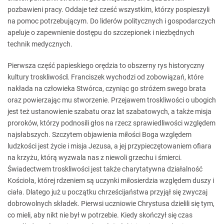
pozbawieni pracy. Oddaje też cześć wszystkim, którzy pospieszyli
na pomoc potrzebującym. Do liderów politycznych i gospodarczych
apeluje o zapewnienie dostępu do szczepionek i niezbędnych
technik medycznych.
Pierwsza część papieskiego orędzia to obszerny rys historyczny
kultury troskliwośc
i
. Franciszek wychodzi od zobowiązań, które
nakłada na człowieka Stwórca, czyniąc go stróżem swego brata
oraz powierzając mu stworzenie. Przejawem troskliwości o ubogich
jest też ustanowienie szabatu oraz lat szabatowych, a także misja
proroków, którzy podnosili głos na rzecz sprawiedliwości względem
najsłabszych. Szczytem objawienia miłości Boga względem
ludzkości jest życie i misja Jezusa, a jej przypieczętowaniem ofiara
na krzyżu, którą wyzwala nas z niewoli grzechu i śmierci.
Świadectwem troskliwości jest także charytatywna działalność
Kościoła, której rdzeniem są uczynki miłosierdzia względem duszy i
ciała. Dlatego już u początku chrześcijaństwa przyjął się zwyczaj
dobrowolnych składek. Pierwsi uczniowie Chrystusa dzielili się tym,
co mieli, aby nikt nie był w potrzebie. Kiedy skończył się czas