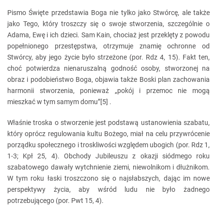
Pismo Święte przedstawia Boga nie tylko jako Stwórcę, ale także
jako Tego, który troszczy się o swoje stworzenia, szczególnie o
Adama, Ewę i ich dzieci. Sam Kain, chociaż jest przeklęty z powodu
popełnionego przestępstwa, otrzymuje znamię ochronne od
Stwórcy, aby jego życie było strzeżone (por. Rdz 4, 15). Fakt ten,
choć potwierdza nienaruszalną godność osoby, stworzonej na
obraz i podobieństwo Boga, objawia także Boski plan zachowania
harmonii stworzenia, ponieważ „pokój i przemoc nie mogą
mieszkać w tym samym domu”[5] .
Właśnie troska o stworzenie jest podstawą ustanowienia szabatu,
który oprócz regulowania kultu Bożego, miał na celu przywrócenie
porządku społecznego i troskliwości względem ubogich (por. Rdz 1,
1-3; Kpł 25, 4). Obchody Jubileuszu z okazji siódmego roku
szabatowego dawały wytchnienie ziemi, niewolnikom i dłużnikom.
W tym roku łaski troszczono się o najsłabszych, dając im nowe
perspektywy życia, aby wśród ludu nie było żadnego
potrzebującego (por. Pwt 15, 4).