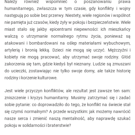
Należy również wspomnieć o poszanowaniu prawa
humanitarnego, zwłaszcza w tym czasie, gdy konflikty i wojny
następują po sobie bez przerwy. Niestety, wiele regionów i wspólnot
nie pamięta już czasów, kiedy żyły w pokoju i bezpieczeństwie. Wiele
miast stało się jakby epicentrami niepewności: ich mieszkańcy
walczą o utrzymanie normalnego rytmu życia, ponieważ są
atakowani i bombardowani na oślep materiałami wybuchowym,
artylerią i bronią lekką. Dzieci nie mogą się uczyć. Mężczyźni i
kobiety nie mogą pracować, aby utrzymać swoje rodziny. Głód
zakorzenia się tam, gdzie kiedyś był nieznany. Ludzie są zmuszani
do ucieczki, zostawiając nie tylko swoje domy, ale także historię
rodziny i korzenie kulturowe.
Jest wiele przyczyn konfliktów, ale rezultat jest zawsze ten sam:
zniszczenie i kryzys humanitarny. Musimy zatrzymać się i zadać
sobie pytanie: co doprowadziło do tego, że konflikt na świecie stał
się czymś normalnym? A przede wszystkim: jak możemy nawrócić
nasze serca i zmienić naszą mentalność, aby naprawdę szukać
pokoju w solidarności i braterstwie?