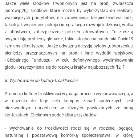
Jakże wiele środków trwonionych jest na broń, zwłaszcza
jądrową[20], środków, które można by wykorzystać do realizacji
ważniejszych priorytetów, dla zapewnienia bezpieczeństwa ludzi,
takich jak wspieranie pokoju i integralnego rozwoju ludzkości, walka
z ubóstwem, zabezpieczenie potrzeb zdrowotnych. To zresztą
uwypuklają problemy globalne, takie jak obecna pandemia Covid19
i zmiany klimatyczne. Jakże odważną decyzją byłoby „utworzenie z
pieniędzy przeznaczanych na broń i inne wydatki wojskowe
«Globalnego Funduszu» w celu definitywnego wyeliminowania
głodu i przyczynienia się do rozwoju krajów najuboższych!”[21] .
8. Wychowanie do kultury troskliwości
Promocja kultury troskliwości wymaga procesu wychowawczego, a
w dążeniu do tego celu kompas zasad społecznych jest
niezawodnym narzędziem w różnych powiązanych ze sobą
kontekstach. Chciałbym podać kilka przykładów.
- Wychowanie do troskliwości rodzi się w rodzinie, będącej
naturalną i podstawową komórką społeczeństwa, w której