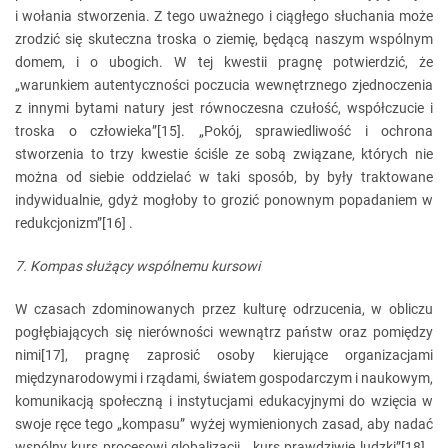
i wołania stworzenia. Z tego uważnego i ciągłego słuchania może
zrodzić się skuteczna troska o ziemię, będącą naszym wspólnym
domem, i o ubogich. W tej kwestii pragnę potwierdzić, że
„warunkiem autentyczności poczucia wewnętrznego zjednoczenia
z innymi bytami natury jest równoczesna czułość, współczucie i
troska o człowieka”[15]. „Pokój, sprawiedliwość i ochrona
stworzenia to trzy kwestie ściśle ze sobą związane, których nie
można od siebie oddzielać w taki sposób, by były traktowane
indywidualnie, gdyż mogłoby to grozić ponownym popadaniem w
redukcjonizm”[16] .
7. Kompas służący wspólnemu kursowi
W czasach zdominowanych przez kulturę odrzucenia, w obliczu
pogłębiających się nierówności wewnątrz państw oraz pomiędzy
nimi[17], pragnę zaprosić osoby kierujące organizacjami
międzynarodowymi i rządami, światem gospodarczym i naukowym,
komunikacją społeczną i instytucjami edukacyjnymi do wzięcia w
swoje ręce tego „kompasu” wyżej wymienionych zasad, aby nadać
wspólny kurs procesowi globalizacji, „kurs prawdziwie ludzki”[18] .