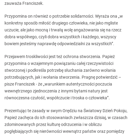
zauważa Franciszek.
Przypomina on również o potrzebie solidarności. Wyraża ona „w
konkretny sposób miłość drugiego człowieka, nie jako mgliste
uczucie, ale jako mocną i trwałą wolę angażowania się na rzecz
dobra wspólnego, czyli dobra wszystkich i każdego, wszyscy
bowiem jesteśmy naprawdę odpowiedzialni za wszystkich”.
Przejawem troskliwości jest też ochrona stworzenia. Papież
przypomina o wzajemnym powiązaniu całej rzeczywistości
stworzonej i podkreśla potrzebę słuchania zarówno wołania
potrzebujących, jak i wołania stworzenia. Pragnę potwierdzić –
pisze Franciszek - że „warunkiem autentyczności poczucia
wewnętrznego zjednoczenia z innymi bytami natury jest
równoczesna czułość, współczucie i troska o człowieka”.
Prezentując te zasady w swym Orędziu na Światowy Dzień Pokoju,
Papież zachęca do ich stosowaniach zwłaszcza dzisiaj, w czasach
zdominowanych przez kulturę odrzucenia i w obliczu
pogłębiających się nierówności wewnątrz państw oraz pomiędzy