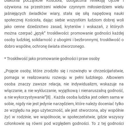
Diakonia początków Kościoła, ubogacona refleksją Ojców i
ożywiona na przestrzeni wieków czynnym miłosierdziem wielu
jaśniejących świadków wiary, stała się siłą napędową nauki
społecznej Kościoła, dając siebie wszystkim ludziom dobrej woli
jako cenne dziedzictwo zasad, kryteriów i wskazań, z których
można czerpać „język” troskliwości: promowanie godności każdej
osoby ludzkiej, solidarność z ubogimi i bezbronnymi, troskliwość o
dobro wspólne, ochronę świata stworzonego.
* Troskliwość jako promowanie godności i praw osoby
„Pojęcie osoby, które zrodziło się i rozwinęło w chrześcijaństwie,
pomaga w realizowaniu rozwoju w pełni ludzkiego. Albowiem
osoba znaczy zawsze relacja, nie indywidualizm, wskazuje na
włączanie, a nie wykluczanie, wyjątkową i nienaruszalną godność,
a nie wykorzystywanie”[8] . Każda osoba ludzka jest celem sama w
sobie, nigdy nie jest jedynie narzędziem, które należy doceniać tylko
ze względu na jego użyteczność, ale jest stworzona, aby wspólnie
żyć w rodzinie, we wspólnocie, w społeczeństwie, gdzie wszyscy
członkowie są równi pod względem godności. To z tej godności