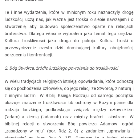
Te i inne wydarzenia, które w minionym roku naznaczyły drogę
ludzkości, uczą nas, jak ważna jest troska o siebie nawzajem i o
stworzenie, aby budować społeczeństwo oparte na relacjach
braterstwa. Dlatego właśnie wybrałem jako temat tego orędzia:
Kultura troskliwości jako droga do pokoju. Kultura troski o
przezwyciężenie często dziś dominującej kultury obojętności,
odrzucenia i konfrontacji.
2. Bóg Stwórca, źródło ludzkiego powołania do troskliwości
W wielu tradycjach religijnych istnieją opowiadania, które odnoszą
się do pochodzenia człowieka, do jego relacji ze Stwórcą, z naturą i
z innymi ludźmi. W Biblii, Księga Rodzaju od samego początku
ukazuje znaczenie troskliwości lub ochrony w Bożym planie dla
rodzaju ludzkiego, podkreślając związek między człowiekiem
(’adam) a ziemią (’adamah) oraz między braćmi i siostrami. W
biblijnej relacji o stworzeniu Bóg powierza Adamowi ogród
„zasadzony w raju” (por. Rdz 2, 8) z zadaniem „uprawiania i