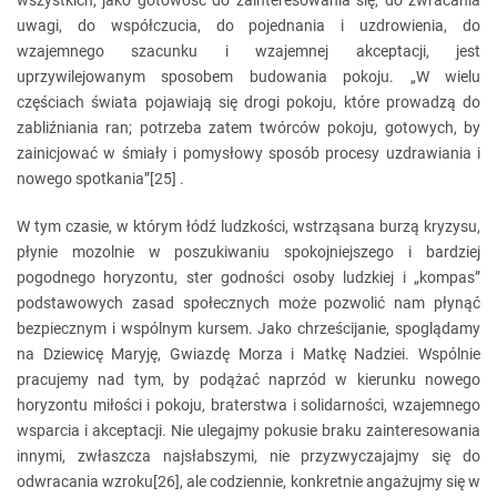
wszystkich, jako gotowość do zainteresowania się, do zwracania
uwagi, do współczucia, do pojednania i uzdrowienia, do
wzajemnego szacunku i wzajemnej akceptacji, jest
uprzywilejowanym sposobem budowania pokoju. „W wielu
częściach świata pojawiają się drogi pokoju, które prowadzą do
zabliźniania ran; potrzeba zatem twórców pokoju, gotowych, by
zainicjować w śmiały i pomysłowy sposób procesy uzdrawiania i
nowego spotkania”[25] .
W tym czasie, w którym łódź ludzkości, wstrząsana burzą kryzysu,
płynie mozolnie w poszukiwaniu spokojniejszego i bardziej
pogodnego horyzontu, ster godności osoby ludzkiej i „kompas”
podstawowych zasad społecznych może pozwolić nam płynąć
bezpiecznym i wspólnym kursem. Jako chrześcijanie, spoglądamy
na Dziewicę Maryję, Gwiazdę Morza i Matkę Nadziei. Wspólnie
pracujemy nad tym, by podążać naprzód w kierunku nowego
horyzontu miłości i pokoju, braterstwa i solidarności, wzajemnego
wsparcia i akceptacji. Nie ulegajmy pokusie braku zainteresowania
innymi, zwłaszcza najsłabszymi, nie przyzwyczajajmy się do
odwracania wzroku[26], ale codziennie, konkretnie angażujmy się w