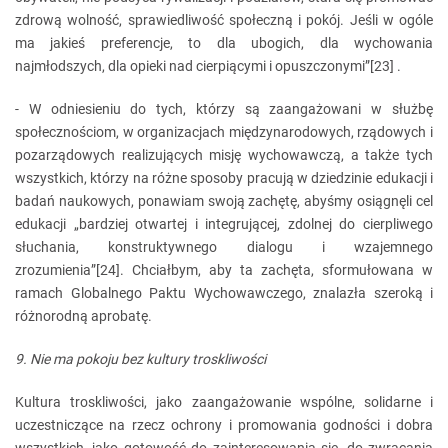
zdrową wolność, sprawiedliwość społeczną i pokój. Jeśli w ogóle
ma jakieś preferencje, to dla ubogich, dla wychowania
najmłodszych, dla opieki nad cierpiącymi i opuszczonymi”[23] .
- W odniesieniu do tych, którzy są zaangażowani w służbę
społecznościom, w organizacjach międzynarodowych, rządowych i
pozarządowych realizujących misję wychowawczą, a także tych
wszystkich, którzy na różne sposoby pracują w dziedzinie edukacji i
badań naukowych, ponawiam swoją zachętę, abyśmy osiągnęli cel
edukacji „bardziej otwartej i integrującej, zdolnej do cierpliwego
słuchania, konstruktywnego dialogu i wzajemnego
zrozumienia”[24]. Chciałbym, aby ta zachęta, sformułowana w
ramach Globalnego Paktu Wychowawczego, znalazła szeroką i
różnorodną aprobatę.
9. Nie ma pokoju bez kultury troskliwości
Kultura troskliwości, jako zaangażowanie wspólne, solidarne i
uczestniczące na rzecz ochrony i promowania godności i dobra