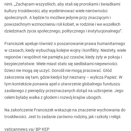
nimi. „Zachęcam wszystkich, aby stali się prorokami i świadkami
kultury troskliwości, aby wyeliminować wiele nierówności
społecznych. A będzie to możliwe jedynie przy znaczącym i
powszechnym wzmocnieniu roli kobiet, w rodzinie i we wszelkich
dziedzinach życia społecznego, politycznego i instytucjonalnego”.
Franciszek apeluje również o poszanowanie prawa humanitarnego
w czasach, kiedy wybuchają kolejne wojny i konflikty. Niestety, wiele
regionów i wspólnot nie pamięta już czasów, kiedy żyły w pokoju i
bezpieczeństwie. Wiele miast stało się siedliskami niepewności.
Dzieci nie mogą się uczyć. Dorośli nie mogą pracować. Głód
zakorzenia się tam, gdzie kiedyś był nieznany – wylicza Papież. W
tym kontekście ponawia apel o utworzenie globalnego funduszu
zasilanego z pieniędzy przeznaczanych dotąd na uzbrojenie. Jego
celem byłaby walka z głodem i rozwój krajów ubogich.
Na zakończenie Franciszek wskazuje na znaczenie wychowania do
troskliwości. Jest to zadanie zarówno rodziny, jak i szkoły i religii.
vaticannews.va/ BP KEP