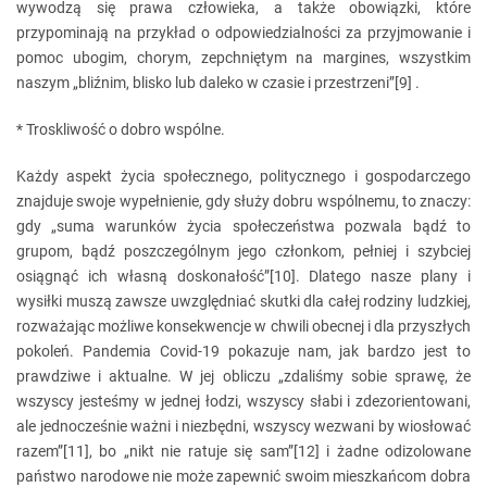
wywodzą się prawa człowieka, a także obowiązki, które
przypominają na przykład o odpowiedzialności za przyjmowanie i
pomoc ubogim, chorym, zepchniętym na margines, wszystkim
naszym „bliźnim, blisko lub daleko w czasie i przestrzeni”[9] .
* Troskliwość o dobro wspólne.
Każdy aspekt życia społecznego, politycznego i gospodarczego
znajduje swoje wypełnienie, gdy służy dobru wspólnemu, to znaczy:
gdy „suma warunków życia społeczeństwa pozwala bądź to
grupom, bądź poszczególnym jego członkom, pełniej i szybciej
osiągnąć ich własną doskonałość”[10]. Dlatego nasze plany i
wysiłki muszą zawsze uwzględniać skutki dla całej rodziny ludzkiej,
rozważając możliwe konsekwencje w chwili obecnej i dla przyszłych
pokoleń. Pandemia Covid-19 pokazuje nam, jak bardzo jest to
prawdziwe i aktualne. W jej obliczu „zdaliśmy sobie sprawę, że
wszyscy jesteśmy w jednej łodzi, wszyscy słabi i zdezorientowani,
ale jednocześnie ważni i niezbędni, wszyscy wezwani by wiosłować
razem”[11], bo „nikt nie ratuje się sam”[12] i żadne odizolowane
państwo narodowe nie może zapewnić swoim mieszkańcom dobra