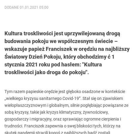
DODANE 01.01.2021 05:00
Kultura troskliwości jest uprzywilejowaną drogą
budowania pokoju we współczesnym świecie –
wskazuje papież Franciszek w orędziu na najbliższy
Światowy Dzień Pokoju, który obchodzimy ć 1
stycznia 2021 roku pod hasłem: "Kultura
troskliwości jako droga do pokoju".
Tym razem papieskie orędzie jest głęboko osadzone w kontekście
„wielkiego kryzysu sanitarnego Covid-19”. Stał się on zjawiskiem
wielopłaszczyznowym i globalnym, silnie pogłębiając powiązane ze
sobą kryzysy, takie jak kryzys klimatyczny, żywnościowy,
gospodarczy i migracyjny, oraz sprawiając ogromne cierpienia i
trudności. Franciszek zapewnia o swej bliskości tych, którzy na
skutek pandemii stracili kogoś z najbliższych bądź zostali