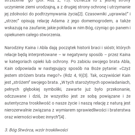
strzeżenia” go (por. Rdz 2, 15). Oznacza to z jednej strony
uczynienie ziemi urodzajną, a z drugiej strony ochronę i utrzymanie
jej zdolności do podtrzymywania życia[2]. Czasowniki „uprawiać” i
„strzec” opisują relację Adama z jego domemogrodem, a także
wskazują na zaufanie, jakie pokłada w nim Bóg, czyniąc go panem i
opiekunem całego stworzenia.
Narodziny Kaina i Abla dają początek historii braci i sióstr, których
relacje będą interpretowane – w negatywny sposób – przez Kaina
w kategoriach opieki lub ochrony. Po zabiciu swojego brata Abla,
Kain odpowiada w następujący sposób na Boże pytanie: «Czyż
jestem stróżem brata mego?» (Rdz 4, 9)[3]. Tak, oczywiście! Kain
jest „stróżem” swojego brata. „W tych starożytnych opowiadaniach,
pełnych głębokiej symboliki, zawarte już było przekonanie,
odczuwane i dziś, że wszystko jest ze sobą powiązane i że
autentyczna troskliwość o nasze życie i naszą relację z naturą jest
nierozerwalnie związana z wymiarem sprawiedliwości i braterstwa
oraz wierności wobec innych”[4] .
3. Bóg Stwórca, wzór troskliwości