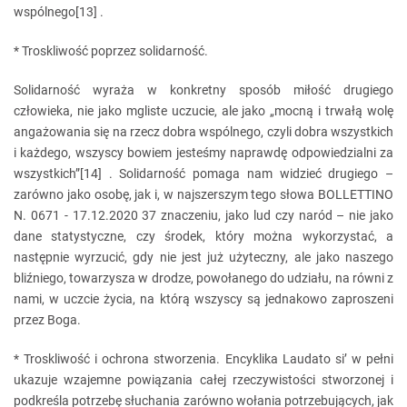
wspólnego[13] .
* Troskliwość poprzez solidarność.
Solidarność wyraża w konkretny sposób miłość drugiego
człowieka, nie jako mgliste uczucie, ale jako „mocną i trwałą wolę
angażowania się na rzecz dobra wspólnego, czyli dobra wszystkich
i każdego, wszyscy bowiem jesteśmy naprawdę odpowiedzialni za
wszystkich”[14] . Solidarność pomaga nam widzieć drugiego –
zarówno jako osobę, jak i, w najszerszym tego słowa BOLLETTINO
N. 0671 - 17.12.2020 37 znaczeniu, jako lud czy naród – nie jako
dane statystyczne, czy środek, który można wykorzystać, a
następnie wyrzucić, gdy nie jest już użyteczny, ale jako naszego
bliźniego, towarzysza w drodze, powołanego do udziału, na równi z
nami, w uczcie życia, na którą wszyscy są jednakowo zaproszeni
przez Boga.
* Troskliwość i ochrona stworzenia. Encyklika Laudato si’ w pełni
ukazuje wzajemne powiązania całej rzeczywistości stworzonej i
podkreśla potrzebę słuchania zarówno wołania potrzebujących, jak