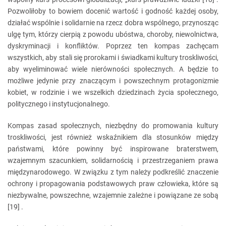
Pozwoliłoby to bowiem docenić wartość i godność każdej osoby,
działać wspólnie i solidarnie na rzecz dobra wspólnego, przynosząc
ulgę tym, którzy cierpią z powodu ubóstwa, choroby, niewolnictwa,
dyskryminacji i konfliktów. Poprzez ten kompas zachęcam
wszystkich, aby stali się prorokami i świadkami kultury troskliwości,
aby wyeliminować wiele nierówności społecznych. A będzie to
możliwe jedynie przy znaczącym i powszechnym protagonizmie
kobiet, w rodzinie i we wszelkich dziedzinach życia społecznego,
politycznego i instytucjonalnego.
Kompas zasad społecznych, niezbędny do promowania kultury
troskliwości, jest również wskaźnikiem dla stosunków między
państwami, które powinny być inspirowane braterstwem,
wzajemnym szacunkiem, solidarnością i przestrzeganiem prawa
międzynarodowego. W związku z tym należy podkreślić znaczenie
ochrony i propagowania podstawowych praw człowieka, które są
niezbywalne, powszechne, wzajemnie zależne i powiązane ze sobą
[19] .