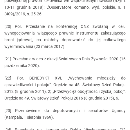
poświęconej prawom człowieka we współczesnym świecie (Rzym,
10-11 grudnia 2018): L’Osservatore Romano, wyd. polskie, n. 1
(409)/2019, s. 25-26.
[20] Por. Przesłanie na konferencję ONZ zwołaną w celu
wynegocjowania wiążącego prawnie instrumentu zakazującego
broni jądrowej, co miałoby doprowadzić do jej całkowitego
wyeliminowania (23 marca 2017).
[21] Przesłanie wideo z okazji Światowego Dnia Żywności 2020 (16
października 2020).
[22] Por. BENEDYKT XVI, „Wychowanie młodzieży do
sprawiedliwości i pokoju”, Orędzie na 45. Światowy Dzień Pokoju
2012 (8 grudnia 2011), 2; „Przezwycięż obojętność i zyskaj pokój”,
Orędzie na 49. Światowy Dzień Pokoju 2016 (8 grudnia 2015), 6.
[23] Przemówienie do deputowanych i senatorów Ugandy
(Kampala, 1 sierpnia 1969).
[24] Przesłanie na inaugurację Paktu Wychowawczego (12