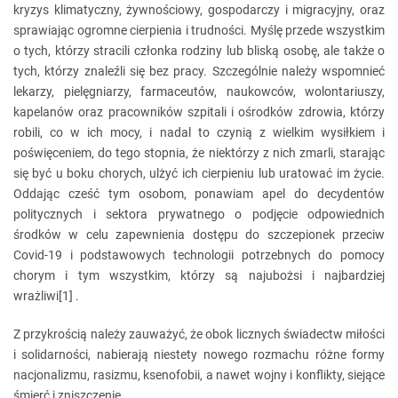
kryzys klimatyczny, żywnościowy, gospodarczy i migracyjny, oraz
sprawiając ogromne cierpienia i trudności. Myślę przede wszystkim
o tych, którzy stracili członka rodziny lub bliską osobę, ale także o
tych, którzy znaleźli się bez pracy. Szczególnie należy wspomnieć
lekarzy, pielęgniarzy, farmaceutów, naukowców, wolontariuszy,
kapelanów oraz pracowników szpitali i ośrodków zdrowia, którzy
robili, co w ich mocy, i nadal to czynią z wielkim wysiłkiem i
poświęceniem, do tego stopnia, że niektórzy z nich zmarli, starając
się być u boku chorych, ulżyć ich cierpieniu lub uratować im życie.
Oddając cześć tym osobom, ponawiam apel do decydentów
politycznych i sektora prywatnego o podjęcie odpowiednich
środków w celu zapewnienia dostępu do szczepionek przeciw
Covid-19 i podstawowych technologii potrzebnych do pomocy
chorym i tym wszystkim, którzy są najubożsi i najbardziej
wrażliwi[1] .
Z przykrością należy zauważyć, że obok licznych świadectw miłości
i solidarności, nabierają niestety nowego rozmachu różne formy
nacjonalizmu, rasizmu, ksenofobii, a nawet wojny i konflikty, siejące
śmierć i zniszczenie.