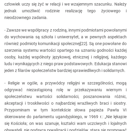
człowiek uczy się żyć w relacji i we wzajemnym szacunku. Należy
jednak umożliwić rodzinie realizację tego życiowego i
nieodzownego zadania.
- Zawsze we współpracy z rodziną, innymi podmiotami powołanymi
do wychowania są szkoła i uniwersytet, a w pewnych aspektach
również podmioty komunikacji społecznej[22]. Są one powołane do
szerzenia systemu wartości opartego na uznaniu godności każdej
osoby, każdej wspólnoty językowej, etnicznej i religijnej, każdego
ludu i wynikających z niego praw podstawowych. Edukacja stanowi
jeden z filarów społeczeństw bardziej sprawiedliwych i solidarnych.
- Religie w ogóle, a przywódcy religijni w szczególności, mogą
odgrywać niezastąpioną rolę w przekazywaniu wiernym i
społeczeństwu wartości solidarności, poszanowania różnic,
akceptacji i troskliwości o najbardziej wrażliwych braci i siostry.
Przypominam w tym kontekście słowa papieża Pawła VI
skierowane do parlamentu ugandyjskiego, w 1969 r.: „Nie lękajcie
się Kościoła; on was szanuje, kształci wam uczciwych i lojalnych
obywateli, nie podsyca rywalizacji i podziałów, stara się promować