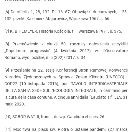
[6] De officiis, 1, 28, 132: PL 16, 67; Obowiązki duchownych, I, 28,
132: przekł. Kazimierz Abgarowicz, Warszawa 1967, s. 66.
[7] K. BIHLMEYER, Historia Kościoła, t. I, Warszawa 1971, s. 375.
[8] Przemówienie z okazji 50. rocznicy ogłoszenia encykliki
„Populorum progressio” (4 kwietnia 2017); w: L’Osservatore
Romano, wyd. polskie, n. 5 (392)/2017, s. 34.
[9] Przesłanie na 22. sesję Konferencji Stron Ramowej Konwencji
Narodów Zjednoczonych w Sprawie Zmian Klimatu (UNFCCC) -
COP22 (10 listopada 2016); por. TAVOLO INTERDICASTERIALE
DELLA SANTA SEDE SULL’ECOLOGIA INTEGRALE, In cammino per
la cura della casa comune. A cinque anni dalla “Laudato si’”, LEV, 31
maja 2020.
[10] SOBÓR WAT. II, Konst. duszp. Gaudium et spes, 26.
[11] Modlitwa na placu św. Piotra o ustanie pandemii (27 marca