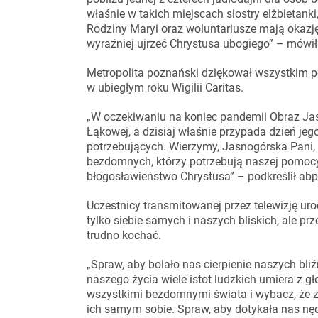
właśnie w takich miejscach siostry elżbietanki,
Rodziny Maryi oraz woluntariusze mają okazj
wyraźniej ujrzeć Chrystusa ubogiego” – mówił
Metropolita poznański dziękował wszystkim
w ubiegłym roku Wigilii Caritas.
„W oczekiwaniu na koniec pandemii Obraz Jasn
Łąkowej, a dzisiaj właśnie przypada dzień je
potrzebujących. Wierzymy, Jasnogórska Pani,
bezdomnych, którzy potrzebują naszej pomoc
błogosławieństwo Chrystusa” – podkreślił abp
Uczestnicy transmitowanej przez telewizję uroc
tylko siebie samych i naszych bliskich, ale pr
trudno kochać.
„Spraw, aby bolało nas cierpienie naszych bli
naszego życia wiele istot ludzkich umiera z gło
wszystkimi bezdomnymi świata i wybacz, że 
ich samym sobie. Spraw, aby dotykała nas nęd