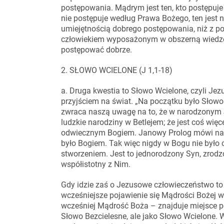
postępowania. Mądrym jest ten, kto postępu
nie postępuje według Prawa Bożego, ten jest 
umiejętnością dobrego postępowania, niż z p
człowiekiem wyposażonym w obszerną wiedzę, a
postępować dobrze.
2. SŁOWO WCIELONE (J 1,1-18)
a. Druga kwestia to Słowo Wcielone, czyli Jez
przyjściem na świat. „Na początku było Słowo
zwraca naszą uwagę na to, że w narodzonym Je
ludzkie narodziny w Betlejem; że jest coś więc
odwiecznym Bogiem. Janowy Prolog mówi nam,
było Bogiem. Tak więc nigdy w Bogu nie było c
stworzeniem. Jest to jednorodzony Syn, zrodz
współistotny z Nim.
Gdy idzie zaś o Jezusowe człowieczeństwo 
wcześniejsze pojawienie się Mądrości Bożej w 
wcześniej Mądrość Boża – znajduje miejsce po
Słowo Bezcielesne, ale jako Słowo Wcielone. 