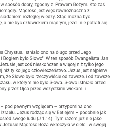
je w sposób dobry, zgodny z Prawem Bożym. Kto zaś
niemądry. Mądrość jest więc równoznaczna z
osiadaniem rozległej wiedzy. Stąd można być
 nie być człowiekiem mądrym, jeżeli nie potrafi się
us Chrystus. Istniało ono na długo przed Jego
 i Bogiem było Słowo". W ten sposób Ewangelista Jan
zusie jest coś nieskończenie więcej niż tylko jego
ej niż tylko jego człowieczeństwo. Jezus jest najpierw
 że Słowo było rzeczywiście od zawsze, i od zawsze
zasu, w którym nie było Słowa. Słowo istniało przed
ony przez Ojca przed wszystkimi wiekami i
to – pod pewnym względem – przypomina ono
Izraelu. Jezus rodząc się w Betlejem – podobnie jak
śród swego ludu (J 1,14). Tym razem już nie jako
W Jezusie Mądrość Boża wkroczyła w ciele - w swojej