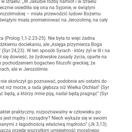
 Izraelu: „W Jakubie rozbij namiot i w Izraelu
tecznie osiedliła się ona na Syjonie, w świątyni
 jerozolimskiej – miała przewodzić ludowi Bożemu
świątyni miała promieniować na Jerozolimę, na cały
 (Prolog 1,1-2.23-25). Nie była to więc żadna
ludzkiemu dociekaniu, ale „księga przymierza Boga
Syr 24,23). W ten sposób Syrach - który żył w III i na
ał się dowieść, że żydowskie zasady życia, oparte na
pochodzeniem bogactwo filozofii greckiej; że
ach, ale w Jerozolimie.
 nie skończył go poznawać, podobnie ani ostatni do
est niż morze, a rada głębsza niż Wielka Otchłań" (Syr
ć będą, a którzy mnie piją, nadal będą pragnąć" (Syr
rakter praktyczny, rozpoznawalny w człowieku po
s jest mądry i rozsądny? Niech wykaże się w swoim
nymi z łagodnością właściwą mądrości" (Jk 3,13).
znacza przede wszystkim umiejętność moralnego