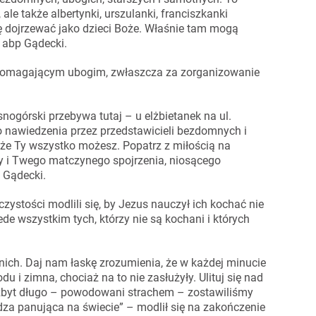
 ale także albertynki, urszulanki, franciszkanki
ę dojrzewać jako dzieci Boże. Właśnie tam mogą
 abp Gądecki.
 pomagającym ubogim, zwłaszcza za zorganizowanie
ogórski przebywa tutaj – u elżbietanek na ul.
go nawiedzenia przez przedstawicieli bezdomnych i
 że Ty wszystko możesz. Popatrz z miłością na
y i Twego matczynego spojrzenia, niosącego
 Gądecki.
zystości modlili się, by Jezus nauczył ich kochać nie
zede wszystkim tych, którzy nie są kochani i których
źnich. Daj nam łaskę zrozumienia, że w każdej minucie
du i zimna, chociaż na to nie zasłużyły. Ulituj się nad
zbyt długo – powodowani strachem – zostawiliśmy
za panująca na świecie” – modlił się na zakończenie