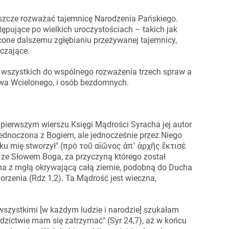
eszcze rozważać tajemnicę Narodzenia Pańskiego.
tępujące po wielkich uroczystościach – takich jak
one dalszemu zgłębianiu przeżywanej tajemnicy,
rczające.
as wszystkich do wspólnego rozważenia trzech spraw a
owa Wcielonego, i osób bezdomnych.
pierwszym wierszu Księgi Mądrości Syracha jej autor
jednoczona z Bogiem, ale jednocześnie przez Niego
ku mię stworzył" (πρὸ τοῦ αἰῶνος ἀπ᾿ ἀρχῆς ἔκτισέ
a ze Słowem Boga, za przyczyną którego został
na z mgłą okrywającą całą ziemie, podobną do Ducha
rzenia (Rdz 1,2). Ta Mądrość jest wieczna,
wszystkimi [w każdym ludzie i narodzie] szukałam
edzictwie mam się zatrzymać" (Syr 24,7), aż w końcu