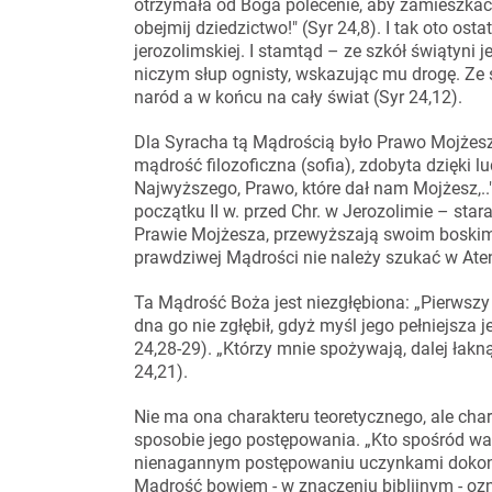
otrzymała od Boga polecenie, aby zamieszkać w
obejmij dziedzictwo!" (Syr 24,8). I tak oto osta
jerozolimskiej. I stamtąd – ze szkół świątyni
niczym słup ognisty, wskazując mu drogę. Ze 
naród a w końcu na cały świat (Syr 24,12).
Dla Syracha tą Mądrością było Prawo Mojżesza
mądrość filozoficzna (sofia), zdobyta dzięki 
Najwyższego, Prawo, które dał nam Mojżesz,.." (
początku II w. przed Chr. w Jerozolimie – star
Prawie Mojżesza, przewyższają swoim boskim 
prawdziwej Mądrości nie należy szukać w Aten
Ta Mądrość Boża jest niezgłębiona: „Pierwszy
dna go nie zgłębił, gdyż myśl jego pełniejsza j
24,28-29). „Którzy mnie spożywają, dalej łakną
24,21).
Nie ma ona charakteru teoretycznego, ale cha
sposobie jego postępowania. „Kto spośród wa
nienagannym postępowaniu uczynkami dokona
Mądrość bowiem - w znaczeniu biblijnym - o