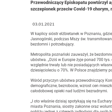
Przewodniczący Episkopatu powtórzył ap
szczepionek przeciw Covid-19 chorym, 
03.01.2021
W kaplicy sióstr elżbietanek w Poznaniu, gdz
Jasnogórski, podczas Mszy św. transmitowanej
bezdomni i potrzebujący.
Metropolita poznański zauważył, że bezdomno
ubóstwa. „Dziś w Europie żyje ponad 700 ty
względnie trwały lub nie posiadających własn
dziesięcioleciu o 70%. W Polsce znajdziemy po
Wśród przyczyn ubóstwa przewodniczący Konf
demograficzne, bezrobocie, wzrost cen mieszk
całodobowej opieki nad ludźmi bezradnymi.
„I oto właśnie dzisiaj spotykają się na Eucha
miasta Poznania, siostry zakonne oraz wolunt
pobliżu jednej z czterech jadłodajni dla osób