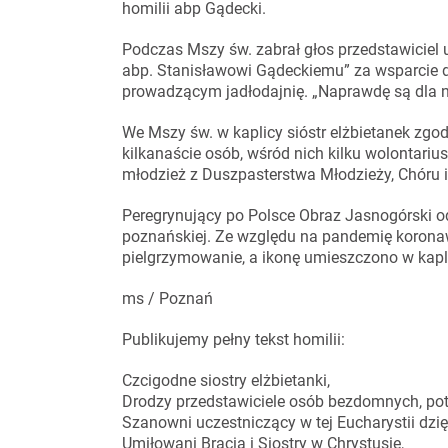
homilii abp Gądecki.
Podczas Mszy św. zabrał głos przedstawiciel 
abp. Stanisławowi Gądeckiemu” za wsparcie 
prowadzącym jadłodajnię. „Naprawdę są dla na
We Mszy św. w kaplicy sióstr elżbietanek zgod
kilkanaście osób, wśród nich kilku wolontariu
młodzież z Duszpasterstwa Młodzieży, Chóru i
Peregrynujący po Polsce Obraz Jasnogórski od
poznańskiej. Ze względu na pandemię koronawi
pielgrzymowanie, a ikonę umieszczono w kapli
ms / Poznań
Publikujemy pełny tekst homilii:
Czcigodne siostry elżbietanki,
Drodzy przedstawiciele osób bezdomnych, pot
Szanowni uczestniczący w tej Eucharystii dzię
Umiłowani Bracia i Siostry w Chrystusie,