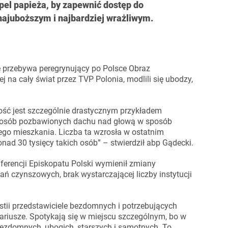
el papieża, by zapewnić dostęp do
najuboższym i najbardziej wrażliwym.
ie przebywa peregrynujący po Polsce Obraz
 na cały świat przez TVP Polonia, modlili się ubodzy,
ść jest szczególnie drastycznym przykładem
s. osób pozbawionych dachu nad głową w sposób
ego mieszkania. Liczba ta wzrosła w ostatnim
nad 30 tysięcy takich osób” – stwierdził abp Gądecki.
erencji Episkopatu Polski wymienił zmiany
ań czynszowych, brak wystarczającej liczby instytucji
rystii przedstawiciele bezdomnych i potrzebujących
ariusze. Spotykają się w miejscu szczególnym, bo w
 bezdomnych, ubogich, starszych i samotnych. To