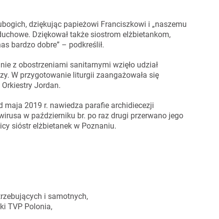
ubogich, dziękując papieżowi Franciszkowi i „naszemu
duchowe. Dziękował także siostrom elżbietankom,
s bardzo dobre” – podkreślił.
nie z obostrzeniami sanitarnymi wzięło udział
szy. W przygotowanie liturgii zaangażowała się
 Orkiestry Jordan.
 maja 2019 r. nawiedza parafie archidiecezji
rusa w październiku br. po raz drugi przerwano jego
cy sióstr elżbietanek w Poznaniu.
rzebujących i samotnych,
ki TVP Polonia,