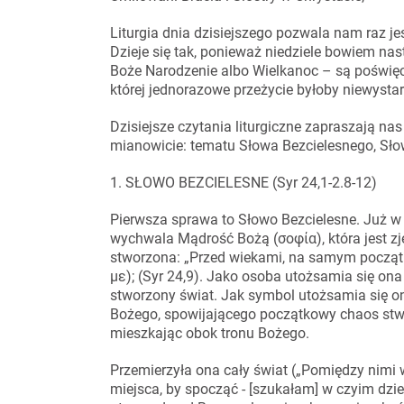
Liturgia dnia dzisiejszego pozwala nam raz j
Dzieje się tak, ponieważ niedziele bowiem nas
Boże Narodzenie albo Wielkanoc – są poświęc
której jednorazowe przeżycie byłoby niewysta
Dzisiejsze czytania liturgiczne zapraszają n
mianowicie: tematu Słowa Bezcielesnego, Sł
1. SŁOWO BEZCIELESNE (Syr 24,1-2.8-12)
Pierwsza sprawa to Słowo Bezcielesne. Już w 
wychwala Mądrość Bożą (σοφία), która jest z
stworzona: „Przed wiekami, na samym począt
με); (Syr 24,9). Jako osoba utożsamia się on
stworzony świat. Jak symbol utożsamia się o
Bożego, spowijającego początkowy chaos stwo
mieszkając obok tronu Bożego.
Przemierzyła ona cały świat („Pomiędzy nimi 
miejsca, by spocząć - [szukałam] w czyim dzi