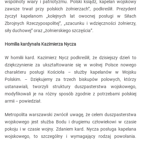
wspólnoty wiary i patriotyzmu. Polski ksiądz, kapelan wojskowy
zawsze trwał przy polskich żołnierzach”, podkreślił. Prezydent
życzył kapelanom „kolejnych lat owocnej posługi w Siłach
Zbrojnych Rzeczypospolitej”, „szacunku i wdzięczności żołnierzy,
siły duchowej” oraz „żołnierskiego szczęścia”.
Homilia kardynała Kazimierza Nycza
W homilii kard. Kazimierz Nycz podkreślił, że dzisiejszy dzień to
dziękczynienie za ukształtowanie się w wolnej Polsce nowego
charakteru posługi Kościoła – służby kapelanów w Wojsku
Polskim. – Dziękujemy za trzech biskupów polowych, którzy
ustanawiali, tworzyli struktury duszpasterstwa wojskowego,
modyfikowali je na różny sposób zgodnie z potrzebami polskiej
armii – powiedział.
Metropolita warszawski zwrócił uwagę, że celem duszpasterstwa
wojskowego jest służba Bodu i drugiemu człowiekowi w czasie
pokoju i w czasie wojny. Zdaniem kard. Nycza posługa kapelana
wojskowego, to szczególny i wymagający rodzaj powołania.