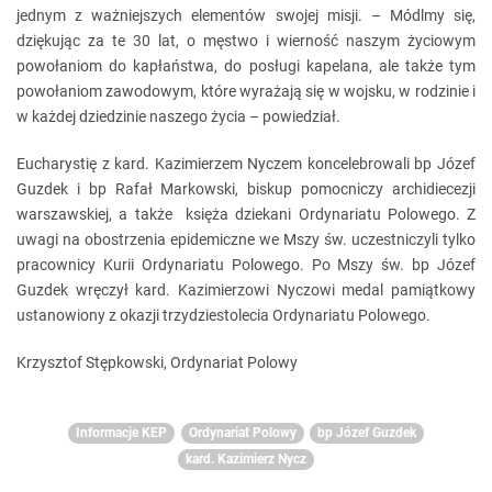
jednym z ważniejszych elementów swojej misji. – Módlmy się,
dziękując za te 30 lat, o męstwo i wierność naszym życiowym
powołaniom do kapłaństwa, do posługi kapelana, ale także tym
powołaniom zawodowym, które wyrażają się w wojsku, w rodzinie i
w każdej dziedzinie naszego życia – powiedział.
Eucharystię z kard. Kazimierzem Nyczem koncelebrowali bp Józef
Guzdek i bp Rafał Markowski, biskup pomocniczy archidiecezji
warszawskiej, a także księża dziekani Ordynariatu Polowego. Z
uwagi na obostrzenia epidemiczne we Mszy św. uczestniczyli tylko
pracownicy Kurii Ordynariatu Polowego. Po Mszy św. bp Józef
Guzdek wręczył kard. Kazimierzowi Nyczowi medal pamiątkowy
ustanowiony z okazji trzydziestolecia Ordynariatu Polowego.
Krzysztof Stępkowski, Ordynariat Polowy
Informacje KEP
Ordynariat Polowy
bp Józef Guzdek
kard. Kazimierz Nycz