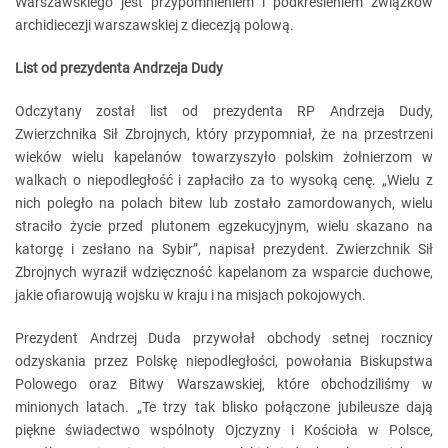
Warszawskiego jest przypomnieniem i podkreśleniem związków
archidiecezji warszawskiej z diecezją polową.
List od prezydenta Andrzeja Dudy
Odczytany został list od prezydenta RP Andrzeja Dudy,
Zwierzchnika Sił Zbrojnych, który przypomniał, że na przestrzeni
wieków wielu kapelanów towarzyszyło polskim żołnierzom w
walkach o niepodległość i zapłaciło za to wysoką cenę. „Wielu z
nich poległo na polach bitew lub zostało zamordowanych, wielu
straciło życie przed plutonem egzekucyjnym, wielu skazano na
katorgę i zesłano na Sybir”, napisał prezydent. Zwierzchnik Sił
Zbrojnych wyraził wdzięczność kapelanom za wsparcie duchowe,
jakie ofiarowują wojsku w kraju i na misjach pokojowych.
Prezydent Andrzej Duda przywołał obchody setnej rocznicy
odzyskania przez Polskę niepodległości, powołania Biskupstwa
Polowego oraz Bitwy Warszawskiej, które obchodziliśmy w
minionych latach. „Te trzy tak blisko połączone jubileusze dają
piękne świadectwo wspólnoty Ojczyzny i Kościoła w Polsce,