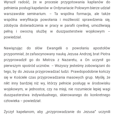
Wyraził radość, że w procesie przygotowania kapłanów do
pełnienia posługi kapelanów w Ordynariacie Polowym bierze udział
warszawskie seminarium. – Ta wspólna formacja, ale także
wspólna weryfikacja powołania i możliwość sprawdzenia się,
zdobycia doświadczenia w pracy w parafii cywilnej, umożliwiają
pełną i owocną służbę w duszpasterstwie wojskowym –
powiedział.
Nawiązując do słów Ewangelii o powołaniu apostołów
przypomniał, że zafascynowany nauką Jezusa Andrzej, brat Piotra
przyprowadził go do Mistrza z Nazaretu, a On uczynił go
pierwszym spośród uczniów. – Wszyscy jesteśmy zobowiązani do
tego, by do Jezusa przyprowadzać ludzi. Prawdopodobnie kończy
się w Kościele czas przyprowadzania masowych grup. Myślę, że
nikt inny bardziej niż wy, którzy pełnicie posługę w środowisku
wojskowym, w jednostce, czy na misji, nie rozumiecie lepiej wagi
duszpasterstwa indywidualnego, skierowanego do konkretnego
człowieka – powiedział.
Życzył kapelanom, aby „przyprowadzanie do Jezusa” uczynili