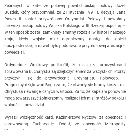
Zebranych w katedrze polowej powitał biskup polowy Józef
Guzdek, który przypomniał, że 21 stycznia 1991 r. decyzją Jana
Pawła II został przywrócony Ordynariat Polowy i powołany
pierwszy biskup polowy Wojska Polskiego w III Rzeczypospolitej. –
W ten sposób został zamknięty smutny rozdział w historii naszego
kraju, kiedy wojsko miał ograniczony dostęp do opieki
duszpasterskiej, a nawet było poddawane przymusowej ateizacji –
powiedział.
Ordynariusz Wojskowy podkreślił, że dzisiejsza uroczystość i
sprawowana Eucharystia są dziękczynieniem za wszystkich, którzy
przyczynili się do przywrócenia Ordynariatu Polowego. –
Pragniemy dziękować Bogu za to, że otwarły się bramy koszar dla
Chrystusa i ewangelicznych wartości. Za to, że kapelani ponownie
mogą towarzyszyć żołnierzom w realizacji ich misji stróżów pokoju i
wolności – powiedział.
Wyraził wdzięczność kard. Kazimierzowi Nyczowi za obecność i
sprawowaną Eucharystię. Dodał, że obecność Metropolity