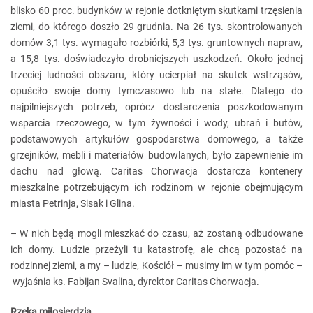
blisko 60 proc. budynków w rejonie dotkniętym skutkami trzęsienia
ziemi, do którego doszło 29 grudnia. Na 26 tys. skontrolowanych
domów 3,1 tys. wymagało rozbiórki, 5,3 tys. gruntownych napraw,
a 15,8 tys. doświadczyło drobniejszych uszkodzeń. Około jednej
trzeciej ludności obszaru, który ucierpiał na skutek wstrząsów,
opuściło swoje domy tymczasowo lub na stałe. Dlatego do
najpilniejszych potrzeb, oprócz dostarczenia poszkodowanym
wsparcia rzeczowego, w tym żywności i wody, ubrań i butów,
podstawowych artykułów gospodarstwa domowego, a także
grzejników, mebli i materiałów budowlanych, było zapewnienie im
dachu nad głową. Caritas Chorwacja dostarcza kontenery
mieszkalne potrzebującym ich rodzinom w rejonie obejmującym
miasta Petrinja, Sisak i Glina.
– W nich będą mogli mieszkać do czasu, aż zostaną odbudowane
ich domy. Ludzie przeżyli tu katastrofę, ale chcą pozostać na
rodzinnej ziemi, a my – ludzie, Kościół – musimy im w tym pomóc –
wyjaśnia ks. Fabijan Svalina, dyrektor Caritas Chorwacja.
Rzeka miłosierdzia