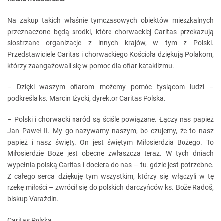
Na zakup takich właśnie tymczasowych obiektów mieszkalnych
przeznaczone będą środki, które chorwackiej Caritas przekazują
siostrzane organizacje z innych krajów, w tym z Polski.
Przedstawiciele Caritas i chorwackiego Kościoła dziękują Polakom,
którzy zaangażowali się w pomoc dla ofiar kataklizmu.
– Dzięki waszym ofiarom możemy pomóc tysiącom ludzi –
podkreśla ks. Marcin Iżycki, dyrektor Caritas Polska.
– Polski i chorwacki naród są ściśle powiązane. Łączy nas papież
Jan Paweł II. My go nazywamy naszym, bo czujemy, że to nasz
papież i nasz święty. On jest świętym Miłosierdzia Bożego. To
Miłosierdzie Boże jest obecne zwłaszcza teraz. W tych dniach
wypełnia polską Caritas i dociera do nas – tu, gdzie jest potrzebne.
Z całego serca dziękuję tym wszystkim, którzy się włączyli w tę
rzekę miłości – zwrócił się do polskich darczyńców ks. Bože Radoš,
biskup Varaždin.
Caritas Polska