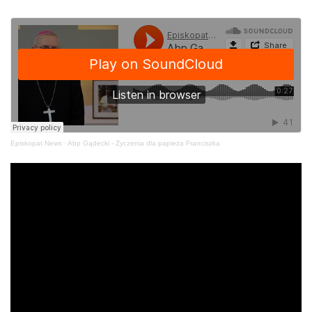
Episkopat News
·
Abp Gądecki - Życzenia dla papieża Franciszka