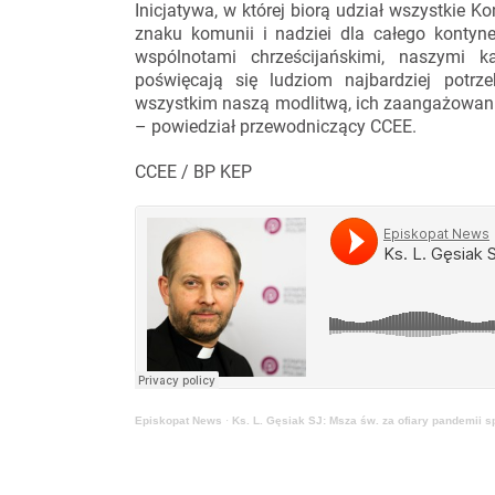
Inicjatywa, w której biorą udział wszystkie 
znaku komunii i nadziei dla całego kontyne
wspólnotami chrześcijańskimi, naszymi k
poświęcają się ludziom najbardziej potr
wszystkim naszą modlitwą, ich zaangażowanie
– powiedział przewodniczący CCEE.
CCEE / BP KEP
Episkopat News
·
Ks. L. Gęsiak SJ: Msza św. za ofiary pandemii