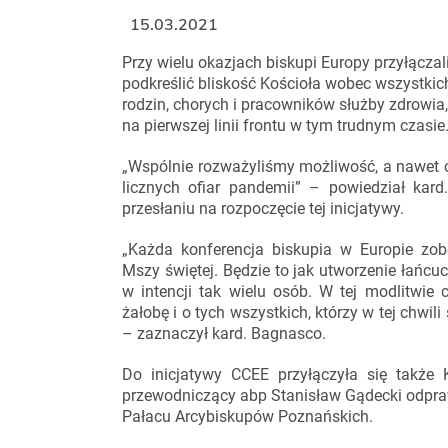
15.03.2021
Przy wielu okazjach biskupi Europy przyłączal
podkreślić bliskość Kościoła wobec wszystkic
rodzin, chorych i pracowników służby zdrowia, 
na pierwszej linii frontu w tym trudnym czasie
„Wspólnie rozważyliśmy możliwość, a nawet 
licznych ofiar pandemii” – powiedział ka
przesłaniu na rozpoczęcie tej inicjatywy.
„Każda konferencja biskupia w Europie zob
Mszy świętej. Będzie to jak utworzenie łańcu
w intencji tak wielu osób. W tej modlitwie
żałobę i o tych wszystkich, którzy w tej chwil
– zaznaczył kard. Bagnasco.
Do inicjatywy CCEE przyłączyła się także K
przewodniczący abp Stanisław Gądecki odpraw
Pałacu Arcybiskupów Poznańskich.