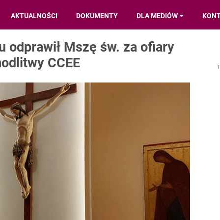
AKTUALNOŚCI
DOKUMENTY
DLA MEDIÓW
KON
 odprawił Mszę św. za ofiary
modlitwy CCEE