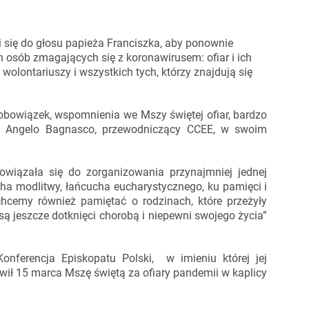
i się do głosu papieża Franciszka, aby ponownie
h osób zmagających się z koronawirusem: ofiar i ich
wolontariuszy i wszystkich tych, którzy znajdują się
.
obowiązek, wspomnienia we Mszy świętej ofiar, bardzo
rd. Angelo Bagnasco, przewodniczący CCEE, w swoim
owiązała się do zorganizowania przynajmniej jednej
cha modlitwy, łańcucha eucharystycznego, ku pamięci i
 chcemy również pamiętać o rodzinach, które przeżyły
i są jeszcze dotknięci chorobą i niepewni swojego życia”
onferencja Episkopatu Polski, w imieniu której jej
ił 15 marca Mszę świętą za ofiary pandemii w kaplicy