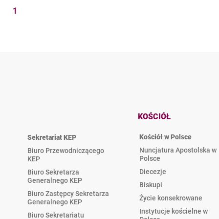
1
KOŚCIÓŁ
Kościół w Polsce
Sekretariat KEP
Nuncjatura Apostolska w
Biuro Przewodniczącego
Polsce
KEP
Diecezje
Biuro Sekretarza
Generalnego KEP
Biskupi
Biuro Zastępcy Sekretarza
Życie konsekrowane
Generalnego KEP
Instytucje kościelne w
Biuro Sekretariatu