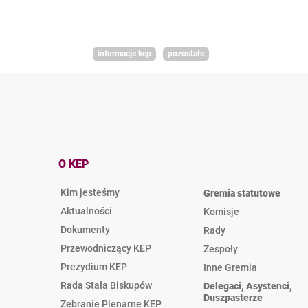
informacje kep
pozostałe
O KEP
Kim jesteśmy
Gremia statutowe
Aktualności
Komisje
Dokumenty
Rady
Przewodniczący KEP
Zespoły
Prezydium KEP
Inne Gremia
Rada Stała Biskupów
Delegaci, Asystenci,
Duszpasterze
Zebranie Plenarne KEP