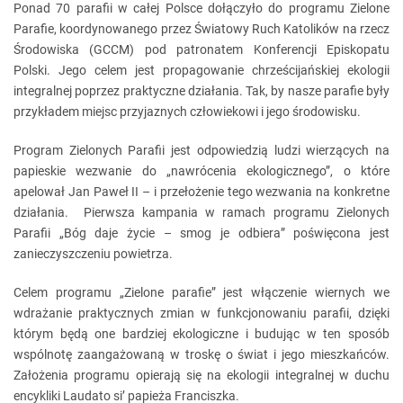
Ponad 70 parafii w całej Polsce dołączyło do programu Zielone
Parafie, koordynowanego przez Światowy Ruch Katolików na rzecz
Środowiska (GCCM) pod patronatem Konferencji Episkopatu
Polski. Jego celem jest propagowanie chrześcijańskiej ekologii
integralnej poprzez praktyczne działania. Tak, by nasze parafie były
przykładem miejsc przyjaznych człowiekowi i jego środowisku.
Program Zielonych Parafii jest odpowiedzią ludzi wierzących na
papieskie wezwanie do „nawrócenia ekologicznego”, o które
apelował Jan Paweł II – i przełożenie tego wezwania na konkretne
działania. Pierwsza kampania w ramach programu Zielonych
Parafii „Bóg daje życie – smog je odbiera” poświęcona jest
zanieczyszczeniu powietrza.
Celem programu „Zielone parafie” jest włączenie wiernych we
wdrażanie praktycznych zmian w funkcjonowaniu parafii, dzięki
którym będą one bardziej ekologiczne i budując w ten sposób
wspólnotę zaangażowaną w troskę o świat i jego mieszkańców.
Założenia programu opierają się na ekologii integralnej w duchu
encykliki Laudato si’ papieża Franciszka.