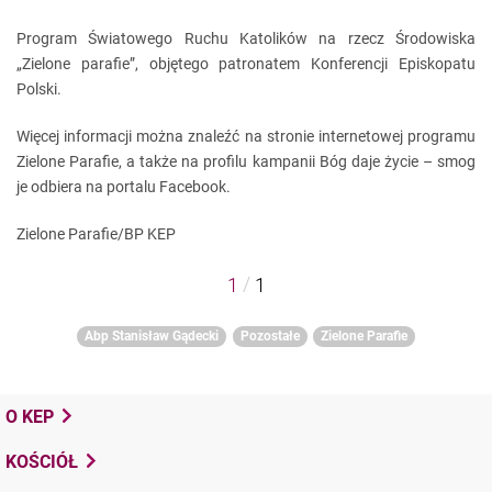
Program Światowego Ruchu Katolików na rzecz Środowiska
„Zielone parafie”, objętego patronatem Konferencji Episkopatu
Polski.
Więcej informacji można znaleźć na stronie internetowej programu
Zielone Parafie, a także na profilu kampanii Bóg daje życie – smog
je odbiera na portalu Facebook.
Zielone Parafie/BP KEP
/
1
1
Abp Stanisław Gądecki
Pozostałe
Zielone Parafie
O KEP
KOŚCIÓŁ