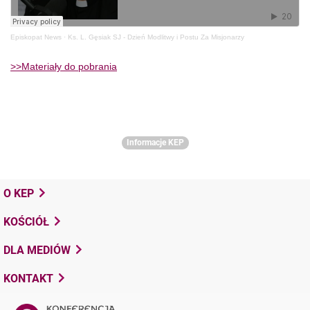
Episkopat News
·
Ks. L. Gęsiak SJ - Dzień Modlitwy i Postu Za Misjonarzy
>>Materiały do pobrania
Informacje KEP
O KEP
KOŚCIÓŁ
DLA MEDIÓW
KONTAKT