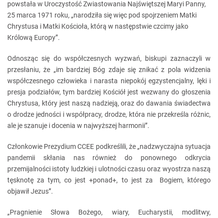
powstała w Uroczystość Zwiastowania Najświętszej Maryi Panny,
25 marca 1971 roku, „narodziła się więc pod spojrzeniem Matki
Chrystusa i Matki Kościoła, którą w następstwie czcimy jako
Królową Europy”.
Odnosząc się do współczesnych wyzwań, biskupi zaznaczyli w
przesłaniu, że „im bardziej Bóg zdaje się znikać z pola widzenia
współczesnego człowieka i narasta niepokój egzystencjalny, lęki i
presja podziałów, tym bardziej Kościół jest wezwany do głoszenia
Chrystusa, który jest naszą nadzieją, oraz do dawania świadectwa
o drodze jedności i współpracy, drodze, która nie przekreśla różnic,
ale je szanuje i docenia w najwyższej harmonii”.
Członkowie Prezydium CCEE podkreślili, że „nadzwyczajna sytuacja
pandemii skłania nas również do ponownego odkrycia
przemijalności istoty ludzkiej i ulotności czasu oraz wyostrza naszą
tęsknotę za tym, co jest +ponad+, to jest za Bogiem, którego
objawił Jezus”.
„Pragnienie Słowa Bożego, wiary, Eucharystii, modlitwy,