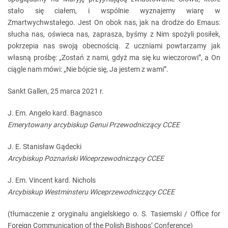
stało się ciałem, i wspólnie wyznajemy wiarę w
Zmartwychwstałego. Jest On obok nas, jak na drodze do Emaus:
słucha nas, oświeca nas, zaprasza, byśmy z Nim spożyli posiłek,
pokrzepia nas swoją obecnością. Z uczniami powtarzamy jak
własną prośbę: „Zostań z nami, gdyż ma się ku wieczorowi”, a On
ciągle nam mówi: „Nie bójcie się, Ja jestem z wami”.
Sankt Gallen, 25 marca 2021 r.
J. Em. Angelo kard. Bagnasco
Emerytowany arcybiskup Genui Przewodniczący CCEE
J. E. Stanisław Gądecki
Arcybiskup Poznański
Wiceprzewodniczący CCEE
J. Em. Vincent kard. Nichols
Arcybiskup Westminsteru
Wiceprzewodniczący CCEE
(tłumaczenie z oryginału angielskiego o. S. Tasiemski / Office for
Foreign Communication of the Polish Bishops’ Conference)