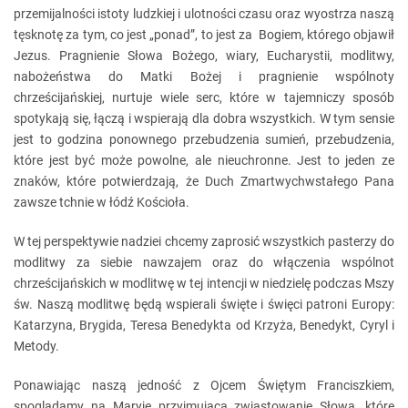
przemijalności istoty ludzkiej i ulotności czasu oraz wyostrza naszą
tęsknotę za tym, co jest „ponad”, to jest za Bogiem, którego objawił
Jezus. Pragnienie Słowa Bożego, wiary, Eucharystii, modlitwy,
nabożeństwa do Matki Bożej i pragnienie wspólnoty
chrześcijańskiej, nurtuje wiele serc, które w tajemniczy sposób
spotykają się, łączą i wspierają dla dobra wszystkich. W tym sensie
jest to godzina ponownego przebudzenia sumień, przebudzenia,
które jest być może powolne, ale nieuchronne. Jest to jeden ze
znaków, które potwierdzają, że Duch Zmartwychwstałego Pana
zawsze tchnie w łódź Kościoła.
W tej perspektywie nadziei chcemy zaprosić wszystkich pasterzy do
modlitwy za siebie nawzajem oraz do włączenia wspólnot
chrześcijańskich w modlitwę w tej intencji w niedzielę podczas Mszy
św. Naszą modlitwę będą wspierali święte i święci patroni Europy:
Katarzyna, Brygida, Teresa Benedykta od Krzyża, Benedykt, Cyryl i
Metody.
Ponawiając naszą jedność z Ojcem Świętym Franciszkiem,
spoglądamy na Maryję przyjmującą zwiastowanie Słowa, które