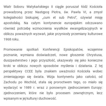
Wiatr Soboru Watykańskiego II ciągle poruszał łódź Kościoła
prowadzoną przez Następcę Piotra, św. Pawła VI, a zmysł
kolegialności biskupiej, „cum et sub Petro”, ożywiał misję
apostolską. Na całym kontynencie europejskim odczuwano
również potrzebę wzmocnienia wysiłków ewangelizacyjnych w
obliczu poważnych wyzwań, jakie przyniosły przemiany kulturowe
1968 roku.
Promowanie spotkań Konferencji Episkopatów, wzajemne
poznanie, wymiana doświadczeń, nowe głoszenie Chrystusa,
duszpasterstwo i jego przyszłość, ukazywały się jako konieczne
kroki w obliczu nowych sposobów myślenia i działania. Z tej
perspektywy CCEE była znakiem uważności Kościoła wobec
zmieniającego się świata. Wizja kontynentu jako całości, od
Zachodu po Wschód, stała się proroctwem tego, co miało się
wydarzyć w 1989 r. wraz z ponownym zjednoczeniem Europy:
zjednoczeniem, które nie było procesem zewnętrznym, lecz
wpisanym w jej kulturę i duchowość.