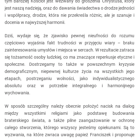
tym bardziej Kościół jest wezwany do głoszenia Chrystusa, który
jest naszą nadzieją, oraz do dawania świadectwa o drodze jedności
i współpracy, drodze, która nie przekreśla różnic, ale je szanuje i
docenia w najwyższej harmonii.
Dziś, wydaje się, że zjawisko pewnej nieufności do rozumu
częściowo wyjaśnia fakt trudności w przyjęciu wiary – braku
zainteresowania umysłów i miejsca w sercach. W rezultacie zatraca
się tożsamość osoby ludzkiej, co ma znaczące reperkusje etyczne i
społeczne. Dostrzegamy to także w powszechnym kryzysie
demograficznym, niepewnej kulturze życia na wszystkich jego
etapach, postrzeganiu wolności, jako indywidualistycznego
absolutu oraz w potrzebie integralnego i harmonijnego
wychowania.
W sposób szczególny należy obecnie położyć nacisk na dialog
między wszystkimi religiami jako podstawę budowania
braterskiego świata, a także pilne zaangażowanie w ochronę
całego stworzenia, którego wszyscy jesteśmy opiekunami. Są to
wyzwania, na które zwraca uwagę papież Franciszek i proponuje