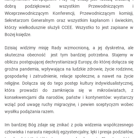
dobrą podziękować wszystkim Przewodniczącym i
Wiceprzewodniczącym Konferencji, Przewodniczącym komisji,
Sekretarzom Generalnym oraz wszystkim kapłanom i świeckim,
którzy wielkodusznie służyli CCEE. Wszystko to jest zapisane w
Bożej księdze.
Dzisiaj widzimy misję Rady wzmocnioną, a jej dyskretna, ale
skuteczna obecność jest tym bardziej potrzebna. Stajemy w
obliczu postępującej dechrystianizacji Europy, do której dołącza się
groźna pandemia, wpływająca na ludzkie zdrowie, życie rodzinne,
gospodarkę i zatrudnienie, relacje społeczne, a nawet na życie
religijne. Dołącza się do tego postęp kultury indywidualistycznej,
która prowadzi do zamknięcia się w mikroświatach, z
konsekwencjami dla narodów, państw i kontynentów: wystarczy
wziąć pod uwagę ruchy migracyjne, i pewien sceptycyzm wobec
wysiłku podążania razem.
Im bardziej Bóg zdaje się znikać z pola widzenia współczesnego
człowieka i narasta niepokój egzystencjalny, lęki i presja podziałów,