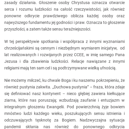
zasady działania. Głoszenie osoby Chrystusa oznacza otwarcie
serca i rozumu ludzkości na całość rzeczywistości, jak również
ponowne odkrycie prawdziwego oblicza każdej osoby oraz
najwyższego fundamentu jej godności i praw. Oznacza to głoszenie
przyszłości, a zatem także sensu teraźniejszości.
W tej perspektywie spotkania i współpraca z innymi wyznaniami
chrześcijańskimi są cennym i niezbędnym wymiarem inicjatyw, od
lat realizowanych i rozwijanych przez CCEE, w imię samego Pana
Jezusa i dla zbawienia ludzkości. Relacje nawiązane z innymi
religiami mają ten sam cel i są podtrzymywane wielką ufnością.
Nie możemy milczeć, ku chwale Boga i ku naszemu pokrzepieniu, że
również pustynia zakwita. „Duchowa pustynia” – fraza, która zdaje
się definiować nasz kontynent – nieco głębiej zawiera kiełkujące
ziarna, które nas poruszają; wzbudzają zaufanie i entuzjazm w
integralnym głoszeniu Ewangelii. Pod powierzchnią żyje bowiem
mnóstwo ludzi każdego wieku, poszukujących sensu istnienia i
odczuwających tęsknotę za Bogiem. Nadzwyczajna sytuacja
pandemii skłania nas również do ponownego odkrycia