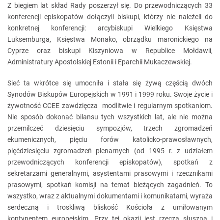
Z biegiem lat skład Rady poszerzył się. Do przewodniczących 33
konferencji episkopatów dołączyli biskupi, którzy nie należeli do
konkretnej konferencji: arcybiskupi Wielkiego Księstwa
Luksemburga, Księstwa Monako, obrządku maronickiego na
Cyprze oraz biskupi Kiszyniowa w Republice Mołdawii,
Administratury Apostolskiej Estonii i Eparchii Mukaczewskiej.
Sieć ta wkrótce się umocniła i stała się żywą częścią dwóch
Synodów Biskupów Europejskich w 1991 i 1999 roku. Swoje życie i
żywotność CCEE zawdzięcza modlitwie i regularnym spotkaniom.
Nie sposób dokonać bilansu tych wszystkich lat, ale nie można
przemilczeć dziesięciu sympozjów, trzech zgromadzeń
ekumenicznych, pięciu forów katolicko-prawosławnych,
pięćdziesięciu zgromadzeń plenarnych (od 1995 r. z udziałem
przewodniczących konferencji episkopatów), spotkań z
sekretarzami generalnymi, asystentami prasowymi i rzecznikami
prasowymi, spotkań komisji na temat bieżących zagadnień. To
wszystko, wraz z aktualnymi dokumentami i komunikatami, wyraża
serdeczną i troskliwą bliskość Kościoła z umiłowanym
kontynentem europejskim. Przy tej okazji jest rzeczą słuszną i