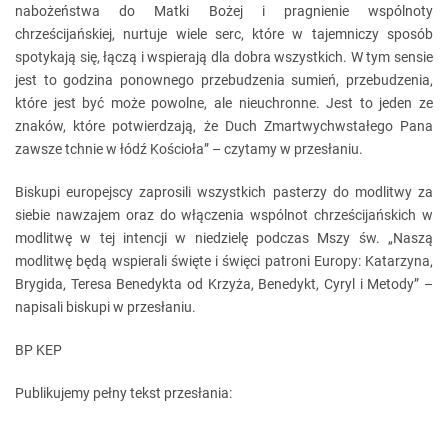
nabożeństwa do Matki Bożej i pragnienie wspólnoty
chrześcijańskiej, nurtuje wiele serc, które w tajemniczy sposób
spotykają się, łączą i wspierają dla dobra wszystkich. W tym sensie
jest to godzina ponownego przebudzenia sumień, przebudzenia,
które jest być może powolne, ale nieuchronne. Jest to jeden ze
znaków, które potwierdzają, że Duch Zmartwychwstałego Pana
zawsze tchnie w łódź Kościoła” – czytamy w przesłaniu.
Biskupi europejscy zaprosili wszystkich pasterzy do modlitwy za
siebie nawzajem oraz do włączenia wspólnot chrześcijańskich w
modlitwę w tej intencji w niedzielę podczas Mszy św. „Naszą
modlitwę będą wspierali święte i święci patroni Europy: Katarzyna,
Brygida, Teresa Benedykta od Krzyża, Benedykt, Cyryl i Metody” –
napisali biskupi w przesłaniu.
BP KEP
Publikujemy pełny tekst przesłania: