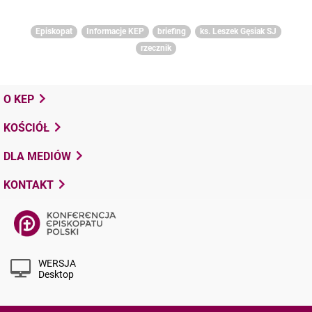
Episkopat
Informacje KEP
briefing
ks. Leszek Gęsiak SJ
rzecznik
O KEP
KOŚCIÓŁ
DLA MEDIÓW
KONTAKT
WERSJA
Desktop