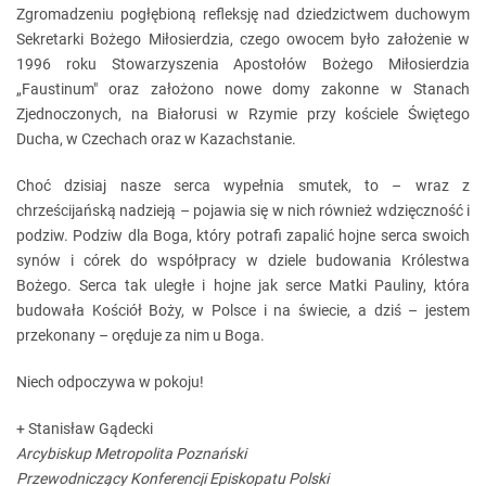
Zgromadzeniu pogłębioną refleksję nad dziedzictwem duchowym
Sekretarki Bożego Miłosierdzia, czego owocem było założenie w
1996 roku Stowarzyszenia Apostołów Bożego Miłosierdzia
„Faustinum" oraz założono nowe domy zakonne w Stanach
Zjednoczonych, na Białorusi w Rzymie przy kościele Świętego
Ducha, w Czechach oraz w Kazachstanie.
Choć dzisiaj nasze serca wypełnia smutek, to – wraz z
chrześcijańską nadzieją – pojawia się w nich również wdzięczność i
podziw. Podziw dla Boga, który potrafi zapalić hojne serca swoich
synów i córek do współpracy w dziele budowania Królestwa
Bożego. Serca tak uległe i hojne jak serce Matki Pauliny, która
budowała Kościół Boży, w Polsce i na świecie, a dziś – jestem
przekonany – oręduje za nim u Boga.
Niech odpoczywa w pokoju!
+ Stanisław Gądecki
Arcybiskup Metropolita Poznański
Przewodniczący Konferencji Episkopatu Polski