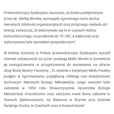
Przewodniczący Episkopatu zauważył, że dzieła podejmowane
przez śp. Matkę Słomkę „wymagały ogromnego hartu ducha,
niemałych zdolności organizacyjnych oraz potężnego nakładu sił i
energii, zwłaszcza, że dokonywało się to w czasach reżimu
komunistycznego, na przełomie lat 70' i 80', a większość prac
wykonywana była sposobem gospodarczym".
W imieniu Kościoła w Polsce, przewodniczący Episkopatu wyraził
również wdzięczność za życie i posługę Matki Słomki w kontekście
jej zaangażowania w przygotowania do wyniesienia na ołtarze
sługi Bożej Siostry Faustyny. „To właśnie z inicjatywy Matki Pauliny
podjęto w Zgromadzeniu pogłębioną refleksję nad dziedzictwem
duchowym Sekretarki Bożego Miłosierdzia, czego owocem było
założenie w 1996 roku Stowarzyszenia Apostołów Bożego
Miłosierdzia +Faustinum+ oraz założono nowe domy zakonne w
Stanach Zjednoczonych, na Białorusi w Rzymie przy kościele
Świętego Ducha, w Czechach oraz w Kazachstanie".