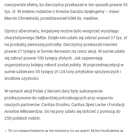
rzeczywiste efekty, bo darczyńcy przekazali w ten sposób prawie 35
tys. zł. W imieniu rodaków z Kresów bardzo dziękujemy – mówi
Marcin Chmielnicki, przedstawiciel KSM ds. mediów.
Oprócz eDaromatu, inicjatywę można było wesprzeć wysyłając
charytatywnego SMSa. Dzięki nim udało się zebrać ponad 37 tys. zł
na produkty pierwszej potrzeby. Darczyńcy przekazali również
prawie 27 tysięcy w formie darowizn na rzecz akcji. W sumie udało
się zebrać prawie 100 tysięcy złotych. Jak zapewniają
organizatorzy kolejny rekord został pobity. W poprzedniej edycji w
sumie uzbierano 35 tysięcy zł i 24 tony artykułów spożywczych i
środków czystości.
W ramach akcji Polak z Sercem dary były sukcesywnie
przekazywane do najbardziej potrzebujących przy wsparciu
naszych partnerów: Caritas Grodno, Caritas Spes Lwów i Fundacji
Aniołów Miłosierdzia. Do tej pory udało się dotrzeć z pomocą do
250 polskich rodzin.
– To co najważniejsze w tej pomocy to są więzi, które budujemy w