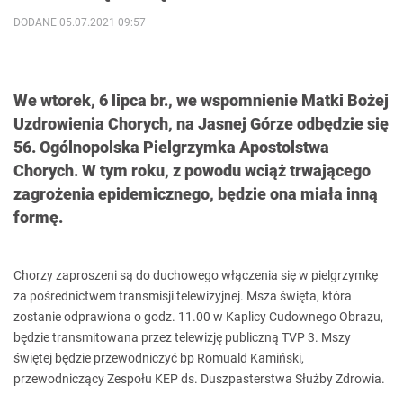
DODANE 05.07.2021 09:57
We wtorek, 6 lipca br., we wspomnienie Matki Bożej
Uzdrowienia Chorych, na Jasnej Górze odbędzie się
56. Ogólnopolska Pielgrzymka Apostolstwa
Chorych. W tym roku, z powodu wciąż trwającego
zagrożenia epidemicznego, będzie ona miała inną
formę.
Chorzy zaproszeni są do duchowego włączenia się w pielgrzymkę
za pośrednictwem transmisji telewizyjnej. Msza święta, która
zostanie odprawiona o godz. 11.00 w Kaplicy Cudownego Obrazu,
będzie transmitowana przez telewizję publiczną TVP 3. Mszy
świętej będzie przewodniczyć bp Romuald Kamiński,
przewodniczący Zespołu KEP ds. Duszpasterstwa Służby Zdrowia.