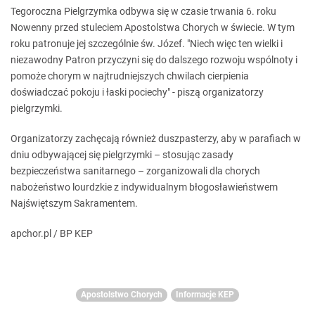
Tegoroczna Pielgrzymka odbywa się w czasie trwania 6. roku
Nowenny przed stuleciem Apostolstwa Chorych w świecie. W tym
roku patronuje jej szczególnie św. Józef. "Niech więc ten wielki i
niezawodny Patron przyczyni się do dalszego rozwoju wspólnoty i
pomoże chorym w najtrudniejszych chwilach cierpienia
doświadczać pokoju i łaski pociechy" - piszą organizatorzy
pielgrzymki.
Organizatorzy zachęcają również duszpasterzy, aby w parafiach w
dniu odbywającej się pielgrzymki – stosując zasady
bezpieczeństwa sanitarnego – zorganizowali dla chorych
nabożeństwo lourdzkie z indywidualnym błogosławieństwem
Najświętszym Sakramentem.
apchor.pl / BP KEP
Apostolstwo Chorych
Informacje KEP