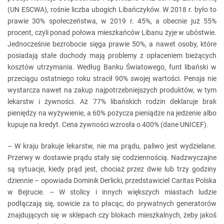
(UN ESCWA), rośnie liczba ubogich Libańczyków. W 2018 r. było to
prawie 30% społeczeństwa, w 2019 r. 45%, a obecnie już 55%
procent, czyli ponad połowa mieszkańców Libanu żyje w ubóstwie.
Jednocześnie bezrobocie sięga prawie 50%, a nawet osoby, które
posiadają stałe dochody mają problemy z opłaceniem bieżących
kosztów utrzymania. Według Banku Światowego, funt libański w
przeciągu ostatniego roku stracił 90% swojej wartości. Pensja nie
wystarcza nawet na zakup najpotrzebniejszych produktów, w tym
lekarstw i żywności. Aż 77% libańskich rodzin deklaruje brak
pieniędzy na wyżywienie, a 60% pożycza pieniądze na jedzenie albo
kupuje na kredyt. Cena żywności wzrosła o 400% (dane UNICEF).
– W kraju brakuje lekarstw, nie ma prądu, paliwo jest wydzielane.
Przerwy w dostawie prądu stały się codziennością. Nadzwyczajne
są sytuacje, kiedy prąd jest, chociaż przez dwie lub trzy godziny
dziennie – opowiada Dominik Derlicki, przedstawiciel Caritas Polska
w Bejrucie. – W stolicy i innych większych miastach ludzie
podłączają się, sowicie za to płacąc, do prywatnych generatorów
znajdujących się w sklepach czy blokach mieszkalnych, żeby jakoś