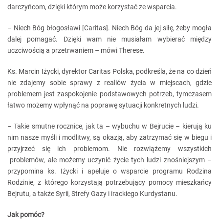
darczyńcom, dzięki którym może korzystać ze wsparcia.
– Niech Bóg błogosławi [Caritas]. Niech Bóg da jej siłę, żeby mogła
dalej pomagać. Dzięki wam nie musiałam wybierać między
uczciwością a przetrwaniem – mówi Therese.
Ks. Marcin Iżycki, dyrektor Caritas Polska, podkreśla, że na co dzień
nie zdajemy sobie sprawy z realiów życia w miejscach, gdzie
problemem jest zaspokojenie podstawowych potrzeb, tymczasem
łatwo możemy wpłynąć na poprawę sytuacji konkretnych ludzi.
– Takie smutne rocznice, jak ta – wybuchu w Bejrucie – kierują ku
nim nasze myśli i modlitwy, są okazją, aby zatrzymać się w biegu i
przyjrzeć się ich problemom. Nie rozwiążemy wszystkich
problemów, ale możemy uczynić życie tych ludzi znośniejszym –
przypomina ks. Iżycki i apeluje o wsparcie programu Rodzina
Rodzinie, z którego korzystają potrzebujący pomocy mieszkańcy
Bejrutu, a także Syrii, Strefy Gazy i irackiego Kurdystanu.
Jak pomóc?