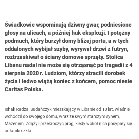
Świadkowie wspominają dziwny gwar, podniesione
głosy na ulicach, a później huk eksplozji. I potężny
podmuch, który burzył domy bliżej portu, a w tych
oddalonych wybijał szyby, wyrywał drzwi z futryn,
roztrzaskiwał o ściany domowe sprzęty. Stolica
Libanu nadal nie może się otrząsnąć po tragedii z 4
sierpnia 2020 r. Ludziom, którzy stracili dorobek
życia i ledwo wiążą koniec z końcem, pomoc niesie
Caritas Polska.
Ishak Radża, Sudańczyk mieszkający w Libanie od 10 lat, właśnie
wchodził do swojego domu, wraz ze swym starszym synem,
Mazenem. Zdążyli przekroczyć próg, kiedy wokół nich posypały się
odłamki szkła.