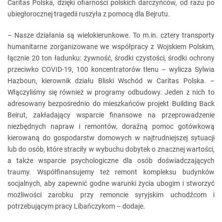
Caritas Polska, dzięki ofiarności polskich darczyńców, od razu po
ubiegłorocznej tragedii ruszyła z pomocą dla Bejrutu.
– Nasze działania są wielokierunkowe. To m.in. cztery transporty
humanitarne zorganizowane we współpracy z Wojskiem Polskim,
łącznie 20 ton ładunku: żywność, środki czystości, środki ochrony
przeciwko COVID-19, 100 koncentratorów tlenu – wylicza Sylwia
Hazboun, kierownik działu Bliski Wschód w Caritas Polska. –
Włączyliśmy się również w programy odbudowy. Jeden z nich to
adresowany bezpośrednio do mieszkańców projekt Building Back
Beirut, zakładający wsparcie finansowe na przeprowadzenie
niezbędnych napraw i remontów, doraźną pomoc gotówkową
kierowaną do gospodarstw domowych w najtrudniejszej sytuacji
lub do osób, które straciły w wybuchu dobytek o znacznej wartości,
a także wsparcie psychologiczne dla osób doświadczających
traumy. Współfinansujemy też remont kompleksu budynków
socjalnych, aby zapewnić godne warunki życia ubogim i stworzyć
możliwości zarobku przy remoncie syryjskim uchodźcom i
potrzebującym pracy Libańczykom – dodaje.