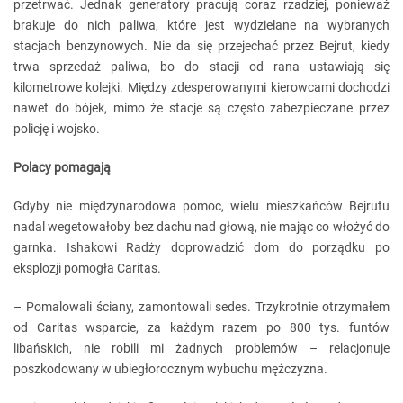
przetrwać. Jednak generatory pracują coraz rzadziej, ponieważ
brakuje do nich paliwa, które jest wydzielane na wybranych
stacjach benzynowych. Nie da się przejechać przez Bejrut, kiedy
trwa sprzedaż paliwa, bo do stacji od rana ustawiają się
kilometrowe kolejki. Między zdesperowanymi kierowcami dochodzi
nawet do bójek, mimo że stacje są często zabezpieczane przez
policję i wojsko.
Polacy pomagają
Gdyby nie międzynarodowa pomoc, wielu mieszkańców Bejrutu
nadal wegetowałoby bez dachu nad głową, nie mając co włożyć do
garnka. Ishakowi Radży doprowadzić dom do porządku po
eksplozji pomogła Caritas.
– Pomalowali ściany, zamontowali sedes. Trzykrotnie otrzymałem
od Caritas wsparcie, za każdym razem po 800 tys. funtów
libańskich, nie robili mi żadnych problemów – relacjonuje
poszkodowany w ubiegłorocznym wybuchu mężczyzna.