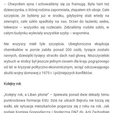
– Chwyciłem syna i schowaliśmy się za framugą. Była tam też
dziewczynka, o której rodzina zapomniała, złapałem ich oboje. Całe
szczęście, że byliśmy już w środku, gdybyśmy stali wtedy na
zewnątrz, całe szkło spadłoby na nas. Drzwi do łazienki, sedes,
telewizor – wszystko się rozleciało. Zebraliśmy rozbite szkło, w
całym budynku wyleciały wszystkie szyby – wspomina.
Nie wszyscy mieli tyle szczęścia. Ubiegłoroczna eksplozja
chemikaliów w porcie zabiła ponad 200 osób, tysiące zostało
rannych, dziesiątki tysięcy straciło dach nad głową. Niszczycielski
wybuch w stolicy był jeszcze jednym ciosem dla kraju pogrążonego
od lat w kryzysie polityczno-ekonomicznym, wciąż odczuwającego
skutki wojny domowej z 1975 r. i późniejszych konfliktów.
Kolejny rok
„Kolejny rok, a Liban płonie” – śpiewała ponad dwie dekady temu
punkrockowa formacja KSU. Dziś na ulicach Bejrutu nie toczą się
walki, ale sytuacja mieszkańców pogarsza się z roku na rok. Jak
podaje Komisja Gospodarcza i Społeczna ONZ ds. Azji Zachodniej