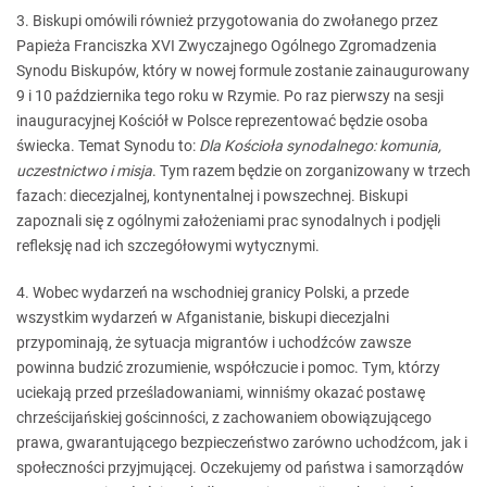
3. Biskupi omówili również przygotowania do zwołanego przez
Papieża Franciszka XVI Zwyczajnego Ogólnego Zgromadzenia
Synodu Biskupów, który w nowej formule zostanie zainaugurowany
9 i 10 października tego roku w Rzymie. Po raz pierwszy na sesji
inauguracyjnej Kościół w Polsce reprezentować będzie osoba
świecka. Temat Synodu to:
Dla Kościoła synodalnego: komunia,
uczestnictwo i misja
. Tym razem będzie on zorganizowany w trzech
fazach: diecezjalnej, kontynentalnej i powszechnej. Biskupi
zapoznali się z ogólnymi założeniami prac synodalnych i podjęli
refleksję nad ich szczegółowymi wytycznymi.
4. Wobec wydarzeń na wschodniej granicy Polski, a przede
wszystkim wydarzeń w Afganistanie, biskupi diecezjalni
przypominają, że sytuacja migrantów i uchodźców zawsze
powinna budzić zrozumienie, współczucie i pomoc. Tym, którzy
uciekają przed prześladowaniami, winniśmy okazać postawę
chrześcijańskiej gościnności, z zachowaniem obowiązującego
prawa, gwarantującego bezpieczeństwo zarówno uchodźcom, jak i
społeczności przyjmującej. Oczekujemy od państwa i samorządów