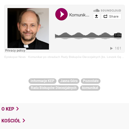
Episkopat News
·
Komunikat po obradach Rady Biskupów Diecezjalnych [ks. Leszek Gęsiak SJ, rzecznik KEP]
Informacje KEP
Jasna Góra
Pozostałe
Rada Biskupów Diecezjalnych
komunikat
O KEP
KOŚCIÓŁ