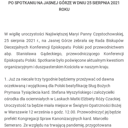
PO SPOTKANIU NA JASNEJ GÓRZE W DNIU 25 SIERPNIA 2021
ROKU
W wigilię uroczystości Najświętszej Maryi Panny Częstochowskiej,
25 sierpnia 2021 r., na Jasnej Górze zebrała się Rada Biskupów
Diecezjalnych Konferencji Episkopatu Polski pod przewodnictwem
abp. Stanisława Gądeckiego, przewodniczącego Konferencji
Episkopatu Polski. Spotkanie było poświęcone aktualnym kwestiom
organizacyjnym i duszpasterskim Kościoła w naszym kraju.
1. Już za niecałe trzy tygodnie będziemy przeżywać od dawna
oczekiwaną i wyjątkową dla Polski beatyfikację Sług Bożych
Prymasa Tysiąclecia kard. Stefana Wyszyńskiego i założycielki
ośrodka dla ociemniałych w Laskach Matki Elżbiety Róży Czackiej.
Uroczystość ta będzie miała miejsce w Świątyni Opatrzności Bożej
w Warszawie 12 września o godz. 12.00. Przewodniczyć jej będzie
prefekt Kongregacji Spraw Kanonizacyjnych kard. Marcello
Semeraro. Ze względu na trwającą pandemię, przygotowana