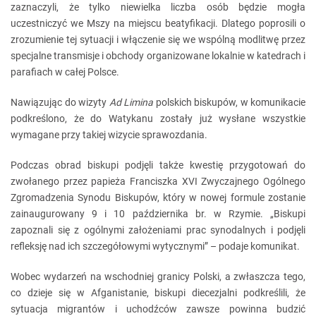
zaznaczyli, że tylko niewielka liczba osób będzie mogła
uczestniczyć we Mszy na miejscu beatyfikacji. Dlatego poprosili o
zrozumienie tej sytuacji i włączenie się we wspólną modlitwę przez
specjalne transmisje i obchody organizowane lokalnie w katedrach i
parafiach w całej Polsce.
Nawiązując do wizyty
Ad Limina
polskich biskupów, w komunikacie
podkreślono, że do Watykanu zostały już wysłane wszystkie
wymagane przy takiej wizycie sprawozdania.
Podczas obrad biskupi podjęli także kwestię przygotowań do
zwołanego przez papieża Franciszka XVI Zwyczajnego Ogólnego
Zgromadzenia Synodu Biskupów, który w nowej formule zostanie
zainaugurowany 9 i 10 października br. w Rzymie. „Biskupi
zapoznali się z ogólnymi założeniami prac synodalnych i podjęli
refleksję nad ich szczegółowymi wytycznymi” – podaje komunikat.
Wobec wydarzeń na wschodniej granicy Polski, a zwłaszcza tego,
co dzieje się w Afganistanie, biskupi diecezjalni podkreślili, że
sytuacja migrantów i uchodźców zawsze powinna budzić