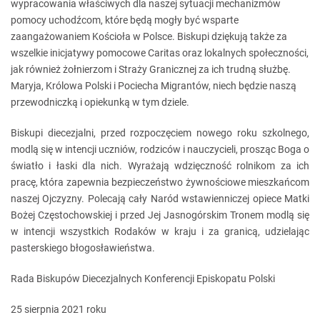
wypracowania właściwych dla naszej sytuacji mechanizmów
pomocy uchodźcom, które będą mogły być wsparte
zaangażowaniem Kościoła w Polsce. Biskupi dziękują także za
wszelkie inicjatywy pomocowe Caritas oraz lokalnych społeczności,
jak również żołnierzom i Straży Granicznej za ich trudną służbę.
Maryja, Królowa Polski i Pociecha Migrantów, niech będzie naszą
przewodniczką i opiekunką w tym dziele.
Biskupi diecezjalni, przed rozpoczęciem nowego roku szkolnego,
modlą się w intencji uczniów, rodziców i nauczycieli, prosząc Boga o
światło i łaski dla nich. Wyrażają wdzięczność rolnikom za ich
pracę, która zapewnia bezpieczeństwo żywnościowe mieszkańcom
naszej Ojczyzny. Polecają cały Naród wstawienniczej opiece Matki
Bożej Częstochowskiej i przed Jej Jasnogórskim Tronem modlą się
w intencji wszystkich Rodaków w kraju i za granicą, udzielając
pasterskiego błogosławieństwa.
Rada Biskupów Diecezjalnych Konferencji Episkopatu Polski
25 sierpnia 2021 roku