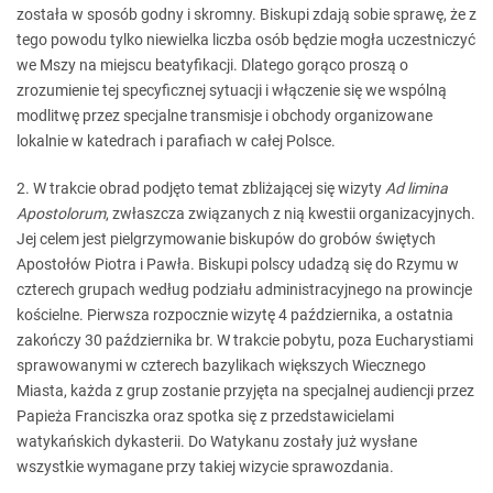
została w sposób godny i skromny. Biskupi zdają sobie sprawę, że z
tego powodu tylko niewielka liczba osób będzie mogła uczestniczyć
we Mszy na miejscu beatyfikacji. Dlatego gorąco proszą o
zrozumienie tej specyficznej sytuacji i włączenie się we wspólną
modlitwę przez specjalne transmisje i obchody organizowane
lokalnie w katedrach i parafiach w całej Polsce.
2. W trakcie obrad podjęto temat zbliżającej się wizyty
Ad limina
Apostolorum
, zwłaszcza związanych z nią kwestii organizacyjnych.
Jej celem jest pielgrzymowanie biskupów do grobów świętych
Apostołów Piotra i Pawła. Biskupi polscy udadzą się do Rzymu w
czterech grupach według podziału administracyjnego na prowincje
kościelne. Pierwsza rozpocznie wizytę 4 października, a ostatnia
zakończy 30 października br. W trakcie pobytu, poza Eucharystiami
sprawowanymi w czterech bazylikach większych Wiecznego
Miasta, każda z grup zostanie przyjęta na specjalnej audiencji przez
Papieża Franciszka oraz spotka się z przedstawicielami
watykańskich dykasterii. Do Watykanu zostały już wysłane
wszystkie wymagane przy takiej wizycie sprawozdania.