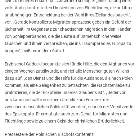
seit 2016 bereit erklärt hat. Außerdem schlug er „eine Lösung einer
vollständig kontrollierten Umsiedlung von Flüchtlingen, die auf ihrer
unabhängigen Entscheidung bei der Wahl ihres Ziellandes basiert“,
vor. „Gerade kontrollierte Migrationsprozesse geben ein Gefühl der
Sicherheit, im Gegensatz zur chaotischen Migration in den Händen
von Schlepperbanden, die die Leute auf unmenschliche Weise
täuschen und ihnen versprechen, sie ins Traumparadies Europa zu
bringen“, heißt es in dem Aufruf.
Erzbischof Gądecki bedankte sich für die Hilfe, die den Afghanen vor
einigen Wochen zuteilwurde, und rief alle Menschen guten Willens
dazu auf, „den Dienst und die Hilfe für die Ausländer, die nach Polen
kommen, als eine Gelegenheit zu betrachten, die Nächstenliebe zu
praktizieren, die der Eckpfeiler unseres Glaubens ist“. „Jeder von
uns kann und sollte in seinem Umfeld zum Förderer der
zwischenmenschlichen Solidarität werden“, schrieb der Vorsitzende
des Episkopats. Er ermutigte auch zum Gebet für Migranten und
Flüchtlinge sowie zu einem Geist der christlichen Brüderlichkeit.
Pressestelle der Polnischen Bischofskonferenz