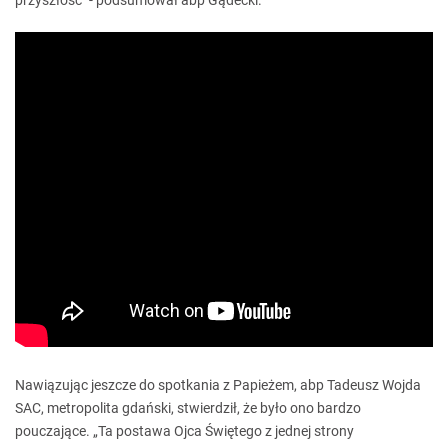
przyszłość" - podsumował abp Gądecki.
Nawiązując jeszcze do spotkania z Papieżem, abp Tadeusz Wojda
SAC, metropolita gdański, stwierdził, że było ono bardzo
pouczające. „Ta postawa Ojca Świętego z jednej strony