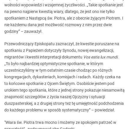
wolności wypowiedzi i wzajemnej życzliwości. „Takie spotkanie jest
na pewno najpierw kwestią wiary, dlatego, że jest ono nie tylko
spotkaniem z Następcą św. Piotra, ale z obecnie żyjącym Piotrem. I
nie każdemu dana jest możliwość rozmowy z nim przez dwie
godziny” – zauważył.
Przewodniczący Episkopatu zaznaczył, że kwestie poruszane na
spotkaniu z Papieżem dotyczyły Synodu, nowej ewangelizacji,
migrantów i kwestii interpretacji dokumentu
Vos estis lux mundi
.
„To było najbardziej optymistyczne spotkanie, w którym
uczestniczyliśmy w tym ostatnim czasie chodząc po różnych
kongregacjach, dykasteriach, komisjach i radach. Każdy czeka na
to końcowe spotkanie z Ojcem Świętym. Osobiście jestem pod
urokiem tego spotkania, które z jednej strony pokazuje niesamowitą
znajomość szczegółów z życia naszej Ojczyzny i sytuacji
duszpasterskiej, a z drugiej strony też tę umiejętność podchodzenia
do każdego problemu w sposób systematyczny” – powiedział.
"Wiara św. Piotra trwa mocno i możemy ze spokojem patrzeć w