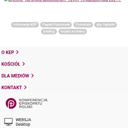
Informacje KEP
Papież Franciszek
Pozostałe
abp Gądecki
briefing
wizyta ad limina
O KEP
KOŚCIÓŁ
DLA MEDIÓW
KONTAKT
WERSJA
Desktop