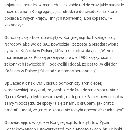
pojawiają, również w mediach – jak sobie radzić oraz jakie sugestie
może dać nam Kongregacja jeśli chodzi o doświadczenie, które
posiada z innych krajów i innych Konferencji Episkopatów” –
zaznaczył.
Odnosząc się z kolei do wizyty w Kongregacji ds. Ewangelizacji
Narodów, abp Wojda SAC powiedział, że została przedstawiona
sytuacja Kościoła w Polsce, która jest zadowalająca. „W tym
momencie poza Polską przebywa prawie 2900 księży, sióstr
zakonnych i świeckich” – podkreślił i dodał, że jest to „wielki dar
Kościoła w Polsce jeśli chodzi o pomoc personalną”.
Bp Jacek Kiciński CMF, biskup pomocniczy archidiecezji
wrocławskiej, przyznał, że „osobiste doświadczenie spotkania z
Ojcem Świętym było niesamowite, dlatego, że Papież powiedział na
samym początku, że spotyka się z nami, biskupami, jak brat z
braćmi”. Dodał, że „całe to spotkanie to była obecność słuchająca”.
Opowiadając o wizycie w Kongregacji ds. Instytutów Życia
Konsekrowanego i Stowarzyszeń Życia Apostolskiego, bp Kiciński