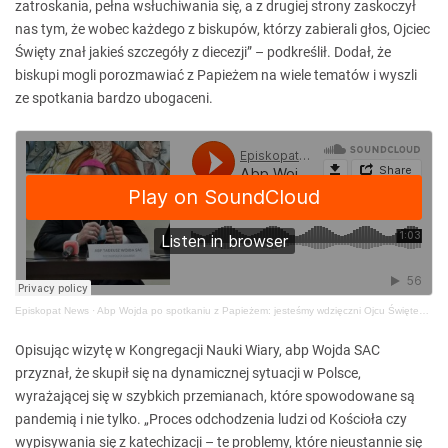
zatroskania, pełna wsłuchiwania się, a z drugiej strony zaskoczył
nas tym, że wobec każdego z biskupów, którzy zabierali głos, Ojciec
Święty znał jakieś szczegóły z diecezji” – podkreślił. Dodał, że
biskupi mogli porozmawiać z Papieżem na wiele tematów i wyszli
ze spotkania bardzo ubogaceni.
Episkopat News
·
Abp Wojda po spotkaniu z Papieżem: jesteśmy wdzięczni Ojcu Świętemu za braterski dialog
Opisując wizytę w Kongregacji Nauki Wiary, abp Wojda SAC
przyznał, że skupił się na dynamicznej sytuacji w Polsce,
wyrażającej się w szybkich przemianach, które spowodowane są
pandemią i nie tylko. „Proces odchodzenia ludzi od Kościoła czy
wypisywania się z katechizacji – te problemy, które nieustannie się