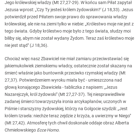
Jego królewskiej władzy (Mt 27,27-29). W końcu sam Piłat zapytał
Jezusa wprost: „'Czy Ty jesteś królem żydowskim?' (J 18,33). Jezus
potwierdził przed Piłatem swoje prawo do sprawowania władzy
królewskiej, ale nie na ziemi tylko w niebie: „Królestwo moje nie jest z
tego świata. Gdyby królestwo moje było z tego świata, słudzy moi
biliby się, abym nie został wydany Żydom. Teraz zaś królestwo moje
nie jest stąd" (J 18,36).
Chociaż więc nasz Zbawiciel nie miał zamiaru przeciwstawiać się
jakiemukolwiek ziemskiemu władcy, ostatecznie został skazany na
śmierć właśnie jako buntownik przeciwko rzymskiej władzy (Mt
27,37). Potwierdzeniem wyroku miała być - umieszczona nad
głową konającego Zbawiciela - tabliczka z napisem: „Jezus
Nazarejczyk, król żydowski" (Mt 27,27-37). Tej niesprawiedliwie
zadanej śmierci towarzyszyła ironia arcykapłanów, uczonych w
Piśmie i starszyzny żydowskiej, którzy na Golgocie szydzili: „Jest
królem Izraela: niechże teraz zejdzie z krzyża, a uwierzmy w Niego"
(Mt 27,42). Atmosferę tych chwil doskonale oddaje obraz Alberta
Chmielowskiego
Ecce Homo
.