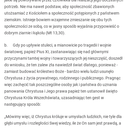
jakie są powoływane przez człowieka dla realizacji jego doczesnych
potrzeb. Nie ma nawet podstaw, aby społeczność zbawionych
utożsamiać z Kościołem a społeczność potępionych z państwem
ziemskim. Istnieje bowiem wzajemne zmieszanie się obu tych
społeczności ze sobą, co w jasny sposób wyjaśnia przypowieść o
dobrym ziarnie i kąkolu (Mt 13,30).
b. Gdy po upływie stuleci, a mianowicie po tragedii I wojnie
światowej, papież Pius XI, zastanawiając się nad głównymi
przyczynami tamtej wojny i towarzyszących jej nieszczęść, doszedł
do wniosku, że ten zalew zła nawiedził świat dlatego, ponieważ -
zamiast budować królestwo Boże - bardzo wielu ludzi usunęło
Chrystusa z życia prywatnego, rodzinnego i publicznego. Pragnąc
więc zachęcić tak poszczególne osoby jak i państwa do uznania
panowania Chrystusa i Jego prawa papież ten ustanowił święto
Chrystusa Króla Wszechświata, uzasadniając ten gest w
następujący sposób:
„Mówimy więc, iż Chrystus króluje w umysłach ludzkich, nie tyle dla
głębi umysłu i rozległości Swej wiedzy, ile że On sam jest prawdą, a