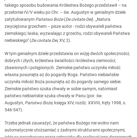
takiego sposobu budowania Królestwa Bożego przedstawił – na
przełomie IV/V wieku po Chr. – św. Augustyn w genialnym dziele
zatytułowanym
Państwo Boże
(
De civitate Dei
). „Natura
zwyciężona grzechem – pisze autor - rodzi obywateli państwa
ziemskiego; łaska, wyzwalając z grzechu, rodzi obywateli Państwa
niebieskiego" (
De civitate Dei,
XV, 2).
W tym genialnym dziele przedstawia on wizję dwóch społeczności;
dobrych i złych, królestwa światłości i królestwa ciemności;
zbawionych i potępionych. Ziemskie państwo uczyniła miłość
własna posunięta aż do pogardy Boga. Państwo niebiańskie
uczyniła miłość Boża posunięta aż do pogardy samego siebie.
Ziemskie państwo szuka chwały w sobie samym, natomiast
państwo niebiańskie szuka chwały w Panu (por. św.
Augustyn,
Państwo Boże
, księga XIV, rozdz. XXVIII, Kęty 1998, s.
546-547).
Trzeba jednak zauważyć, że państwa Bożego nie wolno nam
automatycznie utożsamiać z żadnymi strukturami społecznymi,