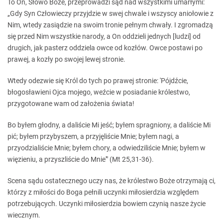
To On, Słowo Boże, przeprowadzi sąd nad wszystkimi umarłymi:
„Gdy Syn Człowieczy przyjdzie w swej chwale i wszyscy aniołowie z
Nim, wtedy zasiądzie na swoim tronie pełnym chwały. I zgromadzą
się przed Nim wszystkie narody, a On oddzieli jednych [ludzi] od
drugich, jak pasterz oddziela owce od kozłów. Owce postawi po
prawej, a kozły po swojej lewej stronie.
Wtedy odezwie się Król do tych po prawej stronie: 'Pójdźcie,
błogosławieni Ojca mojego, weźcie w posiadanie królestwo,
przygotowane wam od założenia świata!
Bo byłem głodny, a daliście Mi jeść; byłem spragniony, a daliście Mi
pić; byłem przybyszem, a przyjęliście Mnie; byłem nagi, a
przyodzialiście Mnie; byłem chory, a odwiedziliście Mnie; byłem w
więzieniu, a przyszliście do Mnie'" (Mt 25,31-36).
Scena sądu ostatecznego uczy nas, że królestwo Boże otrzymają ci,
którzy z miłości do Boga pełnili uczynki miłosierdzia względem
potrzebujących. Uczynki miłosierdzia bowiem czynią nasze życie
wiecznym.