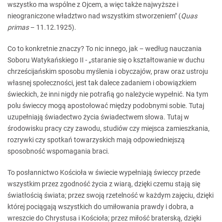
wszystko ma wspólne z Ojcem, a więc także najwyższe i
nieograniczone władztwo nad wszystkim stworzeniem" (
Quas
primas
– 11.12.1925).
Co to konkretnie znaczy? To nic innego, jak – według nauczania
Soboru Watykańskiego II - „staranie się o kształtowanie w duchu
chrześcijańskim sposobu myślenia i obyczajów, praw oraz ustroju
własnej społeczności, jest tak dalece zadaniem i obowiązkiem
świeckich, że inni nigdy nie potrafią go należycie wypełnić. Na tym
polu świeccy mogą apostołować między podobnymi sobie. Tutaj
uzupełniają świadectwo życia świadectwem słowa. Tutaj w
środowisku pracy czy zawodu, studiów czy miejsca zamieszkania,
rozrywki czy spotkań towarzyskich mają odpowiedniejszą
sposobność wspomagania braci.
To posłannictwo Kościoła w świecie wypełniają świeccy przede
wszystkim przez zgodność życia z wiarą, dzięki czemu stają się
światłością świata; przez swoją rzetelność w każdym zajęciu, dzięki
której pociągają wszystkich do umiłowania prawdy i dobra, a
wreszcie do Chrystusa i Kościoła; przez miłość braterską, dzięki