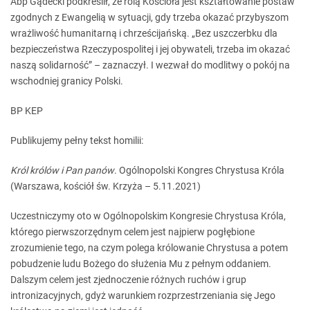
Abp Gądecki podkreślił, że rolą Kościoła jest kształtowanie postaw
zgodnych z Ewangelią w sytuacji, gdy trzeba okazać przybyszom
wrażliwość humanitarną i chrześcijańską. „Bez uszczerbku dla
bezpieczeństwa Rzeczypospolitej i jej obywateli, trzeba im okazać
naszą solidarność” – zaznaczył. I wezwał do modlitwy o pokój na
wschodniej granicy Polski.
BP KEP
Publikujemy pełny tekst homilii:
Król królów i Pan panów
. Ogólnopolski Kongres Chrystusa Króla
(Warszawa, kościół św. Krzyża – 5.11.2021)
Uczestniczymy oto w Ogólnopolskim Kongresie Chrystusa Króla,
którego pierwszorzędnym celem jest najpierw pogłębione
zrozumienie tego, na czym polega królowanie Chrystusa a potem
pobudzenie ludu Bożego do służenia Mu z pełnym oddaniem.
Dalszym celem jest zjednoczenie różnych ruchów i grup
intronizacyjnych, gdyż warunkiem rozprzestrzeniania się Jego