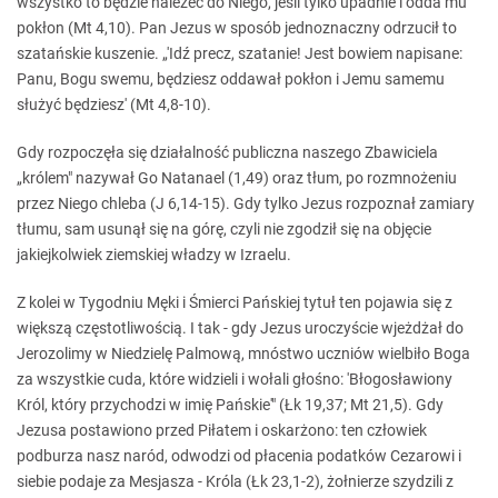
wszystko to będzie należeć do Niego, jeśli tylko upadnie i odda mu
pokłon (Mt 4,10). Pan Jezus w sposób jednoznaczny odrzucił to
szatańskie kuszenie. „'Idź precz, szatanie! Jest bowiem napisane:
Panu, Bogu swemu, będziesz oddawał pokłon i Jemu samemu
służyć będziesz' (Mt 4,8-10).
Gdy rozpoczęła się działalność publiczna naszego Zbawiciela
„królem" nazywał Go Natanael (1,49) oraz tłum, po rozmnożeniu
przez Niego chleba (J 6,14-15). Gdy tylko Jezus rozpoznał zamiary
tłumu, sam usunął się na górę, czyli nie zgodził się na objęcie
jakiejkolwiek ziemskiej władzy w Izraelu.
Z kolei w Tygodniu Męki i Śmierci Pańskiej tytuł ten pojawia się z
większą częstotliwością. I tak - gdy Jezus uroczyście wjeżdżał do
Jerozolimy w Niedzielę Palmową, mnóstwo uczniów wielbiło Boga
za wszystkie cuda, które widzieli i wołali głośno: 'Błogosławiony
Król, który przychodzi w imię Pańskie'" (Łk 19,37; Mt 21,5). Gdy
Jezusa postawiono przed Piłatem i oskarżono: ten człowiek
podburza nasz naród, odwodzi od płacenia podatków Cezarowi i
siebie podaje za Mesjasza - Króla (Łk 23,1-2), żołnierze szydzili z