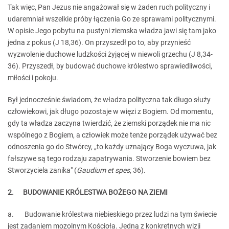
Tak więc, Pan Jezus nie angażował się w żaden ruch polityczny i
udaremniał wszelkie próby łączenia Go ze sprawami politycznymi.
W opisie Jego pobytu na pustyni ziemska władza jawi się tam jako
jedna z pokus (J 18,36). On przyszedł po to, aby przynieść
wyzwolenie duchowe ludzkości żyjącej w niewoli grzechu (J 8,34-
36). Przyszedł, by budować duchowe królestwo sprawiedliwości,
miłości i pokoju.
Był jednocześnie świadom, że władza polityczna tak długo służy
człowiekowi, jak długo pozostaje w więzi z Bogiem. Od momentu,
gdy ta władza zaczyna twierdzić, że ziemski porządek nie ma nic
wspólnego z Bogiem, a człowiek może tenże porządek używać bez
odnoszenia go do Stwórcy, „to każdy uznający Boga wyczuwa, jak
fałszywe są tego rodzaju zapatrywania. Stworzenie bowiem bez
Stworzyciela zanika" (
Gaudium et spes
, 36).
2. BUDOWANIE KRÓLESTWA BOŻEGO NA ZIEMI
a. Budowanie królestwa niebieskiego przez ludzi na tym świecie
jest zadaniem mozolnym Kościoła. Jedną z konkretnych wizji