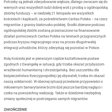
Potrzeby są jednak zdecydowanie większe, dlatego zwracam się do
wiernych oraz wszystkich ludzi dobrej woli z prośbą o ogólnopolską
zbiórkę funduszy – w niedzielę 21 listopada we wszystkich
kościołach i kaplicach, za pośrednictwem Caritas Polska – na rzecz
migrantów z granicy białorusko-polskiej. Środki zbierane podczas
ogólnopolskiej zbiórki zostaną przeznaczone na finansowanie
działań pomocowych Caritas Polska na terenach przygranicznych
podczas kryzysu migracyjnego oraz na proces długotrwałej
integracji uchodźców, którzy zdecydują się pozostać w Polsce.
Rolą Kościoła jest w pierwszym rzędzie kształtowanie postaw
zgodnych z Ewangelią w sytuacji, gdy trzeba okazać przybyszom
wrażliwość humanitarną i chrześcijańską. Bez uszczerbku dla
bezpieczeństwa Rzeczypospolitej i jej obywateli, trzeba im okazać
naszą solidarność. W obecnej sytuacji przesłanie przypowieści o
miłosiernym Samarytaninie brzmi dziś jeszcze bardziej nagląco i
czeka na powszechną realizację. Także w dziedzinie niezbędnej
zmiany społecznej w postrzeganiu samych migrantów.
ZAKOŃCZENIE