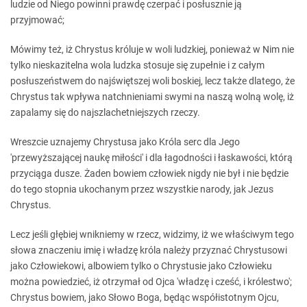
ludzie od Niego powinni prawdę czerpać i posłusznie ją
przyjmować;
Mówimy też, iż Chrystus króluje w woli ludzkiej, ponieważ w Nim nie
tylko nieskazitelna wola ludzka stosuje się zupełnie i z całym
posłuszeństwem do najświętszej woli boskiej, lecz także dlatego, że
Chrystus tak wpływa natchnieniami swymi na naszą wolną wolę, iż
zapalamy się do najszlachetniejszych rzeczy.
Wreszcie uznajemy Chrystusa jako Króla serc dla Jego
'przewyższającej naukę miłości' i dla łagodności i łaskawości, którą
przyciąga dusze. Żaden bowiem człowiek nigdy nie był i nie będzie
do tego stopnia ukochanym przez wszystkie narody, jak Jezus
Chrystus.
Lecz jeśli głębiej wnikniemy w rzecz, widzimy, iż we właściwym tego
słowa znaczeniu imię i władzę króla należy przyznać Chrystusowi
jako Człowiekowi, albowiem tylko o Chrystusie jako Człowieku
można powiedzieć, iż otrzymał od Ojca 'władzę i cześć, i królestwo';
Chrystus bowiem, jako Słowo Boga, będąc współistotnym Ojcu,