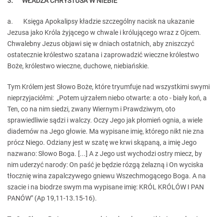
3. WŁADZA CHRYSTUSA W NIEBIE
a.
Księga Apokalipsy kładzie szczególny nacisk na ukazanie
Jezusa jako Króla żyjącego w chwale i królującego wraz z Ojcem.
Chwalebny Jezus objawi się w dniach ostatnich, aby zniszczyć
ostatecznie królestwo szatana i zaprowadzić wieczne królestwo
Boże, królestwo wieczne, duchowe, niebiańskie.
Tym Królem jest Słowo Boże, które tryumfuje nad wszystkimi swymi
nieprzyjaciółmi: „Potem ujrzałem niebo otwarte: a oto - biały koń, a
Ten, co na nim siedzi, zwany Wiernym i Prawdziwym, oto
sprawiedliwie sądzi i walczy. Oczy Jego jak płomień ognia, a wiele
diademów na Jego głowie. Ma wypisane imię, którego nikt nie zna
prócz Niego. Odziany jest w szatę we krwi skąpaną, a imię Jego
nazwano: Słowo Boga. [...] A z Jego ust wychodzi ostry miecz, by
nim uderzyć narody: On paść je będzie rózgą żelazną i On wyciska
tłocznię wina zapalczywego gniewu Wszechmogącego Boga. A na
szacie i na biodrze swym ma wypisane imię: KRÓL KRÓLÓW I PAN
PANÓW" (Ap 19,11-13.15-16).