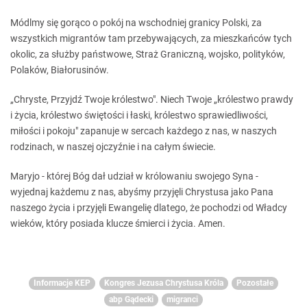
Módlmy się gorąco o pokój na wschodniej granicy Polski, za
wszystkich migrantów tam przebywających, za mieszkańców tych
okolic, za służby państwowe, Straż Graniczną, wojsko, polityków,
Polaków, Białorusinów.
„Chryste, Przyjdź Twoje królestwo". Niech Twoje „królestwo prawdy
i życia, królestwo świętości i łaski, królestwo sprawiedliwości,
miłości i pokoju" zapanuje w sercach każdego z nas, w naszych
rodzinach, w naszej ojczyźnie i na całym świecie.
Maryjo - której Bóg dał udział w królowaniu swojego Syna -
wyjednaj każdemu z nas, abyśmy przyjęli Chrystusa jako Pana
naszego życia i przyjęli Ewangelię dlatego, że pochodzi od Władcy
wieków, który posiada klucze śmierci i życia. Amen.
Informacje KEP
Kongres Jezusa Chrystusa Króla
Pozostałe
abp Gądecki
migranci