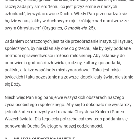
raczej zadajmy śmierć 'temu, co jest przyziemne w naszych
członkach', by wydać owoce Ducha. Wtedy Pan przechadzać się
będzie w nas, jakby w duchowym raju, królując nad nami wraz ze
swym Chrystusem" (Orygenes,
O modlitwie
, 25).
Zadaniem ochrzczonych jest takie przeobrażanie instytucji i sytuacji
społecznych, by nie skłaniały one do grzechu, ale by były poddane
normom sprawiedliwości i miłości miłosiernej. Aby skłaniały do
odnowienia godności człowieka, rodziny, kultury, gospodarki,
polityki, a także wspólnoty międzynarodowej. Taka jest misja
świeckich i taka pozostanie na zawsze, dopóki cały świat nie stanie
się Boży.
Niech więc Pan Bóg panuje we wszystkich obszarach naszego
życia osobistego i społecznego. Aby się to dokonało nie wystarczy
jednak żaden uroczysty akt uznania Chrystusa Królem i Panem
Wszechświata. Dla tego celu potrzeba całkowitego poddania się
panowaniu Ducha Świętego w naszej codzienności.