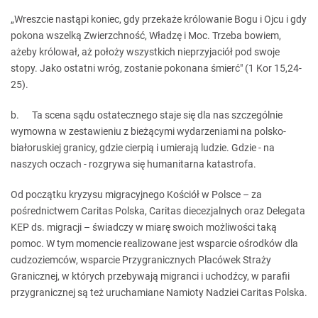
„Wreszcie nastąpi koniec, gdy przekaże królowanie Bogu i Ojcu i gdy
pokona wszelką Zwierzchność, Władzę i Moc. Trzeba bowiem,
ażeby królował, aż położy wszystkich nieprzyjaciół pod swoje
stopy. Jako ostatni wróg, zostanie pokonana śmierć" (1 Kor 15,24-
25).
b. Ta scena sądu ostatecznego staje się dla nas szczególnie
wymowna w zestawieniu z bieżącymi wydarzeniami na polsko-
białoruskiej granicy, gdzie cierpią i umierają ludzie. Gdzie - na
naszych oczach - rozgrywa się humanitarna katastrofa.
Od początku kryzysu migracyjnego Kościół w Polsce – za
pośrednictwem Caritas Polska, Caritas diecezjalnych oraz Delegata
KEP ds. migracji – świadczy w miarę swoich możliwości taką
pomoc. W tym momencie realizowane jest wsparcie ośrodków dla
cudzoziemców, wsparcie Przygranicznych Placówek Straży
Granicznej, w których przebywają migranci i uchodźcy, w parafii
przygranicznej są też uruchamiane Namioty Nadziei Caritas Polska.