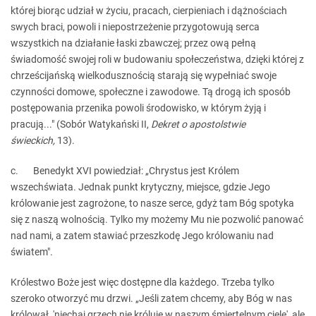
której biorąc udział w życiu, pracach, cierpieniach i dążnościach
swych braci, powoli i niepostrzeżenie przygotowują serca
wszystkich na działanie łaski zbawczej; przez ową pełną
świadomość swojej roli w budowaniu społeczeństwa, dzięki której z
chrześcijańską wielkodusznością starają się wypełniać swoje
czynności domowe, społeczne i zawodowe. Tą drogą ich sposób
postępowania przenika powoli środowisko, w którym żyją i
pracują..." (Sobór Watykański II,
Dekret o apostolstwie
świeckich,
13).
c. Benedykt XVI powiedział: „Chrystus jest Królem
wszechświata. Jednak punkt krytyczny, miejsce, gdzie Jego
królowanie jest zagrożone, to nasze serce, gdyż tam Bóg spotyka
się z naszą wolnością. Tylko my możemy Mu nie pozwolić panować
nad nami, a zatem stawiać przeszkodę Jego królowaniu nad
światem".
Królestwo Boże jest więc dostępne dla każdego. Trzeba tylko
szeroko otworzyć mu drzwi. „Jeśli zatem chcemy, aby Bóg w nas
królował, 'niechaj grzech nie króluje w naszym śmiertelnym ciele', ale