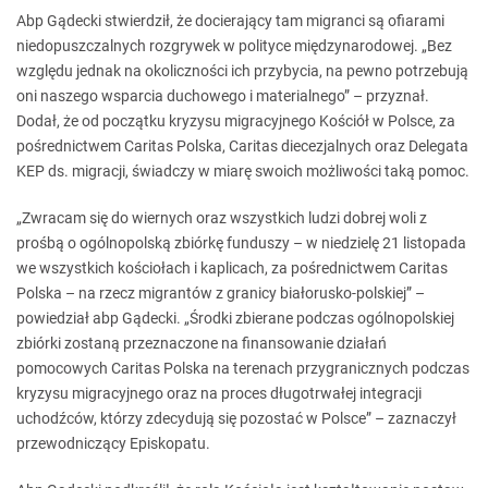
Abp Gądecki stwierdził, że docierający tam migranci są ofiarami
niedopuszczalnych rozgrywek w polityce międzynarodowej. „Bez
względu jednak na okoliczności ich przybycia, na pewno potrzebują
oni naszego wsparcia duchowego i materialnego” – przyznał.
Dodał, że od początku kryzysu migracyjnego Kościół w Polsce, za
pośrednictwem Caritas Polska, Caritas diecezjalnych oraz Delegata
KEP ds. migracji, świadczy w miarę swoich możliwości taką pomoc.
„Zwracam się do wiernych oraz wszystkich ludzi dobrej woli z
prośbą o ogólnopolską zbiórkę funduszy – w niedzielę 21 listopada
we wszystkich kościołach i kaplicach, za pośrednictwem Caritas
Polska – na rzecz migrantów z granicy białorusko-polskiej” –
powiedział abp Gądecki. „Środki zbierane podczas ogólnopolskiej
zbiórki zostaną przeznaczone na finansowanie działań
pomocowych Caritas Polska na terenach przygranicznych podczas
kryzysu migracyjnego oraz na proces długotrwałej integracji
uchodźców, którzy zdecydują się pozostać w Polsce” – zaznaczył
przewodniczący Episkopatu.