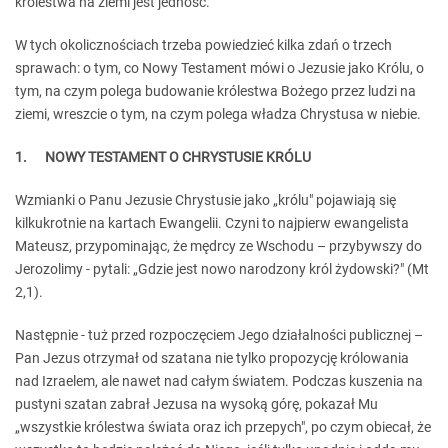
królestwa na ziemi jest jedność.
W tych okolicznościach trzeba powiedzieć kilka zdań o trzech
sprawach: o tym, co Nowy Testament mówi o Jezusie jako Królu, o
tym, na czym polega budowanie królestwa Bożego przez ludzi na
ziemi, wreszcie o tym, na czym polega władza Chrystusa w niebie.
1. NOWY TESTAMENT O CHRYSTUSIE KRÓLU
Wzmianki o Panu Jezusie Chrystusie jako „królu" pojawiają się
kilkukrotnie na kartach Ewangelii. Czyni to najpierw ewangelista
Mateusz, przypominając, że mędrcy ze Wschodu – przybywszy do
Jerozolimy - pytali: „Gdzie jest nowo narodzony król żydowski?" (Mt
2,1).
Następnie - tuż przed rozpoczęciem Jego działalności publicznej –
Pan Jezus otrzymał od szatana nie tylko propozycję królowania
nad Izraelem, ale nawet nad całym światem. Podczas kuszenia na
pustyni szatan zabrał Jezusa na wysoką górę, pokazał Mu
„wszystkie królestwa świata oraz ich przepych", po czym obiecał, że