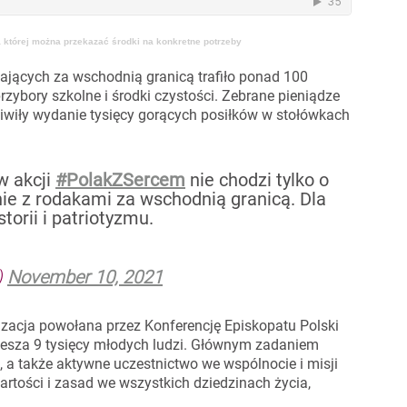
 której można przekazać środki na konkretne potrzeby
kających za wschodnią granicą trafiło ponad 100
rzybory szkolne i środki czystości. Zebrane pieniądze
iwiły wydanie tysięcy gorących posiłków w stołówkach
 w akcji
#PolakZSercem
nie chodzi tylko o
nie z rodakami za wschodnią granicą. Dla
storii i patriotyzmu.
)
November 10, 2021
izacja powołana przez Konferencję Episkopatu Polski
zrzesza 9 tysięcy młodych ludzi. Głównym zadaniem
, a także aktywne uczestnictwo we wspólnocie i misji
artości i zasad we wszystkich dziedzinach życia,