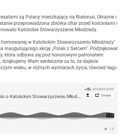
dresatami są Polacy mieszkający na Białorusi, Ukrainie i
ostanie przeprowadzona zbiórka ofiar przed kościołami i
dynowało Katolickie Stowarzyszenie Młodzieży.
ej formowanej w Katolickim Stowarzyszeniu Młodzieży"
nia inaugurującego akcję „Polak z Sercem". Podziękował
tywy, która odbywa się pod honorowym patronatem
, dziękujemy Wam serdecznie za to, że dajecie
ńczym wieku, w różnych wymiarach życia, również tego