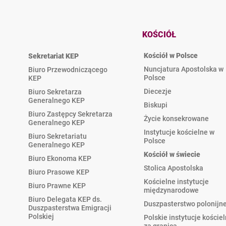
KOŚCIÓŁ
Kościół w Polsce
Sekretariat KEP
Nuncjatura Apostolska w
Biuro Przewodniczącego
Polsce
KEP
Diecezje
Biuro Sekretarza
Generalnego KEP
Biskupi
Biuro Zastępcy Sekretarza
Życie konsekrowane
Generalnego KEP
Instytucje kościelne w
Biuro Sekretariatu
Polsce
Generalnego KEP
Kościół w świecie
Biuro Ekonoma KEP
Stolica Apostolska
Biuro Prasowe KEP
Kościelne instytucje
Biuro Prawne KEP
międzynarodowe
Biuro Delegata KEP ds.
Duszpasterstwo polonijn
Duszpasterstwa Emigracji
Polskiej
Polskie instytucje koście