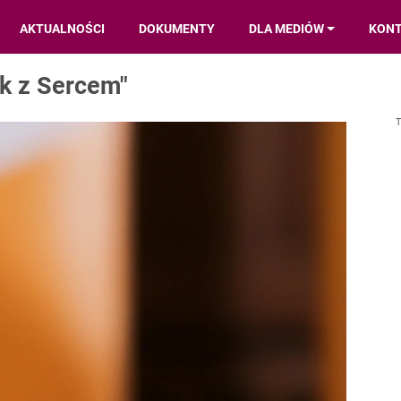
AKTUALNOŚCI
DOKUMENTY
DLA MEDIÓW
KON
ak z Sercem"