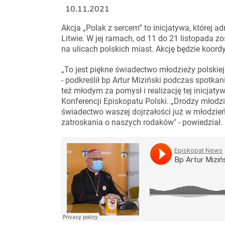
10.11.2021
Akcja „Polak z sercem” to inicjatywa, której a
Litwie. W jej ramach, od 11 do 21 listopada z
na ulicach polskich miast. Akcję będzie koor
„To jest piękne świadectwo młodzieży polski
- podkreślił bp Artur Miziński podczas spotka
też młodym za pomysł i realizację tej inicja
Konferencji Episkopatu Polski. „Drodzy młodzi
świadectwo waszej dojrzałości już w młodzie
zatroskania o naszych rodaków" - powiedział.