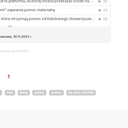
rasowa, 10.11.2021 r.
1
p
ksm
kresy
polacy
pomoc
bp artur miziński