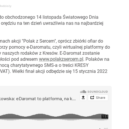
łodzieży
ż do obchodzonego 14 listopada Światowego Dnia
orędziu na ten dzień uwrażliwia nas na najbardziej
ch akcji "Polak z Sercem", oprócz zbiórki ofiar do
 przy pomocy e-Daromatu, czyli wirtualnej platformy do
y naszych rodaków z Kresów. E-Daromat zostanie
głości pod adresem
www.polakzsercem.pl
. Polaków na
mocą charytatywnego SMS-a o treści KRESY
AT). Wielki finał akcji odbędzie się 15 stycznia 2022