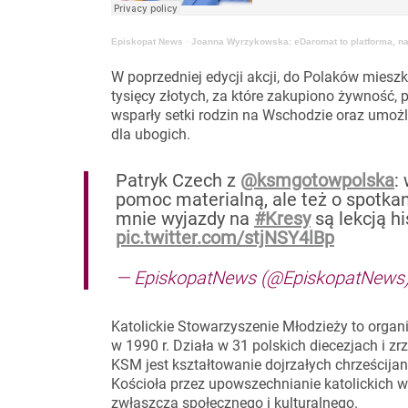
Episkopat News
·
Joanna Wyrzykowska: eDaromat to platforma, na
W poprzedniej edycji akcji, do Polaków miesz
tysięcy złotych, za które zakupiono żywność, p
wsparły setki rodzin na Wschodzie oraz umożl
dla ubogich.
Patryk Czech z
@ksmgotowpolska
:
pomoc materialną, ale też o spotka
mnie wyjazdy na
#Kresy
są lekcją hi
pic.twitter.com/stjNSY4lBp
— EpiskopatNews (@EpiskopatNews
Katolickie Stowarzyszenie Młodzieży to organ
w 1990 r. Działa w 31 polskich diecezjach i 
KSM jest kształtowanie dojrzałych chrześcijan
Kościoła przez upowszechnianie katolickich w
zwłaszcza społecznego i kulturalnego.