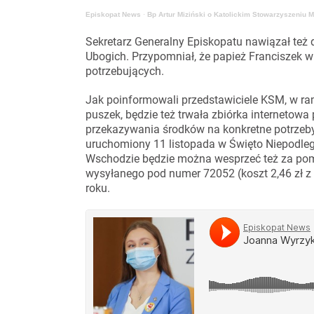
Episkopat News
·
Bp Artur Miziński o Katolickim Stowarzyszeniu M
Sekretarz Generalny Episkopatu nawiązał te
Ubogich. Przypomniał, że papież Franciszek w 
potrzebujących.
Jak poinformowali przedstawiciele KSM, w rama
puszek, będzie też trwała zbiórka internetowa
przekazywania środków na konkretne potrzeb
uruchomiony 11 listopada w Święto Niepodle
Wschodzie będzie można wesprzeć też za po
wysyłanego pod numer 72052 (koszt 2,46 zł z V
roku.