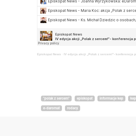
Episkopat News
·
IV edycja akcji „Polak z sercem!”- konferencja p
"polak z sercem"
episkopat
informacje kep
ke
e-daromat
rodacy