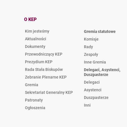
O KEP
Kim jesteśmy
Gremia statutowe
Aktualności
Komisje
Dokumenty
Rady
Przewodniczący KEP
Zespoły
Prezydium KEP
Inne Gremia
Rada Stała Biskupów
Delegaci, Asystenci,
Duszpasterze
Zebranie Plenarne KEP
Delegaci
Gremia
Asystenci
Sekretariat Generalny KEP
Duszpasterze
Patronaty
Inni
Ogłoszenia