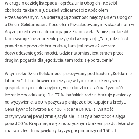
W drugą niedzielę listopada - oprócz Dnia Ubogich - Kościół
obchodzi także XIII już Dzień Solidarności z Kościołem
Prześladowanym. Na uderzającą zbieżność między Dniem Ubogich
a Dniem Solidarności z Kościołem Prześladowanym wskazał nam w
Asyżu przed dwoma dniami papież Franciszek. Papież podkreślił
tam ewangelijne znaczenie przyjęcia i akceptacji: „Tam, gdzie jest
prawdziwe poczucie braterstwa, tam jest również szczere
doświadczenie gościnności. Gdzie natomiast jest strach przed
drugim, pogarda dla jego życia, tam rodzi się odrzucenie”.
W tym roku Dzień Solidarności przeżywany pod hasłem „Solidarni z
Libanem”. Liban bowiem mierzy się w tym czasie z kryzysem
gospodarczym i migracyjnym; wielu ludzi nie stać na żywność,
leczenie czy edukację. Dla 77 % libańskich rodzin brakuje pieniędzy
na wyżywienie, a 60 % pożycza pieniądze albo kupuje na kredyt.
Cena żywności wzrosła o 400 % (dane UNICEF). Wartość
otrzymywanej pensji zmniejszyła się 14 razy a bezrobocie sięga
ponad 50 %. Kraj zmaga się z notorycznym brakiem prądu, lekarstw
i paliwa. Jest to największy kryzys gospodarczy od 150 lat.