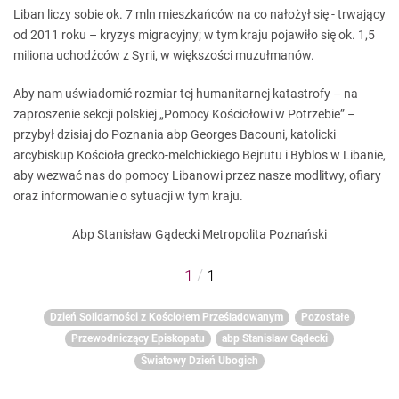
Liban liczy sobie ok. 7 mln mieszkańców na co nałożył się - trwający
od 2011 roku – kryzys migracyjny; w tym kraju pojawiło się ok. 1,5
miliona uchodźców z Syrii, w większości muzułmanów.
Aby nam uświadomić rozmiar tej humanitarnej katastrofy – na
zaproszenie sekcji polskiej „Pomocy Kościołowi w Potrzebie” –
przybył dzisiaj do Poznania abp Georges Bacouni, katolicki
arcybiskup Kościoła grecko-melchickiego Bejrutu i Byblos w Libanie,
aby wezwać nas do pomocy Libanowi przez nasze modlitwy, ofiary
oraz informowanie o sytuacji w tym kraju.
Abp Stanisław Gądecki Metropolita Poznański
/
1
1
Dzień Solidarności z Kościołem Prześladowanym
Pozostałe
Przewodniczący Episkopatu
abp Stanislaw Gądecki
Światowy Dzień Ubogich