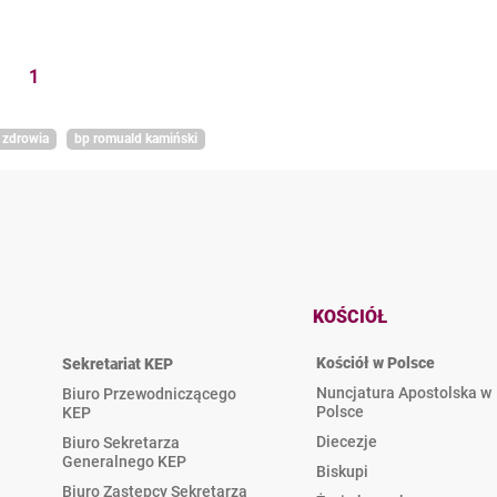
1
 zdrowia
bp romuald kamiński
KOŚCIÓŁ
Kościół w Polsce
Sekretariat KEP
Nuncjatura Apostolska w
Biuro Przewodniczącego
Polsce
KEP
Diecezje
Biuro Sekretarza
Generalnego KEP
Biskupi
Biuro Zastępcy Sekretarza