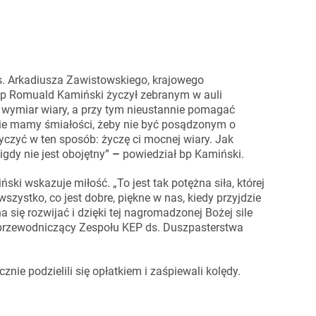
ks. Arkadiusza Zawistowskiego, krajowego
up Romuald Kamiński życzył zebranym w auli
 wymiar wiary, a przy tym nieustannie pomagać
nie mamy śmiałości, żeby nie być posądzonym o
czyć w ten sposób: życzę ci mocnej wiary. Jak
igdy nie jest obojętny”
–
powiedział bp Kamiński.
i wskazuje miłość. „To jest tak potężna siła, której
szystko, co jest dobre, piękne w nas, kiedy przyjdzie
 się rozwijać i dzięki tej nagromadzonej Bożej sile
 przewodniczący Zespołu KEP ds. Duszpasterstwa
nie podzielili się opłatkiem i zaśpiewali kolędy.