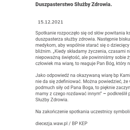
Duszpasterstwo Służby Zdrowia.
15.12.2021
Spotkanie rozpoczęło się od słów powitania 
duszpasterza służby zdrowia. Następnie bisk
medykom, aby wspólnie starać się o dziecięcy
bliźnim. „Kiedy składamy życzenia, czasami 
niepoważną świętość, ale powinniśmy sobie ży
człowiek ma wiarę, to reaguje Pan Bóg, który n
Jako odpowiedź na okazywaną wiarę bp Kamińsk
nie da się zdefiniować. Można powiedzieć, że w
podmuch siły od Pana Boga, to pięknie zaczyna
mamy z czego rozdawać innym”
–
podkreślił
Służby Zdrowia.
Na zakończenie spotkania uczestnicy symbolicz
diecezja.waw.pl / BP KEP