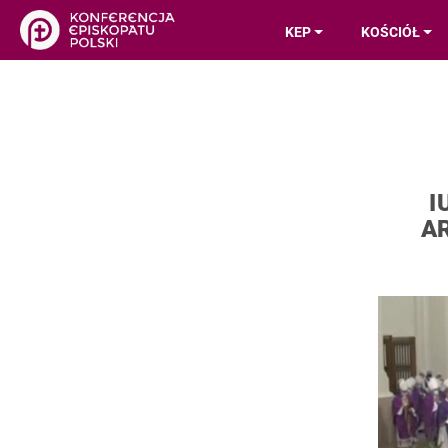
KEP
KOŚCIÓŁ
I
A