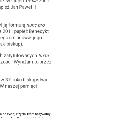
ie. W latach 1994–2001
pież Jan Paweł II
ył ją formułą
nunc pro
ia 2011 papież Benedykt
ego i mianował jego
ak-biskup).
ch zatytułowanych
Iuxta
czości. Wyrażam to przez
i w 37. roku biskupstwa -
 W naszej pamięci
cia do życia; z życia, które nazywamy