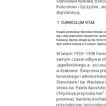
Stanisława Nowaka, trzec
Kościołowi i Ojczyźnie. Je
dojrzałością.
CURRICULUM VITAE
Ksiądz arcybiskup Stanisław Nowak uro
się u stóp eremickich klasztorów: ojc
Kalwarią. Bardzo drogie są dla mnie m
sam zdobył maturę w II Liceum Ogólnok
W latach 1953–1958 form
samym czasie odbywał stu
Jagiellońskiego, a - po u
w Krakowie. Święcenia pre
lwowskiego i administrator
Stanisława i św. Wacława 
słowa św. Pawła Apostoła:
Chrystusa przyciska nas” 
ponieważ bardziej kochałe
przyciska nas; przyciska