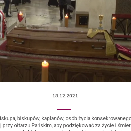
18.12.2021
biskupa, biskupów, kapłanów, osób życia konsekrowaneg
j przy ołtarzu Pańskim, aby podziękować za życie i śmier