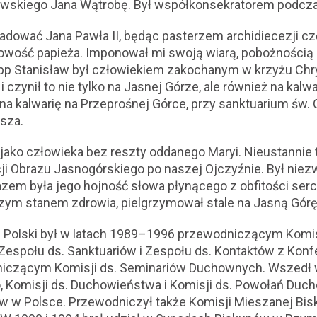
skiego Jana Wątrobę. Był współkonsekratorem podczas
adować Jana Pawła II, będąc pasterzem archidiecezji cz
wość papieża. Imponował mi swoją wiarą, pobożnością 
bp Stanisław był człowiekiem zakochanym w krzyżu Chr
 czynił to nie tylko na Jasnej Górze, ale również na kalwa
a kalwarię na Przeprośnej Górce, przy sanktuarium św. O
osza.
ako człowieka bez reszty oddanego Maryi. Nieustannie
i Obrazu Jasnogórskiego po naszej Ojczyźnie. Był niez
zem była jego hojność słowa płynącego z obfitości serc
zym stanem zdrowia, pielgrzymował stale na Jasną Górę
 Polski był w latach 1989–1996 przewodniczącym Komis
espołu ds. Sanktuariów i Zespołu ds. Kontaktów z Konf
niczącym Komisji ds. Seminariów Duchownych. Wszedł w
 Komisji ds. Duchowieństwa i Komisji ds. Powołań Duc
w w Polsce. Przewodniczył także Komisji Mieszanej Bi