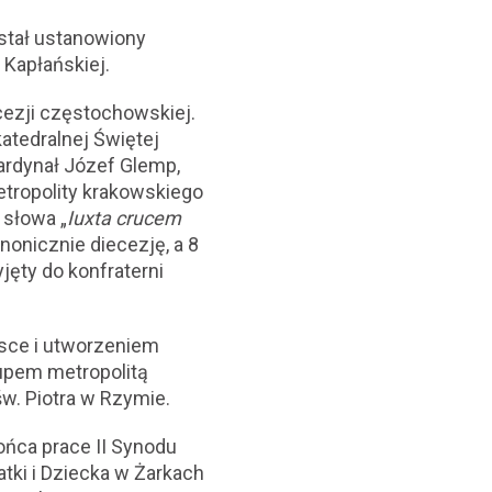
stał ustanowiony
 Kapłańskiej.
cezji częstochowskiej.
atedralnej Świętej
ardynał Józef Glemp,
etropolity krakowskiego
 słowa „
Iuxta crucem
kanonicznie diecezję, a 8
jęty do konfraterni
lsce i utworzeniem
kupem metropolitą
w. Piotra w Rzymie.
ńca prace II Synodu
ki i Dziecka w Żarkach