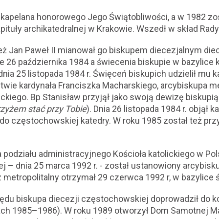
kapelana honorowego Jego Świątobliwości, a w 1982 zo
ituły archikatedralnej w Krakowie. Wszedł w skład Rady
eż Jan Paweł II mianował go biskupem diecezjalnym die
e 26 października 1984 a świecenia biskupie w bazylice k
ia 25 listopada 1984 r. Święceń biskupich udzielił mu k
twie kardynała Franciszka Macharskiego, arcybiskupa m
ickiego. Bp Stanisław przyjął jako swoją dewizę biskupią
zyżem stać przy Tobie
). Dnia 26 listopada 1984 r. objął 
do częstochowskiej katedry. W roku 1985 został też przy
 podziału administracyjnego Kościoła katolickiego w Po
j – dnia 25 marca 1992 r. - został ustanowiony arcybis
metropolitalny otrzymał 29 czerwca 1992 r, w bazylice ś
du biskupa diecezji częstochowskiej doprowadził do ko
ch 1985–1986). W roku 1989 otworzył Dom Samotnej Mat