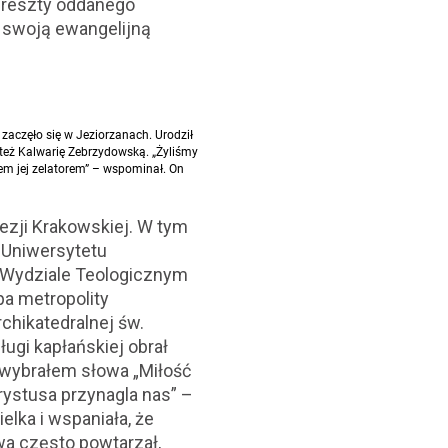
 reszty oddanego
s swoją ewangelijną
zaczęło się w Jeziorzanach. Urodził
 też Kalwarię Zebrzydowską. „Żyliśmy
em jej zelatorem” – wspominał. On
zji Krakowskiej. W tym
 Uniwersytetu
im Wydziale Teologicznym
pa metropolity
rchikatedralnej św.
ugi kapłańskiej obrał
 wybrałem słowa „Miłość
rystusa przynagla nas” –
lka i wspaniała, że
wa często powtarzał,