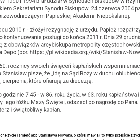
W 1990 i 1994 brał udział w Synodach Biskupów w Rzym
kiem Sekretariatu Synodu Biskupów. 24 czerwca 2004 pa
przewodniczącym Papieskiej Akademii Niepokalanej.
ipcu 2010 r. - złożył rezygnację z urzędu. Papież rozpatrz
 o kontynuowanie posługi do końca 2011 r. Dnia 29 grudn
cję z obowiązków arcybiskupa metropolity częstochowski
Depo (por. https: //pl.wikipedia.org./wiki/Stanisław-Now
i 60. rocznicy swoich święceń kapłańskich wspomnienia
p Stanisław pisze, że „idę na Sąd Boży w duchu oblubień
 cierpienia, które ofiaruję za diecezję.
o godzinie 7.45 - w 86. roku życia, w 63. roku kapłaństwa 
 jego łóżku Mszy Świętej, odszedł po nagrodę do Pana.
erz i świątobliwy kapłan.
wocne życie i śmierć abp Stanisława Nowaka, o której mawiał: to tylko przejście z ży