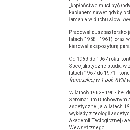
„kapłaństwo musi być rady
kapłanem nawet gdyby bolał
łamania w duchu słów:
ben
Pracował duszpastersko ja
latach 1958–1961), oraz 
kierował ekspozyturą para
Od 1963 do 1967 roku kon
Specjalistyczne studia w 
latach 1967 do 1971- końc
francuskiej w 1 poł. XVIII 
W latach 1963–1967 był 
Seminarium Duchownym Arc
ascetycznej, a w latach 
wykłady z teologii ascety
Akademii Teologicznej) a 
Wewnętrznego.