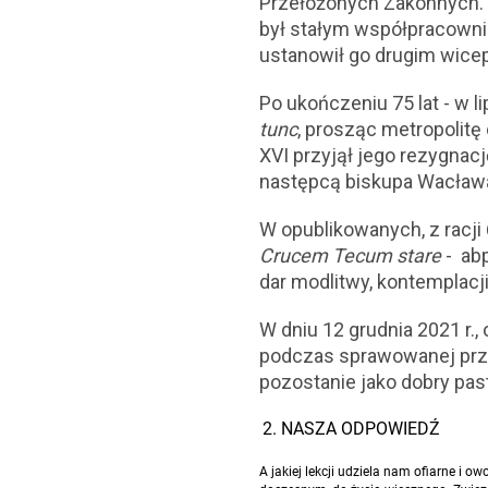
Przełożonych Zakonnych. 
był stałym współpracowni
ustanowił go drugim wice
Po ukończeniu 75 lat - w l
tunc
, prosząc metropolitę
XVI przyjął jego rezygna
następcą biskupa Wacława 
W opublikowanych, z racj
Crucem Tecum stare
- ab
dar modlitwy, kontemplacji,
W dniu 12 grudnia 2021 r., 
podczas sprawowanej przy
pozostanie jako dobry past
NASZA ODPOWIEDŹ
A jakiej lekcji udziela nam ofiarne i o