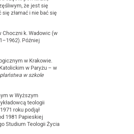
ęśliwym, że jest się
się złamać i nie bać się
 w Choczni k. Wadowic (w
1–1962). Później
logicznym w Krakowie.
 Katolickim w Paryżu – w
płaństwa w szkole
ownym w Wyższym
ykładowcą teologii
1971 roku podjął
od 1981 Papieskiej
go Studium Teologii Życia