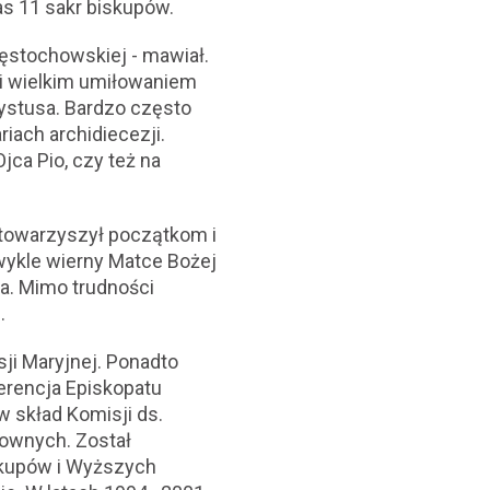
 11 sakr biskupów.
ęstochowskiej - mawiał.
i wielkim umiłowaniem
ystusa. Bardzo często
riach archidiecezji.
jca Pio, czy też na
 towarzyszył początkom i
wykle wierny Matce Bożej
a. Mimo trudności
.
ji Maryjnej. Ponadto
erencja Episkopatu
 skład Komisji ds.
hownych. Został
skupów i Wyższych