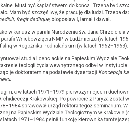
kalne. Musi być kapłaństwem do końca. Trzeba być szcz
o. Mam być szczęśliwy, że pracuję dla ludzi. Trzeba dać 
edixit, fregit deditque
, błogosławił, łamał i dawał.
ko wikariusz w parafii Narodzenia św. Jana Chrzciciela
w parafii Wniebowzięcia NMP w Ludźmierzu (w latach 196
fialną w Rogoźniku Podhalańskim (w latach 1962–1963).
tynuował studia licencjackie na Papieskim Wydziale Teo
zakresie teologii życia wewnętrznego odbył w Instytucie
ząc je doktoratem na podstawie dysertacji
Koncepcja ka
wieku
.
drugim, a w latach 1971–1979 pierwszym ojcem duch
hidiecezji Krakowskiej. Po powrocie z Paryża został w
1978–1984 sprawował urząd rektora tegoż seminarium. W 
cznej na Papieskim Wydziale Teologicznym w Krakowie (
w latach 1971–1984 pełnił funkcję kierownika tamtejsze