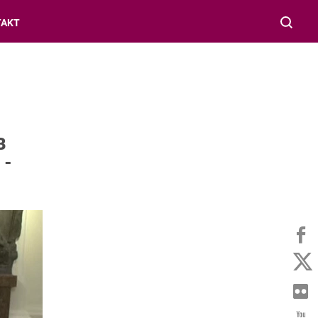
TAKT
B
 -