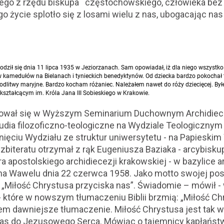
iego z rzędu biskupa częstochowskiego, człowieka bez
go życie splotło się z losami wielu z nas, ubogacając na
dził się dnia 11 lipca 1935 w Jeziorzanach. Sam opowiadał, iż dla niego wszystko 
ów kamedułów na Bielanach i tynieckich benedyktynów. Od dziecka bardzo pokochał
odlitwy maryjne. Bardzo kocham różaniec. Należałem nawet do róży dziecięcej. Był
ształcącym im. Króla Jana III Sobieskiego w Krakowie.
ował się w Wyższym Seminarium Duchownym Archidiece
dia filozoficzno-teologiczne na Wydziale Teologicznym
sunięciu Wydziału ze struktur uniwersytetu - na Papiesk
zbiteratu otrzymał z rąk Eugeniusza Baziaka - arcybisku
a apostolskiego archidiecezji krakowskiej - w bazylice a
na Wawelu dnia 22 czerwca 1958. Jako motto swojej posł
 „Miłość Chrystusa przyciska nas”. Świadomie – mówił -
- które w nowszym tłumaczeniu Biblii brzmią: „Miłość Ch
m dawniejsze tłumaczenie. Miłość Chrystusa jest tak wie
 nas do Jezusowego Serca. Mówiąc o tajemnicy kapłańst