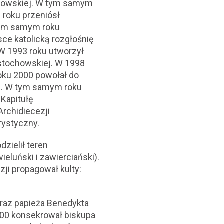
ochowskiej. W tym samym
 roku przeniósł
ym samym roku
ce katolicką rozgłośnię
 W 1993 roku utworzył
ęstochowskiej. W 1998
oku 2000 powołał do
ej. W tym samym roku
Kapitułę
rchidiecezji
rystyczny.
dzielił teren
eluński i zawierciański).
ji propagował kulty:
i raz papieża Benedykta
2000 konsekrował biskupa