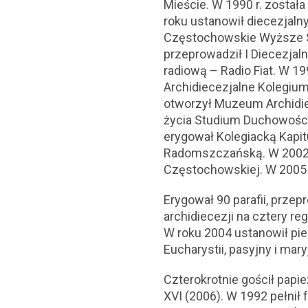
Mieście. W 1990 r. zosta
roku ustanowił diecezjaln
Częstochowskie Wyższe 
przeprowadził I Diecezjal
radiową – Radio Fiat. W 1
Archidiecezjalne Kolegium
otworzył Muzeum Archidie
życia Studium Duchowości 
erygował Kolegiacką Kapi
Radomszczańską. W 2002 r
Częstochowskiej. W 2005 r
Erygował 90 parafii, przep
archidiecezji na cztery r
W roku 2004 ustanowił pie
Eucharystii, pasyjny i mary
Czterokrotnie gościł papie
XVI (2006). W 1992 pełnił