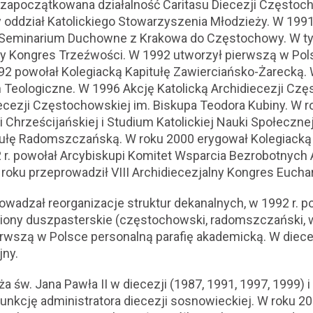
ła zapoczątkowana działalność Caritasu Diecezji Częst
y oddział Katolickiego Stowarzyszenia Młodzieży. W 1991
Seminarium Duchowne z Krakowa do Częstochowy. W t
ny Kongres Trzeźwości. W 1992 utworzył pierwszą w Pols
992 powołał Kolegiacką Kapitułę Zawierciańsko-Żarecką.
 Teologiczne. W 1996 Akcję Katolicką Archidiecezji Cz
cezji Częstochowskiej im. Biskupa Teodora Kubiny. W r
Chrześcijańskiej i Studium Katolickiej Nauki Społeczn
tułę Radomszczańską. W roku 2000 erygował Kolegiacką 
. powołał Arcybiskupi Komitet Wsparcia Bezrobotnych A
oku przeprowadził VIII Archidiecezjalny Kongres Eucha
rowadzał reorganizacje struktur dekanalnych, w 1992 r. po
egiony duszpasterskie (częstochowski, radomszczański, wi
rwszą w Polsce personalną parafię akademicką. W diecez
jny.
ża św. Jana Pawła II w diecezji (1987, 1991, 1997, 1999) 
 funkcję administratora diecezji sosnowieckiej. W roku 