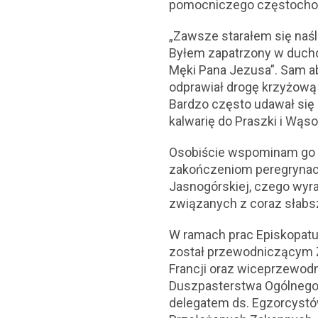
pomocniczego częstochow
„Zawsze starałem się naśl
Byłem zapatrzony w ducho
Męki Pana Jezusa”. Sam a
odprawiał drogę krzyżową i
Bardzo często udawał się n
kalwarię do Praszki i Wąs
Osobiście wspominam go j
zakończeniom peregrynacj
Jasnogórskiej, czego wyra
związanych z coraz słabs
W ramach prac Episkopatu
został przewodniczącym Z
Francji oraz wiceprzewod
Duszpasterstwa Ogólnego,
delegatem ds. Egzorcystó