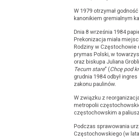
W 1979 otrzymał godność 
kanonikiem gremialnym kap
Dnia 8 września 1984 papi
Prekonizacja miała miejsc
Rodziny w Częstochowie dn
prymas Polski, w towarzys
oraz biskupa Juliana Grobl
Tecum stare
” (
Chcę pod kr
grudnia 1984 odbył ingres 
zakonu paulinów.
W związku z reorganizacja
metropolii częstochowskie
częstochowskim a paliusz 
Podczas sprawowania urzę
Częstochowskiego (w lata