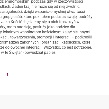
ródziemnomorskim, podczas gdy w rzeczywistości
ich. Żaden kraj nie może się od niej zwolnić,
szczególności, dzięki wspaniałomyślnej otwartości
 grupę osób, które poznałem podczas swojej podróży:
e! Jako Kościół będziemy się o nich troszczyć w
tóry, mam nadzieję, posłuży jako bodziec dla
iły lokalnym wspólnotom kościelnym zająć się innymi
okacji, towarzyszenia, promocji i integracji – podkreślił
zgromadzeń zakonnych i organizacji katolickich, które
ze do owocnej integracji. Wszystko, co jest potrzebne,
w te Święta" - powiedział papież.
1