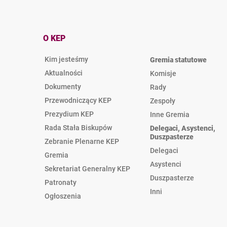
O KEP
Kim jesteśmy
Gremia statutowe
Aktualności
Komisje
Dokumenty
Rady
Przewodniczący KEP
Zespoły
Prezydium KEP
Inne Gremia
Rada Stała Biskupów
Delegaci, Asystenci,
Duszpasterze
Zebranie Plenarne KEP
Delegaci
Gremia
Asystenci
Sekretariat Generalny KEP
Duszpasterze
Patronaty
Inni
Ogłoszenia