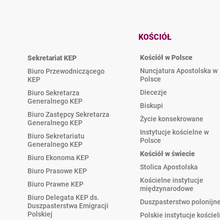
KOŚCIÓŁ
Kościół w Polsce
Sekretariat KEP
Nuncjatura Apostolska w
Biuro Przewodniczącego
Polsce
KEP
Diecezje
Biuro Sekretarza
Generalnego KEP
Biskupi
Biuro Zastępcy Sekretarza
Życie konsekrowane
Generalnego KEP
Instytucje kościelne w
Biuro Sekretariatu
Polsce
Generalnego KEP
Kościół w świecie
Biuro Ekonoma KEP
Stolica Apostolska
Biuro Prasowe KEP
Kościelne instytucje
Biuro Prawne KEP
międzynarodowe
Biuro Delegata KEP ds.
Duszpasterstwo polonijn
Duszpasterstwa Emigracji
Polskiej
Polskie instytucje koście