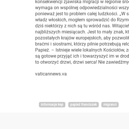
konsekwencji zjawiska migracji w regionie ś
wymaga on wspólnej odpowiedzialności wszystk
ponieważ jest to problem całej ludzkości. „W 
władz włoskich, mogłem sprowadzić do Rzymu
dziś niektórzy z nich są tu wśród nas. Witajci
najbliższych miesiącach. Jest to mały znak, k
pozostałych krajów europejskich, aby pozwol
braćmi i siostrami, którzy pilnie potrzebują rel
Papież. – Istnieje wiele lokalnych Kościołów, 
są gotowe przyjąć ich i towarzyszyć im w drod
to otworzyć drzwi, drzwi serca! Nie zawiedźmy 
vaticannews.va
informacje kep
papież franciszek
migranci