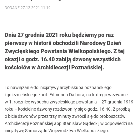
DODANE 27.12.2021 11:19
Dnia 27 grudnia 2021 roku będziemy po raz
pierwszy w historii obchodzili Narodowy Dzień
Zwycięskiego Powstania Wielkopolskiego. Z tej
okazji o godz. 16.40 zabiją dzwony wszystkich
kościołów w Archidiecezji Poznańskiej.
To nawiązanie do inicjatywy arcybiskupa poznańskiego
i gnieźnieńskiego kard. Edmunda Dalbora, na którego wezwanie
w 1. rocznicę wybuchu zwycięskiego powstania – 27 grudnia 1919
roku – kościelne dzwony rozdzwoniły się o godz. 16.40. Z prośbą
o bicie dzwonów przez trzy minuty zwrócił się do proboszczów
Archidiecezji Poznańskiej abp Stanisław Gądecki, w odpowiedzi na
inicjatywę Samorządu Województwa Wielkopolskiego.