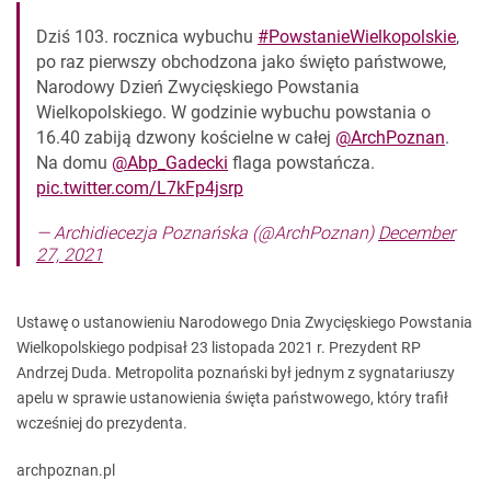
Dziś 103. rocznica wybuchu
#PowstanieWielkopolskie
,
po raz pierwszy obchodzona jako święto państwowe,
Narodowy Dzień Zwycięskiego Powstania
Wielkopolskiego. W godzinie wybuchu powstania o
16.40 zabiją dzwony kościelne w całej
@ArchPoznan
.
Na domu
@Abp_Gadecki
flaga powstańcza.
pic.twitter.com/L7kFp4jsrp
— Archidiecezja Poznańska (@ArchPoznan)
December
27, 2021
Ustawę o ustanowieniu Narodowego Dnia Zwycięskiego Powstania
Wielkopolskiego podpisał 23 listopada 2021 r. Prezydent RP
Andrzej Duda. Metropolita poznański był jednym z sygnatariuszy
apelu w sprawie ustanowienia święta państwowego, który trafił
wcześniej do prezydenta.
archpoznan.pl