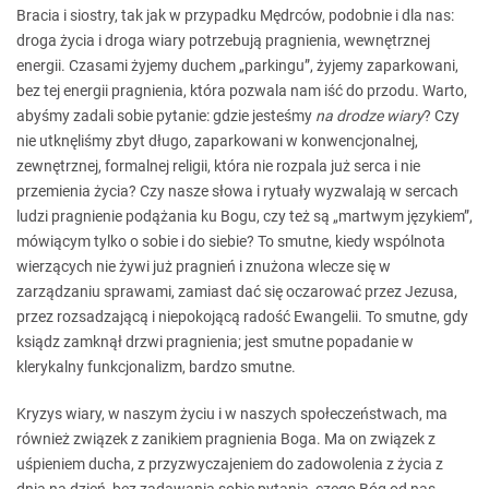
Bracia i siostry, tak jak w przypadku Mędrców, podobnie i dla nas:
droga życia i droga wiary potrzebują pragnienia, wewnętrznej
energii. Czasami żyjemy duchem „parkingu”, żyjemy zaparkowani,
bez tej energii pragnienia, która pozwala nam iść do przodu. Warto,
abyśmy zadali sobie pytanie: gdzie jesteśmy
na drodze wiary
? Czy
nie utknęliśmy zbyt długo, zaparkowani w konwencjonalnej,
zewnętrznej, formalnej religii, która nie rozpala już serca i nie
przemienia życia? Czy nasze słowa i rytuały wyzwalają w sercach
ludzi pragnienie podążania ku Bogu, czy też są „martwym językiem”,
mówiącym tylko o sobie i do siebie? To smutne, kiedy wspólnota
wierzących nie żywi już pragnień i znużona wlecze się w
zarządzaniu sprawami, zamiast dać się oczarować przez Jezusa,
przez rozsadzającą i niepokojącą radość Ewangelii. To smutne, gdy
ksiądz zamknął drzwi pragnienia; jest smutne popadanie w
klerykalny funkcjonalizm, bardzo smutne.
Kryzys wiary, w naszym życiu i w naszych społeczeństwach, ma
również związek z zanikiem pragnienia Boga. Ma on związek z
uśpieniem ducha, z przyzwyczajeniem do zadowolenia z życia z