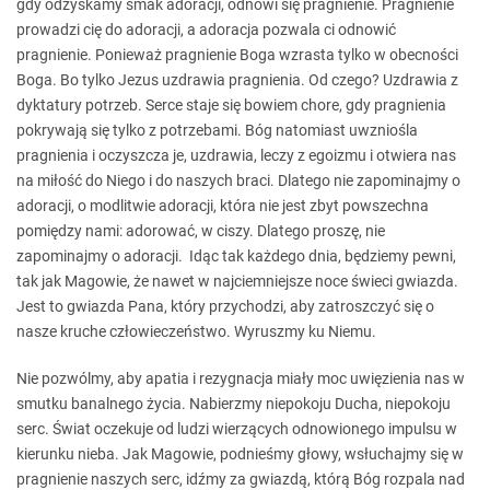
gdy odzyskamy smak adoracji, odnowi się pragnienie. Pragnienie
prowadzi cię do adoracji, a adoracja pozwala ci odnowić
pragnienie. Ponieważ pragnienie Boga wzrasta tylko w obecności
Boga. Bo tylko Jezus uzdrawia pragnienia. Od czego? Uzdrawia z
dyktatury potrzeb. Serce staje się bowiem chore, gdy pragnienia
pokrywają się tylko z potrzebami. Bóg natomiast uwzniośla
pragnienia i oczyszcza je, uzdrawia, leczy z egoizmu i otwiera nas
na miłość do Niego i do naszych braci. Dlatego nie zapominajmy o
adoracji, o modlitwie adoracji, która nie jest zbyt powszechna
pomiędzy nami: adorować, w ciszy. Dlatego proszę, nie
zapominajmy o adoracji.
Idąc tak każdego dnia, będziemy pewni,
tak jak Magowie, że nawet w najciemniejsze noce świeci gwiazda.
Jest to gwiazda Pana, który przychodzi, aby zatroszczyć się o
nasze kruche człowieczeństwo. Wyruszmy ku Niemu.
Nie pozwólmy, aby apatia i rezygnacja miały moc uwięzienia nas w
smutku banalnego życia. Nabierzmy niepokoju Ducha, niepokoju
serc. Świat oczekuje od ludzi wierzących odnowionego impulsu w
kierunku nieba. Jak Magowie, podnieśmy głowy, wsłuchajmy się w
pragnienie naszych serc, idźmy za gwiazdą, którą Bóg rozpala nad