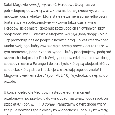
Dalej, Magowie
rzucają wyzwanie
Herodowi. Uczą nas, że
potrzebujemy odważnej wiary, która nie boi się rzucić wyzwania
mrocznej logice władzy i która staje się ziarnem sprawiedliwości i
braterstwa w społeczeństwie, w którym także dzisiaj wielu
Herodów sieje śmierć i dokonuje rzezi ubogich i niewinnych, przy
obojętności wielu.
Wreszcie Magowie
wracają
„inną drogą” (Mt 2,
12): prowokują nas do podjęcia nowych dróg. To jest kreatywność
Ducha Świętego, który zawsze czyni rzeczy nowe. Jest to także, w
tym momencie, jedno z zadań Synodu, który podejmujemy: podążać
razem, słuchając, aby Duch Święty podpowiedział nam nowe drogi,
sposoby niesienia Ewangelii do serc tych, którzy są obojętni, którzy
są daleko, którzy stracili nadzieję, ale szukają tego, co znaleźli
Magowie: „wielkiej radości” (por. Mt 2, 10). Wychodzić dalej, iść do
przodu.
U końca wędrówki Mędrców następuje jednak moment
przełomowy: po przybyciu do wielu „padli na twarz i oddali pokłon
Dzieciątku” (por. w. 11).
Adorują
. Pamiętajmy o tym: droga wiary
znajduje bodziec i spełnienie tylko w obecności Boga. Tylko wtedy,