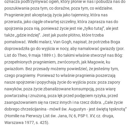
oznacza podtrzymywać ogień, który płonie w nas i pobudza nas do
poszukiwania poza tym, co doraźne, poza tym, co widzialne.
Pragnienie jest akceptacją życia jako tajemnicy, która nas
przerasta, jako ciągle otwartej szczeliny, która zaprasza nas do
spojrzenia poza nią, ponieważ życie jest nie „tylko tutaj”, ale jest
także „gdzie indziej”. Jest jak puste płótno, które trzeba
pomalować. Wielki malarz, Van Gogh, napisał, że potrzeba Boga
doprowadziła go do wyjścia w nocy, aby namalować gwiazdy (por.
List do Theo, 9 maja 1889 r.). Bo takimi właśnie stworzył nas Bóg:
przepełnionych pragnieniem, zwróconych, jak Magowie, ku
gwiazdom. Bez przesady możemy powiedzieć, że jesteśmy tym,
czego pragniemy. Ponieważ to właśnie pragnienia poszerzają
nasze spojrzenie i popychają życie do wyjścia poza: poza zapory
nawyków, poza życie zbanalizowane konsumpcją, poza wiarę
powtarzalną i znużoną, poza lęk przed podjęciem ryzyka, przed
zaangażowaniem się na rzecz innych i na rzecz dobra. „Całe życie
dobrego chrześcijanina - mówił św. Augustyn - jest świętą tęsknotą”
(Homilie na Pierwszy List św. Jana, IV, 6, PSP t. XV, cz. druga,
Warszawa 1977, s. 425).