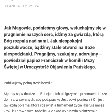
DODANE 06.01.2022 09:48
Jak Magowie, podnieśmy głowy, wsłuchajmy się w
pragnienie naszych serc, idźmy za gwiazdą, którą
Bóg rozpala nad nami. Jak niespokojni
poszukiwacze, bądźmy stale otwarci na Boże
niespodzianki. Pragnijmy, szukajmy, adorujmy –
powiedział papież Franciszek w homilii Mszy
Świętej w Uroczystość Objawienia Pańskiego.
Publikujemy pełną treść homilii:
Mędrcy są w drodze do Betlejem. Ich pielgrzymka przemawia także
do nas, wezwanych, aby podążać ku Jezusowi, ponieważ On jest
gwiazdą polarną, która rozświetla firmament życia i kieruje nasze
kroki ku prawdziwej radości. Ale skąd wyruszyła pielgrzymka