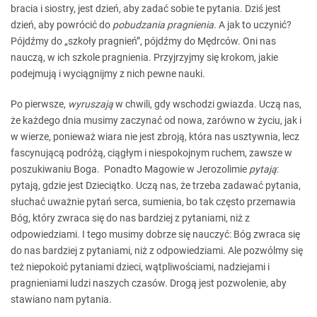
bracia i siostry, jest dzień, aby zadać sobie te pytania. Dziś jest
dzień, aby powrócić do
pobudzania pragnienia
. A jak to uczynić?
Pójdźmy do „szkoły pragnień”, pójdźmy do Mędrców. Oni nas
nauczą, w ich szkole pragnienia. Przyjrzyjmy się krokom, jakie
podejmują i wyciągnijmy z nich pewne nauki.
Po pierwsze,
wyruszają
w chwili, gdy wschodzi gwiazda. Uczą nas,
że każdego dnia musimy zaczynać od nowa, zarówno w życiu, jak i
w wierze, ponieważ wiara nie jest zbroją, która nas usztywnia, lecz
fascynującą podróżą, ciągłym i niespokojnym ruchem, zawsze w
poszukiwaniu Boga.
Ponadto Magowie w Jerozolimie
pytają
:
pytają, gdzie jest Dzieciątko. Uczą nas, że trzeba zadawać pytania,
słuchać uważnie pytań serca, sumienia, bo tak często przemawia
Bóg, który zwraca się do nas bardziej z pytaniami, niż z
odpowiedziami. I tego musimy dobrze się nauczyć: Bóg zwraca się
do nas bardziej z pytaniami, niż z odpowiedziami. Ale pozwólmy się
też niepokoić pytaniami dzieci, wątpliwościami, nadziejami i
pragnieniami ludzi naszych czasów. Drogą jest pozwolenie, aby
stawiano nam pytania.