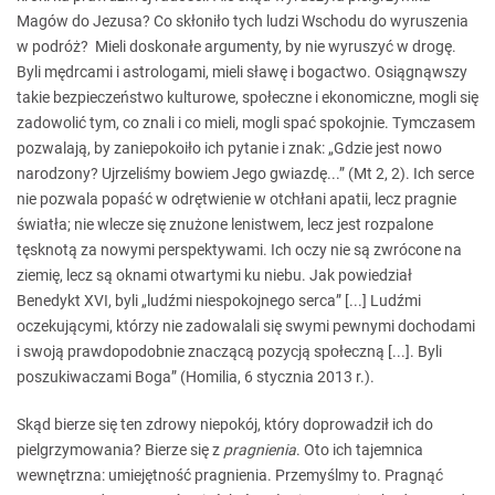
Magów do Jezusa? Co skłoniło tych ludzi Wschodu do wyruszenia
w podróż?
Mieli doskonałe argumenty, by nie wyruszyć w drogę.
Byli mędrcami i astrologami, mieli sławę i bogactwo. Osiągnąwszy
takie bezpieczeństwo kulturowe, społeczne i ekonomiczne, mogli się
zadowolić tym, co znali i co mieli, mogli spać spokojnie. Tymczasem
pozwalają, by zaniepokoiło ich pytanie i znak: „Gdzie jest nowo
narodzony? Ujrzeliśmy bowiem Jego gwiazdę...” (Mt 2, 2). Ich serce
nie pozwala popaść w odrętwienie w otchłani apatii, lecz pragnie
światła; nie wlecze się znużone lenistwem, lecz jest rozpalone
tęsknotą za nowymi perspektywami. Ich oczy nie są zwrócone na
ziemię, lecz są oknami otwartymi ku niebu. Jak powiedział
Benedykt XVI, byli „ludźmi niespokojnego serca” [...] Ludźmi
oczekującymi, którzy nie zadowalali się swymi pewnymi dochodami
i swoją prawdopodobnie znaczącą pozycją społeczną [...]. Byli
poszukiwaczami Boga” (Homilia, 6 stycznia 2013 r.).
Skąd bierze się ten zdrowy niepokój, który doprowadził ich do
pielgrzymowania? Bierze się z
pragnienia
. Oto ich tajemnica
wewnętrzna: umiejętność pragnienia. Przemyślmy to. Pragnąć