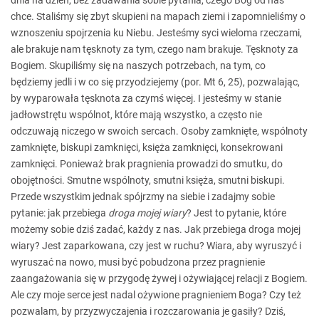
dnia na dzień, bez zadawania sobie pytania, czego Bóg od nas
chce. Staliśmy się zbyt skupieni na mapach ziemi i zapomnieliśmy o
wznoszeniu spojrzenia ku Niebu. Jesteśmy syci wieloma rzeczami,
ale brakuje nam tęsknoty za tym, czego nam brakuje. Tęsknoty za
Bogiem. Skupiliśmy się na naszych potrzebach, na tym, co
będziemy jedli i w co się przyodziejemy (por. Mt 6, 25), pozwalając,
by wyparowała tęsknota za czymś więcej. I jesteśmy w stanie
jadłowstrętu wspólnot, które mają wszystko, a często nie
odczuwają niczego w swoich sercach. Osoby zamknięte, wspólnoty
zamknięte, biskupi zamknięci, księża zamknięci, konsekrowani
zamknięci. Ponieważ brak pragnienia prowadzi do smutku, do
obojętności. Smutne wspólnoty, smutni księża, smutni biskupi.
Przede wszystkim jednak spójrzmy na siebie i zadajmy sobie
pytanie: jak przebiega
droga mojej wiary
? Jest to pytanie, które
możemy sobie dziś zadać, każdy z nas. Jak przebiega droga mojej
wiary? Jest zaparkowana, czy jest w ruchu? Wiara, aby wyruszyć i
wyruszać na nowo, musi być pobudzona przez pragnienie
zaangażowania się w przygodę żywej i ożywiającej relacji z Bogiem.
Ale czy moje serce jest nadal ożywione pragnieniem Boga? Czy też
pozwalam, by przyzwyczajenia i rozczarowania je gasiły? Dziś,