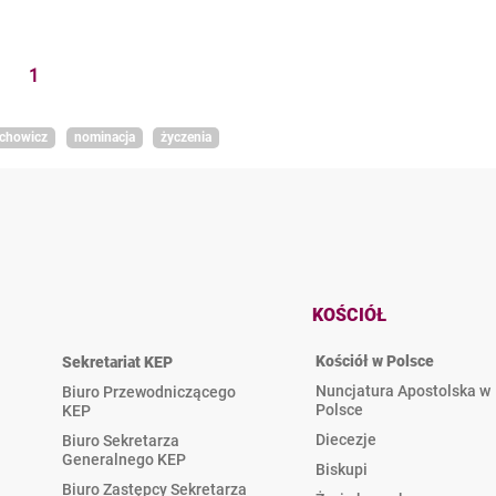
1
echowicz
nominacja
życzenia
KOŚCIÓŁ
Kościół w Polsce
Sekretariat KEP
Nuncjatura Apostolska w
Biuro Przewodniczącego
Polsce
KEP
Diecezje
Biuro Sekretarza
Generalnego KEP
Biskupi
Biuro Zastępcy Sekretarza