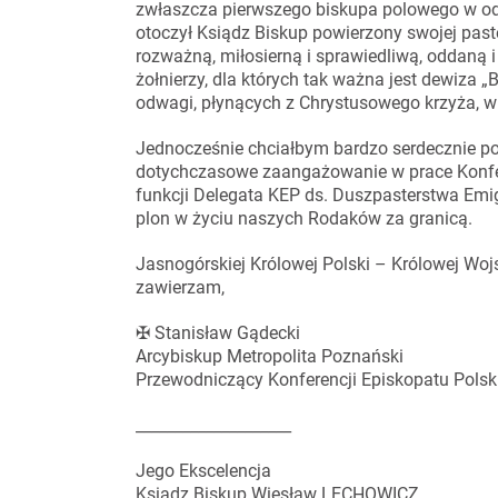
zwłaszcza pierwszego biskupa polowego w odr
otoczył Ksiądz Biskup powierzony swojej past
rozważną, miłosierną i sprawiedliwą, oddaną 
żołnierzy, dla których tak ważna jest dewiza „
odwagi, płynących z Chrystusowego krzyża, w
Jednocześnie chciałbym bardzo serdecznie po
dotychczasowe zaangażowanie w prace Konfere
funkcji Delegata KEP ds. Duszpasterstwa Emig
plon w życiu naszych Rodaków za granicą.
Jasnogórskiej Królowej Polski – Królowej Wojs
zawierzam,
✠ Stanisław Gądecki
Arcybiskup Metropolita Poznański
Przewodniczący Konferencji Episkopatu Polsk
____________________
Jego Ekscelencja
Ksiądz Biskup Wiesław LECHOWICZ