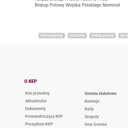
Biskup Polowy Wojska Polskiego Nominat
informacje kep
pozostałe
biskup polowy
bp l
O KEP
Kim jesteśmy
Gremia statutowe
Aktualności
Komisje
Dokumenty
Rady
Przewodniczący KEP
Zespoły
Prezydium KEP
Inne Gremia