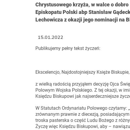
Chrystusowego krzyża, w walce o dobro 
Episkopatu Polski abp Stanisław Gądec
Lechowicza z okazji jego nominacji na 
15.01.2022
Publikujemy pełny tekst życzeń:
Ekscelencjo, Najdostojniejszy Księże Biskupie,
z wielką radością przyjąłem decyzję Ojca Św
Polowym Wojska Polskiego. Z tej okazji, w imi
Księdzu Biskupowi jak najserdeczniejsze życz
W Statutach Ordynariatu Polowego czytamy: „O
zrównanym prawnie z diecezją, posiadającym
troska pasterska o część Ludu Bożego z różn
Życzę więc Księdzu Biskupowi, aby – nawiązuj