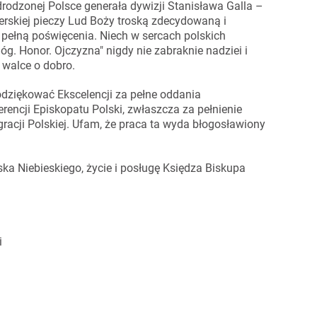
odzonej Polsce generała dywizji Stanisława Galla –
erskiej pieczy Lud Boży troską zdecydowaną i
i pełną poświęcenia. Niech w sercach polskich
Bóg. Honor. Ojczyzna" nigdy nie zabraknie nadziei i
 walce o dobro.
dziękować Ekscelencji za pełne oddania
ncji Episkopatu Polski, zwłaszcza za pełnienie
racji Polskiej. Ufam, że praca ta wyda błogosławiony
ka Niebieskiego, życie i posługę Księdza Biskupa
i