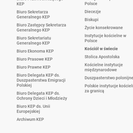
Polsce
KEP
Diecezje
Biuro Sekretarza
Generalnego KEP
Biskupi
Biuro Zastępcy Sekretarza
Życie konsekrowane
Generalnego KEP
Instytucje kościelne w
Biuro Sekretariatu
Polsce
Generalnego KEP
Kościół w świecie
Biuro Ekonoma KEP
Stolica Apostolska
Biuro Prasowe KEP
Kościelne instytucje
Biuro Prawne KEP
międzynarodowe
Biuro Delegata KEP ds.
Duszpasterstwo polonijn
Duszpasterstwa Emigracji
Polskiej
Polskie instytucje koście
za granicą
Biuro Delegata KEP ds.
Ochrony Dzieci i Młodzieży
Biuro KEP ds. Unii
Europejskiej
Archiwum KEP