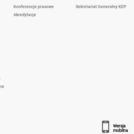
Konferencje prasowe
Sekretariat Generalny KEP
Akredytacje
e
lne
wersja
mobilna