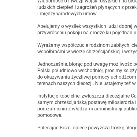
Wiadomość o inwazji wojsk rosyjskich na Ukr
ludzkich cierpień i zagrożeń płynących z pr
i międzynarodowych umów.
Apelujemy o wysiłek wszystkich ludzi dobrej 
przywróceniu pokoju na drodze ku pojednani
Wyrażamy współczucie rodzinom zabitych, cier
współbraćmi w wierze chrześcijańskiej i wszys
Jednocześnie, biorąc pod uwagę możliwość poj
Polski południowo-wschodniej, prosimy księż
do okazywania życzliwej pomocy uchodźcom z
terenach naszych diecezji. Nie ustajemy też w 
Instytucje kościelne, zwłaszcza diecezjalne C
samym chrześcijańską postawę miłosierdzia i b
porozumieniu z władzami administracji public
pomocowe.
Polecając Bożej opiece powyższą troskę błog