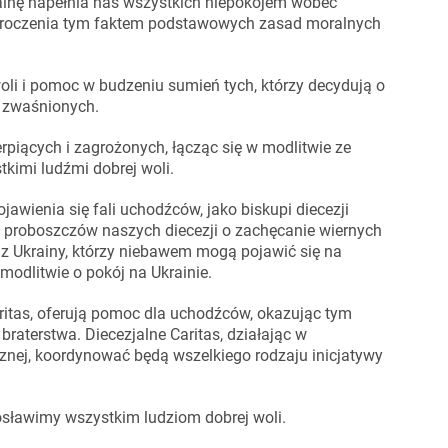
ainę napełnia nas wszystkich niepokojem wobec
zekroczenia tym faktem podstawowych zasad moralnych
woli i pomoc w budzeniu sumień tych, którzy decydują o
u zwaśnionych.
piących i zagrożonych, łącząc się w modlitwie ze
tkimi ludźmi dobrej woli.
awienia się fali uchodźców, jako biskupi diecezji
y proboszczów naszych diecezji o zachęcanie wiernych
 Ukrainy, którzy niebawem mogą pojawić się na
modlitwie o pokój na Ukrainie.
aritas, oferują pomoc dla uchodźców, okazując tym
raterstwa. Diecezjalne Caritas, działając w
znej, koordynować będą wszelkiego rodzaju inicjatywy
osławimy wszystkim ludziom dobrej woli.