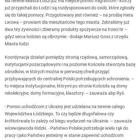
Na terenie Miasta Łodzi już ma miejsce pomoc migrantom - którzy
już przyjechali do Łodzi i są rozdysponowani do osób, które zgłosiły
się do takiej pomocy. Przygotowany jest również – na prośbę mera
Lwowa – prowiant dla mieszkańców tego miasta. Zebraliśmy już
dwa tiry żywności i zbieramy produkty spożywcze na trzeci tir –
gdyż serca łodzian są olbrzymie.- dodaje Mariusz Goss z Urzędu
Miasta łodzi.
Koordynacja działań pomiędzy stronią rządową, samorządową,
instytucjami pozarządowymi i na poziomie Kościoła stworzyła bazę
ośrodków, w których można w pierwszej chwili przyjąć
przybywających do centralnej Polski potrzebujących schronienia. –
to miejsca instytucjonalne, którymi po stronie Kościoła są domy
rekolekcyjne, domy formacyjne, klasztory. – zauważa abp Ryś.
- Pomoc uchodźcom z Ukrainy jest udzielana na terenie całego
Województwa Łódzkiego. To czy będzie długofalowa czy
krótkotrwała to zależy od biegu wydarzeń na Ukrainie. – zauważa
wicewojewoda łódzki. - Państwo Polskie potrzebuje wielu rąk do
pracy i jako Państwo jesteśmy w stanie zapewnić uchodźcom