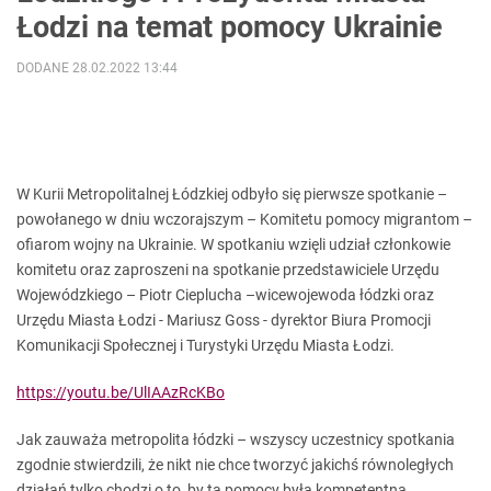
Łodzi na temat pomocy Ukrainie
DODANE 28.02.2022 13:44
W Kurii Metropolitalnej Łódzkiej odbyło się pierwsze spotkanie –
powołanego w dniu wczorajszym – Komitetu pomocy migrantom –
ofiarom wojny na Ukrainie. W spotkaniu wzięli udział członkowie
komitetu oraz zaproszeni na spotkanie przedstawiciele Urzędu
Wojewódzkiego – Piotr Cieplucha –wicewojewoda łódzki oraz
Urzędu Miasta Łodzi - Mariusz Goss - dyrektor Biura Promocji
Komunikacji Społecznej i Turystyki Urzędu Miasta Łodzi.
https://youtu.be/UlIAAzRcKBo
Jak zauważa metropolita łódzki – wszyscy uczestnicy spotkania
zgodnie stwierdzili, że nikt nie chce tworzyć jakichś równoległych
działań tylko chodzi o to, by ta pomocy była kompetentna,