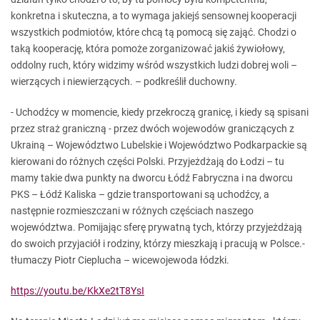
konkretna i skuteczna, a to wymaga jakiejś sensownej kooperacji
wszystkich podmiotów, które chcą tą pomocą się zająć. Chodzi o
taką kooperację, która pomoże zorganizować jakiś żywiołowy,
oddolny ruch, który widzimy wśród wszystkich ludzi dobrej woli –
wierzących i niewierzących. – podkreślił duchowny.
- Uchodźcy w momencie, kiedy przekroczą granicę, i kiedy są spisani
przez straż graniczną - przez dwóch wojewodów graniczących z
Ukrainą – Województwo Lubelskie i Województwo Podkarpackie są
kierowani do różnych części Polski. Przyjeżdżają do Łodzi – tu
mamy takie dwa punkty na dworcu Łódź Fabryczna i na dworcu
PKS – Łódź Kaliska – gdzie transportowani są uchodźcy, a
następnie rozmieszczani w różnych częściach naszego
województwa. Pomijając sferę prywatną tych, którzy przyjeżdżają
do swoich przyjaciół i rodziny, którzy mieszkają i pracują w Polsce.-
tłumaczy Piotr Cieplucha – wicewojewoda łódzki.
https://youtu.be/KkXe2tT8YsI