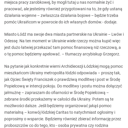
miejsca pracy zarobkowej, by mogli tutaj u nas normalnie żyć i
pracować, ale jesteśmy również przygotowani na to, że gdy ustaną
działania wojenne – zwłaszcza działania bojowe – będzie trzeba
pomóc Ukraińcom w powrocie do ich własnych domów.- dodaje.
Miasto Łódź ma swoje dwa miasta partnerskie na Ukrainie – Lwów i
Odessę. Na ten moment w Ukrainie wiele rzeczy można kupić więc
jest dużo łatwiej przekazać tam pomoc finansową niż rzeczową, a
o tę pomoc będziemy apelować. – tłumaczy arcybiskup Grzegorz.
Na pytanie jak konkretnie wierni Archidiecezji Łódzkiej mogą pomoc
mieszkańcom Ukrainy metropolita łódzki odpowiada – proszę tak,
jak Ojciec Święty Franciszek o prawdziwą modlitwę i post w Środę
Popielcową w intencji pokoju. Do modlitwy i postu można dołączyć
jałmużnę – zapraszam do ofiarności w Środę Popielcową –
zebrane środki przekażemy w całości dla Ukrainy. Potem są te
możliwości dalsze. Jeśli będziemy organizować jakąś pomoc
materialną – konwój łódzkiej Caritas to natychmiast ogłosimy i
poprosimy o wsparcie. Będziemy również zbierać informację przez
proboszczów co do tego, kto - osoba prywatna czy rodzina