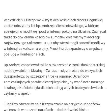
W niedzielę 27 lutego we wszystkich kościołach diecezji legnickiej
został odczytany list bp. Andrzeja Siemieniewskiego, w którym
apeluje on o modlitwę i post w intencji pokoju na Ukrainie. Zachęcał
także do otwierania kościołów i umożliwienia wiernym adoracji
Najświętszego Sakramentu, tak aby wierni mogli zanosić modlitwy
w intencji zakończenia wojny. Prosił też duszpasterzy o częstszą
posługę w konfesjonałach.
Bp Andrzej zaapelował także o rozszerzenie troski duszpasterskiej
nad obywatelami Ukrainy. - Zwracam się z prośbą do wszystkich
duszpasterzy, by szczególną troską ogarnąć Ukraińców
zamieszkujących parafie diecezji legnickiej, by wspólnota naszego
lokalnego Kościoła była dla nich ostoją w tych trudnych chwilach –
czytamy w apelu.
- Bądźmy otwarci w najbliższym czasie na przyjęcie uchodźców
wojennych w naszych parafiach – dodał również biskup