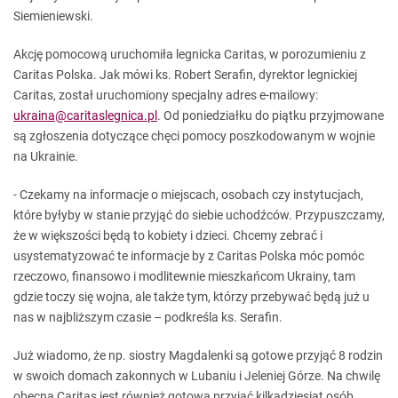
Siemieniewski.
Akcję pomocową uruchomiła legnicka Caritas, w porozumieniu z
Caritas Polska. Jak mówi ks. Robert Serafin, dyrektor legnickiej
Caritas, został uruchomiony specjalny adres e-mailowy:
ukraina@caritaslegnica.pl
. Od poniedziałku do piątku przyjmowane
są zgłoszenia dotyczące chęci pomocy poszkodowanym w wojnie
na Ukrainie.
- Czekamy na informacje o miejscach, osobach czy instytucjach,
które byłyby w stanie przyjąć do siebie uchodźców. Przypuszczamy,
że w większości będą to kobiety i dzieci. Chcemy zebrać i
usystematyzować te informacje by z Caritas Polska móc pomóc
rzeczowo, finansowo i modlitewnie mieszkańcom Ukrainy, tam
gdzie toczy się wojna, ale także tym, którzy przebywać będą już u
nas w najbliższym czasie – podkreśla ks. Serafin.
Już wiadomo, że np. siostry Magdalenki są gotowe przyjąć 8 rodzin
w swoich domach zakonnych w Lubaniu i Jeleniej Górze. Na chwilę
obecną Caritas jest również gotowa przyjąć kilkadziesiąt osób.