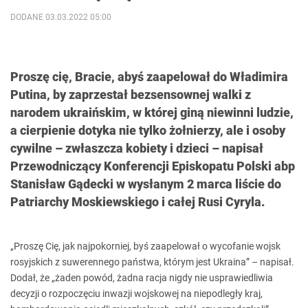
DODANE 03.03.2022 05:00
Proszę cię, Bracie, abyś zaapelował do Władimira
Putina, by zaprzestał bezsensownej walki z
narodem ukraińskim, w której giną niewinni ludzie,
a cierpienie dotyka nie tylko żołnierzy, ale i osoby
cywilne – zwłaszcza kobiety i dzieci – napisał
Przewodniczący Konferencji Episkopatu Polski abp
Stanisław Gądecki w wysłanym 2 marca liście do
Patriarchy Moskiewskiego i całej Rusi Cyryla.
„Proszę Cię, jak najpokorniej, byś zaapelował o wycofanie wojsk
rosyjskich z suwerennego państwa, którym jest Ukraina” – napisał.
Dodał, że „żaden powód, żadna racja nigdy nie usprawiedliwia
decyzji o rozpoczęciu inwazji wojskowej na niepodległy kraj,