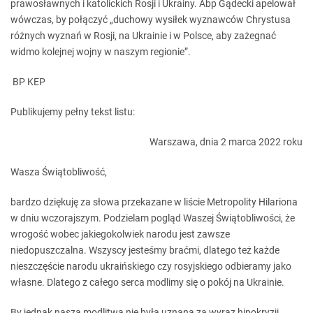
prawosławnych i katolickich Rosji i Ukrainy. Abp Gądecki apelował
wówczas, by połączyć „duchowy wysiłek wyznawców Chrystusa
różnych wyznań w Rosji, na Ukrainie i w Polsce, aby zażegnać
widmo kolejnej wojny w naszym regionie”.
BP KEP
Publikujemy pełny tekst listu:
Warszawa, dnia 2 marca 2022 roku
Wasza Świątobliwość,
bardzo dziękuję za słowa przekazane w liście Metropolity Hilariona
w dniu wczorajszym. Podzielam pogląd Waszej Świątobliwości, że
wrogość wobec jakiegokolwiek narodu jest zawsze
niedopuszczalna. Wszyscy jesteśmy braćmi, dlatego też każde
nieszczęście narodu ukraińskiego czy rosyjskiego odbieramy jako
własne. Dlatego z całego serca modlimy się o pokój na Ukrainie.
By jednak nasza modlitwa nie była uznana za wyraz hipokryzji,