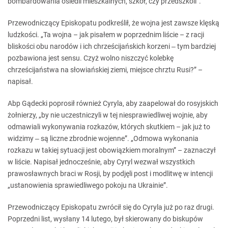
bombardowania osiedli mieszkalnych, szkół, czy przedszkoli”.
Przewodniczący Episkopatu podkreślił, że wojna jest zawsze klęską
ludzkości. „Ta wojna – jak pisałem w poprzednim liście – z racji
bliskości obu narodów i ich chrześcijańskich korzeni ‒ tym bardziej
pozbawiona jest sensu. Czyż wolno niszczyć kolebkę
chrześcijaństwa na słowiańskiej ziemi, miejsce chrztu Rusi?” –
napisał.
Abp Gądecki poprosił również Cyryla, aby zaapelował do rosyjskich
żołnierzy, „by nie uczestniczyli w tej niesprawiedliwej wojnie, aby
odmawiali wykonywania rozkazów, których skutkiem – jak już to
widzimy ‒ są liczne zbrodnie wojenne”. „Odmowa wykonania
rozkazu w takiej sytuacji jest obowiązkiem moralnym” – zaznaczył
w liście. Napisał jednocześnie, aby Cyryl wezwał wszystkich
prawosławnych braci w Rosji, by podjęli post i modlitwę w intencji
„ustanowienia sprawiedliwego pokoju na Ukrainie”.
Przewodniczący Episkopatu zwrócił się do Cyryla już po raz drugi.
Poprzedni list, wysłany 14 lutego, był skierowany do biskupów