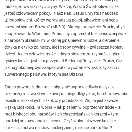
muszą jej towarzyszyć czyny. Wierzę, Wasza Świątobliwość, że
jesteś człowiekiem pokoju. Nasz Pan, Jezus Chrystus nauczał:
„Błogosławieni, którzy wprowadzają pokój, albowiem oni będą
nazwani synami Bożymi” (Mt 5,9). Dlatego proszę cię, Bracie, abyś
zaapelował do Władimira Putina, by zaprzestał bezsensownej walki
z narodem ukraińskim, w której giną niewinni ludzie, a cierpienie
dotyka nie tylko żołnierzy, ale i osoby cywilne – zwłaszcza kobiety i
dzieci. Jeden człowiek może jednym słowem zatrzymać cierpienia
tysięcy ludzi – jest nim prezydent Federacji Rosyjskiej. Proszę Cię,
jak najpokorniej, byś zaapelował o wycofanie wojsk rosyjskich z
suwerennego państwa, którym jest Ukraina.
Żaden powód, żadna racja nigdy nie usprawiedliwia decyzji o
rozpoczęciu inwazji wojskowej na niepodległy kraj, bombardowania
osiedli mieszkalnych, szkół, czy przedszkoli. Wojna jest zawsze
klęską ludzkości. Ta wojna – jak pisałem w poprzednim liście – z
racji bliskości obu narodów i ich chrześcijańskich korzeni ‒ tym
bardziej pozbawiona jest sensu. Czyż wolno niszczyć kolebkę
chrześcijaństwa na słowiańskiej ziemi, miejsce chrztu Rusi?