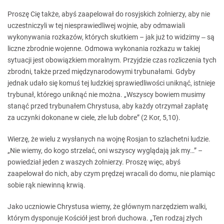
Proszę Cię także, abyś zaapelował do rosyjskich żołnierzy, aby nie
uczestniczyli w tej niesprawiedliwej wojnie, aby odmawiali
wykonywania rozkazów, których skutkiem – jak już to widzimy ‒ są
liczne zbrodnie wojenne. Odmowa wykonania rozkazu w takiej
sytuacji jest obowiązkiem moralnym. Przyjdzie czas rozliczenia tych
zbrodni, także przed międzynarodowymi trybunałami. Gdyby
jednak udało się komuś tej ludzkiej sprawiedliwości uniknąć, istnieje
trybunał, którego uniknąć nie można. „Wszyscy bowiem musimy
stanąć przed trybunałem Chrystusa, aby każdy otrzymał zapłatę
za uczynki dokonane w ciele, złe lub dobre” (2 Kor, 5,10).
Wierzę, że wielu z wysłanych na wojnę Rosjan to szlachetni ludzie.
„Nie wiemy, do kogo strzelać, oni wszyscy wyglądają jak my…” –
powiedział jeden z waszych żołnierzy. Proszę więc, abyś
zaapelował do nich, aby czym prędzej wracali do domu, nie plamiąc
sobie rąk niewinną krwią.
Jako uczniowie Chrystusa wiemy, że głównym narzędziem walki,
którym dysponuje Kościół jest broń duchowa. „Ten rodzaj złych