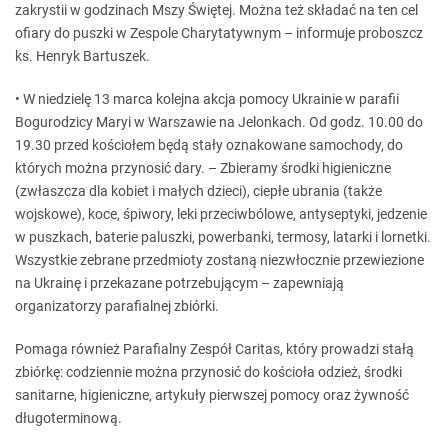
zakrystii w godzinach Mszy Świętej. Można też składać na ten cel
ofiary do puszki w Zespole Charytatywnym – informuje proboszcz
ks. Henryk Bartuszek.
• W niedzielę 13 marca kolejna akcja pomocy Ukrainie w parafii
Bogurodzicy Maryi w Warszawie na Jelonkach. Od godz. 10.00 do
19.30 przed kościołem będą stały oznakowane samochody, do
których można przynosić dary. – Zbieramy środki higieniczne
(zwłaszcza dla kobiet i małych dzieci), ciepłe ubrania (także
wojskowe), koce, śpiwory, leki przeciwbólowe, antyseptyki, jedzenie
w puszkach, baterie paluszki, powerbanki, termosy, latarki i lornetki.
Wszystkie zebrane przedmioty zostaną niezwłocznie przewiezione
na Ukrainę i przekazane potrzebującym – zapewniają
organizatorzy parafialnej zbiórki.
Pomaga również Parafialny Zespół Caritas, który prowadzi stałą
zbiórkę: codziennie można przynosić do kościoła odzież, środki
sanitarne, higieniczne, artykuły pierwszej pomocy oraz żywność
długoterminową.