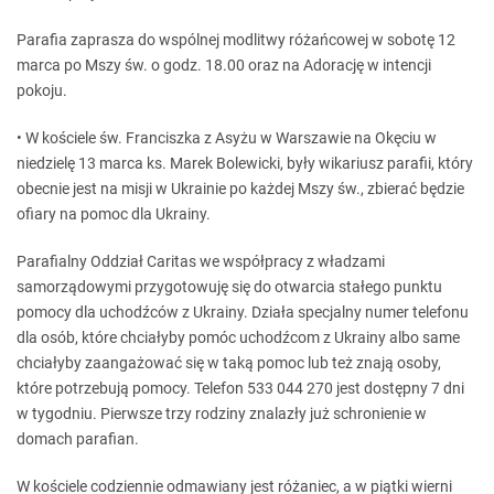
Parafia zaprasza do wspólnej modlitwy różańcowej w sobotę 12
marca po Mszy św. o godz. 18.00 oraz na Adorację w intencji
pokoju.
• W kościele św. Franciszka z Asyżu w Warszawie na Okęciu w
niedzielę 13 marca ks. Marek Bolewicki, były wikariusz parafii, który
obecnie jest na misji w Ukrainie po każdej Mszy św., zbierać będzie
ofiary na pomoc dla Ukrainy.
Parafialny Oddział Caritas we współpracy z władzami
samorządowymi przygotowuję się do otwarcia stałego punktu
pomocy dla uchodźców z Ukrainy. Działa specjalny numer telefonu
dla osób, które chciałyby pomóc uchodźcom z Ukrainy albo same
chciałyby zaangażować się w taką pomoc lub też znają osoby,
które potrzebują pomocy. Telefon 533 044 270 jest dostępny 7 dni
w tygodniu. Pierwsze trzy rodziny znalazły już schronienie w
domach parafian.
W kościele codziennie odmawiany jest różaniec, a w piątki wierni