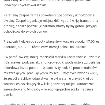
Ignacego Loyoli w Warszawie.
Parafialny zespół Caritas powołał grupę pomocy uchodźcom z
Ukrainy. Zespół organizuje kolejną zbiórkę darów i jej transport na
granicę, a także poszukuje parafian, którzy byliby gotowi przyjąć
uchodźców do swoich domów.
Przez cały tydzień do soboty włącznie w kościele o godz. 17.00 jest
adoracja, a o 17.30 różaniec w intencji pokoju na Ukrainie.
• W parafii Świętej Bożej Rodzicielki Maryi w Konstancinie-Jeziornie
(Klarysewie) podczas akcji honorowego krwiodawstwa zgłosiła się
rekordowa liczba ponad 110 osób. W tym ok.60 proc. Ukraińców
mieszkających i pracujących w Polsce. – Chętnych było tak wielu,
że zespół stacji krwiodawstwa nie był w stanie przyjąć krwi od
wszystkich oczekujących w kilkugodzinnej kolejce. Ostatecznie
zarejestrowano 64 osoby – relacjonuje proboszcz ks. Tadeusz
Jamka.
Ponadto od 27 lutego do 3 marca przeprowadzono zbiórkę