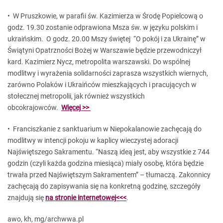
• W Pruszkowie, w parafii św. Kazimierza w Środę Popielcową o
godz. 19.30 zostanie odprawiona Msza św. w języku polskim i
ukraińskim. O godz. 20.00 Mszy świętej “O pokój i za Ukrainę” w
Świątyni Opatrzności Bożej w Warszawie będzie przewodniczył
kard. Kazimierz Nycz, metropolita warszawski. Do wspólnej
modlitwy i wyrażenia solidarności zaprasza wszystkich wiernych,
zarówno Polaków i Ukraińców mieszkających i pracujących w
stołecznej metropolii, jak również wszystkich
obcokrajowców.
Więcej >>
• Franciszkanie z sanktuarium w Niepokalanowie zachęcają do
modlitwy w intencji pokoju w kaplicy wieczystej adoracji
Najświętszego Sakramentu. “Naszą ideą jest, aby wszystkie z 744
godzin (czyli każda godzina miesiąca) miały osobę, która będzie
trwała przed Najświętszym Sakramentem” – tłumaczą. Zakonnicy
zachęcają do zapisywania się na konkretną godzinę, szczegóły
znajdują się
na stronie internetowej<<<
.
awo, kh, mg/archwwa.pl