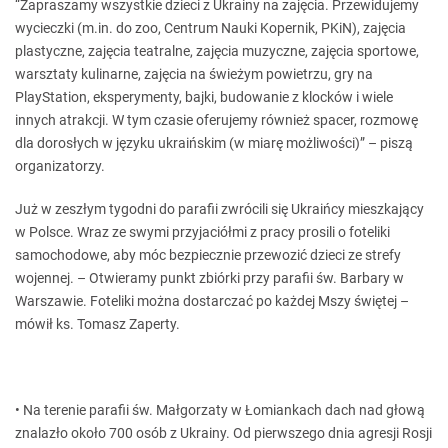
“Zapraszamy wszystkie dzieci z Ukrainy na zajęcia. Przewidujemy
wycieczki (m.in. do zoo, Centrum Nauki Kopernik, PKiN), zajęcia
plastyczne, zajęcia teatralne, zajęcia muzyczne, zajęcia sportowe,
warsztaty kulinarne, zajęcia na świeżym powietrzu, gry na
PlayStation, eksperymenty, bajki, budowanie z klocków i wiele
innych atrakcji. W tym czasie oferujemy również spacer, rozmowę
dla dorosłych w języku ukraińskim (w miarę możliwości)” – piszą
organizatorzy.
Już w zeszłym tygodni do parafii zwrócili się Ukraińcy mieszkający
w Polsce. Wraz ze swymi przyjaciółmi z pracy prosili o foteliki
samochodowe, aby móc bezpiecznie przewozić dzieci ze strefy
wojennej. – Otwieramy punkt zbiórki przy parafii św. Barbary w
Warszawie. Foteliki można dostarczać po każdej Mszy świętej –
mówił ks. Tomasz Zaperty.
• Na terenie parafii św. Małgorzaty w Łomiankach dach nad głową
znalazło około 700 osób z Ukrainy. Od pierwszego dnia agresji Rosji