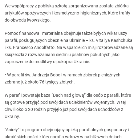
We współpracy z pobliską szkołą zorganizowana została zbiórka
artykułów spożywczych i kosmetyczno-higienicznych, które trafiły
do obwodu lwowskiego.
Pomoc finansowa i materialna obejmuje także byłych wikariuszy
parafii, posługujących obecnie na Ukrainie – ks. Vitaliya Kashchuka
i ks. Francesco Andolfatto. Na wsparcie ich misji rozprowadzane są
książeczki z rozważaniami siedmiu psalmów pokutnych jako
zaproszenie do modlitwy o pokój na Ukrainie.
• W parafii św. Andrzeja Boboli w ramach zbiórek pieniężnych
zebrano już około 76 tysięcy złotych.
W parafii powstaje baza “Dach nad głową” dla osób z parafii, które
są gotowe przyjąć pod swój dach uciekinierów wojennych. W tej
chwili około 20 rodzin przyjęło już pod swój dach uchodźców z
Ukrainy.
“Anioły” to program obejmujący opieką parafialnych gospodarzy i
ukraińskich gości, który parafia wdroży w najbliższych dniach.