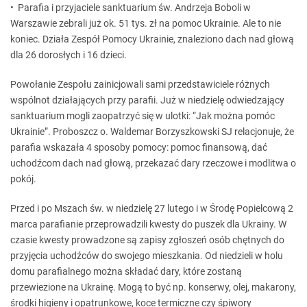
• Parafia i przyjaciele sanktuarium św. Andrzeja Boboli w
Warszawie zebrali już ok. 51 tys. zł na pomoc Ukrainie. Ale to nie
koniec. Działa Zespół Pomocy Ukrainie, znaleziono dach nad głową
dla 26 dorosłych i 16 dzieci.
Powołanie Zespołu zainicjowali sami przedstawiciele różnych
wspólnot działających przy parafii. Już w niedzielę odwiedzający
sanktuarium mogli zaopatrzyć się w ulotki: “Jak można pomóc
Ukrainie”. Proboszcz o. Waldemar Borzyszkowski SJ relacjonuje, że
parafia wskazała 4 sposoby pomocy: pomoc finansową, dać
uchodźcom dach nad głową, przekazać dary rzeczowe i modlitwa o
pokój.
Przed i po Mszach św. w niedzielę 27 lutego i w Środę Popielcową 2
marca parafianie przeprowadzili kwesty do puszek dla Ukrainy. W
czasie kwesty prowadzone są zapisy zgłoszeń osób chętnych do
przyjęcia uchodźców do swojego mieszkania. Od niedzieli w holu
domu parafialnego można składać dary, które zostaną
przewiezione na Ukrainę. Mogą to być np. konserwy, olej, makarony,
środki higieny i opatrunkowe, koce termiczne czy śpiwory