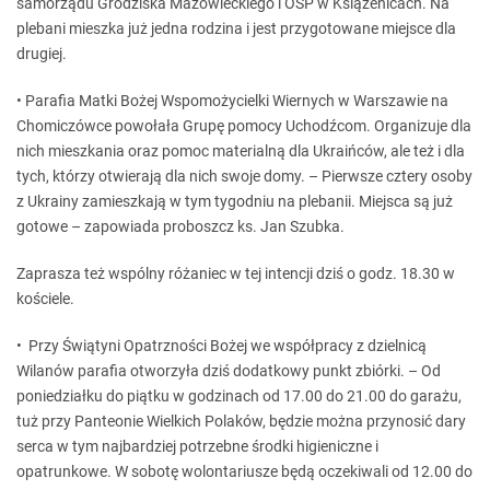
samorządu Grodziska Mazowieckiego i OSP w Książenicach. Na
plebani mieszka już jedna rodzina i jest przygotowane miejsce dla
drugiej.
• Parafia Matki Bożej Wspomożycielki Wiernych w Warszawie na
Chomiczówce powołała Grupę pomocy Uchodźcom. Organizuje dla
nich mieszkania oraz pomoc materialną dla Ukraińców, ale też i dla
tych, którzy otwierają dla nich swoje domy. – Pierwsze cztery osoby
z Ukrainy zamieszkają w tym tygodniu na plebanii. Miejsca są już
gotowe – zapowiada proboszcz ks. Jan Szubka.
Zaprasza też wspólny różaniec w tej intencji dziś o godz. 18.30 w
kościele.
• Przy Świątyni Opatrzności Bożej we współpracy z dzielnicą
Wilanów parafia otworzyła dziś dodatkowy punkt zbiórki. – Od
poniedziałku do piątku w godzinach od 17.00 do 21.00 do garażu,
tuż przy Panteonie Wielkich Polaków, będzie można przynosić dary
serca w tym najbardziej potrzebne środki higieniczne i
opatrunkowe. W sobotę wolontariusze będą oczekiwali od 12.00 do