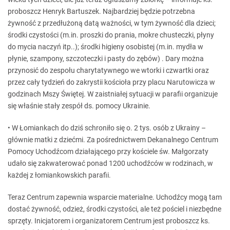
proboszcz Henryk Bartuszek. Najbardziej będzie potrzebna
żywność z przedłużoną datą ważności, w tym żywność dla dzieci;
środki czystości (m.in. proszki do prania, mokre chusteczki, płyny
do mycia naczyń itp..); środki higieny osobistej (m.in. mydła w
płynie, szampony, szczoteczki i pasty do zębów) . Dary można
przynosić do zespołu charytatywnego we wtorki i czwartki oraz
przez cały tydzień do zakrystii kościoła przy placu Narutowicza w
godzinach Mszy Świętej. W zaistniałej sytuacji w parafii organizuje
się właśnie stały zespół ds. pomocy Ukrainie.
• W Łomiankach do dziś schroniło się o. 2 tys. osób z Ukrainy –
głównie matki z dziećmi. Za pośrednictwem Dekanalnego Centrum
Pomocy Uchodźcom działającego przy kościele św. Małgorzaty
udało się zakwaterować ponad 1200 uchodźców w rodzinach, w
każdej z łomiankowskich parafii.
Teraz Centrum zapewnia wsparcie materialne. Uchodźcy mogą tam
dostać żywność, odzież, środki czystości, ale też pościel i niezbędne
sprzęty. Inicjatorem i organizatorem Centrum jest proboszcz ks.