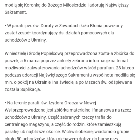
modlą się Koronką do Bożego Miłosierdzia i adorują Najświętszy
Sakrament.
• W parafii pw. św. Doroty w Zawadach koło Błonia powołany
został zespół koordynujący ds. działań pomocowych dla
uchodźców z Ukrainy.
W niedzielę i Środę Popielcową przeprowadzona została zbiórka do
puszek, a 6 marca poprzez ankiety zebrano informacje na temat
możliwości zakwaterowania uchodźców wśród parafian. 28 lutego
podczas adoracji Najświętszego Sakramentu wspólnota modliła się
min. o pokój na Ukrainie i na świecie, a po Mszach św. odśpiewana
została Suplikacja.
• Na terenie parafii św. Izydora Oracza w Nowej
Wsi przeprowadzana jest zbiórka materialna i finansowa na rzecz
uchodźców z Ukrainy. Część zebranych rzeczy trafia do
centralnego magazynu, a część do rodzin, które zamieszkują
parafię lub najbliższe okolice. W chwili obecnej wiadomo o grupie
około 50 uchodźców, która niebawem dotrze do bursy przy