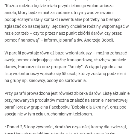
“Każda rodzina będzie miała przydzielonego wolontariusza –
anioła, który będzie miał za zadanie utrzymywać ze swoimi
podopiecznymi stały kontakt i ewentualne potrzeby na bieżąco
zgłaszać do naszej bazy. Będziemy chcieli te rodziny wspomagać w
razie potrzeb – czy to przez nasz punkt zbiórki darów, czy przez
pomoc finansową” – informuje parafia św. Andrzeja Boboli.
W parafii powstaje również baza wolontariuszy – można zgłaszać
swoją pomoc obejmującą: służbę transportową, służbę w punkcie
darów, tłumaczenia oraz program “Anioły”. W ciągu tygodnia na
listę wolontariuszy wpisało się 55 osób, którzy zostaną podzieleni
na grupy np. kierowcy, osoby do sortowania.
Przy parafii prowadzona jest również zbiórka darów. Listę aktualnie
przyjmowanych produktów można znaleźć na stronie internetowej
parafii oraz w grupie na Facebooku “Bobola dla Ukrainy”, oraz pod
specjalnie w tym celu uruchomionym telefonem.
• Ponad 2,5 tony żywności, środków czystości, karmy dla zwierząt,
kocy i innych produktów zebrała, ale też zakupiła parafia św.