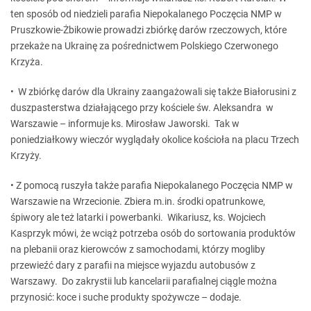
ten sposób od niedzieli parafia Niepokalanego Poczęcia NMP w
Pruszkowie-Żbikowie prowadzi zbiórkę darów rzeczowych, które
przekaże na Ukrainę za pośrednictwem Polskiego Czerwonego
Krzyża.
• W zbiórkę darów dla Ukrainy zaangażowali się także Białorusini z
duszpasterstwa działającego przy kościele św. Aleksandra w
Warszawie – informuje ks. Mirosław Jaworski. Tak w
poniedziałkowy wieczór wyglądały okolice kościoła na placu Trzech
Krzyży.
• Z pomocą ruszyła także parafia Niepokalanego Poczęcia NMP w
Warszawie na Wrzecionie. Zbiera m.in. środki opatrunkowe,
śpiwory ale też latarki i powerbanki. Wikariusz, ks. Wojciech
Kasprzyk mówi, że wciąż potrzeba osób do sortowania produktów
na plebanii oraz kierowców z samochodami, którzy mogliby
przewieźć dary z parafii na miejsce wyjazdu autobusów z
Warszawy. Do zakrystii lub kancelarii parafialnej ciągle można
przynosić: koce i suche produkty spożywcze – dodaje.