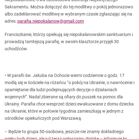
Sakramentu. Można dołączyć do tej modlitwy o pokój jednorazowo
albo zadeklarować modlitwę w wybranym czasie zgłaszając się na
adres:
parafia.niepokalanow@gmail.com
Franciszkanie, którzy opiekują się niepokalanowskim sanktuarium i
prowadzą tamtejszą parafię, w swoim klasztorze przyjęli 30
uchodźców.
• W parafii św. Jakuba na Ochocie wierni codziennie o godz. 17
modlą się w kościele na różańcu “o pokój na Ukrainie, o nawrócenie i
opamiętanie dla ludzi podejmujących decyzje o działaniach
wojennych”. Nadal zbierane są ofiary do puszek na pomoc dla
Ukrainy. Parafia chce wesprzeć dzieci ewakuowane z domu dziecka
na Ukrainie, które w połowie tygodnia zamieszkają w jednym z
ośrodków opiekuńczych pod Warszawą.
– Będzie to grupa 50-osobowa, jeszcze nie znamy dokładnego
wieku tych dzieci, ale już teraz ogłaszamy zbiórkę – informuje ks.