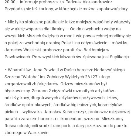
20.00 – informuje proboszcz ks. Tadeusz Aleksandrowicz.
Przydadzą się też kartony, w które będzie można zapakować dary.
• Nie tylko stołeczne parafie ale także mniejsze wspólnoty włączyły
się w akcję wsparcia dla Ukrainy. – Od dnia wybuchu wojny na
wszystkich Mszach świętych w modlitwie powszechnej modlimy się
o pokój za wschodnią granicą Polski i na całym świecie – mówi ks.
Jarosław Wojcieski, proboszcz parafii św. Bartłomieja w
Pawłowicach. Po wszystkich Mszach św. śpiewana jest Suplikacja.
• W parafii św. Jana Pawła II w Ruścu harcerze Nadarzyńskiego
Szczepu “Wataha” im. Żołnierzy Wyklętych 26 i 27 lutego
zorganizowali zbiórkę darów. Odzew mieszkańców był
błyskawiczny. Zebrano 2 ciężarówki rozmaitych artykułów –
odzieży, kocy, długotrwałych artykułów spożywczych, leków,
środków opatrunkowych, środków higienicznych, kosmetyków,
pieluch – wylicza ks. Jarosław Kuśmierczyk, proboszcz miejscowej
parafii a zarazem harcmistrz i komendant szczepu. Mieszkańcy
Ruśca udostępnili środki transportu a dary przekazano do punktu
zbornego w Warszawie.