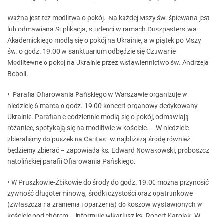
Ważna jest też modlitwa o pokój. Na każdej Mszy św. śpiewana jest
lub odmawiana Suplikacja, studenci w ramach Duszpasterstwa
Akademickiego modlą się o pokój na Ukrainie, a w piątek po Mszy
św. o godz. 19.00 w sanktuarium odbędzie się Czuwanie
Modlitewne o pokój na Ukrainie przez wstawiennictwo św. Andrzeja
Boboli.
• Parafia Ofiarowania Pańskiego w Warszawie organizuje w
niedzielę 6 marca o godz. 19.00 koncert organowy dedykowany
Ukrainie. Parafianie codziennie modlą się o pokój, odmawiają
różaniec, spotykają się na modlitwie w kościele. – W niedziele
zbieraliśmy do puszek na Caritas i w najbliższą środę również
będziemy zbierać – zapowiada ks. Edward Nowakowski, proboszcz
natolińskiej parafii Ofiarowania Pańskiego.
• W Pruszkowie-Żbikowie do środy do godz. 19.00 można przynosić
żywność długoterminową, środki czystości oraz opatrunkowe
(zwłaszcza na zranienia i oparzenia) do koszów wystawionych w
kościele pod chórem – informuje wikariusz ks. Robert Karolak. W