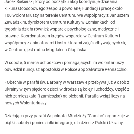
Jacek Siekierski, który od początku akcji koordynuje działania
kilkunastoosobowego zespołu powołanej Fundacji i pracę około
100 wolontariuszy na terenie Centrum. We współpracy z Januszem
Zawadzkim, dyrektorem Centrum Kultury w Łomiankach, od
tygodnia działa również wsparcie psychologiczne, medyczne i
prawne. Koordynatorem kręgów wsparcia w Centrum Kultury i
współpracy z animatorami i instruktorami zajęć odbywających się
w Centrum, jest radna Magdalena Cłapińska.
W sobotę, 5 marca uchodźców i pomagających im wolontariuszy
odwiedził nuncjusz apostolski w Polsce abp Salvatore Pennacchio.
• Obecnie w parafii św. Barbary w Warszawie przebywa już 9 osób z
Ukrainy w tym pięcioro dzieci, w drodze są kolejni uchodźcy. Część z
nich zamieszkała (i zamieszka) na plebanii. Parafia wciąż liczy na
nowych Wolontariuszy.
Działająca przy parafii Wspólnota Młodzieży “Camino” organizuje w
piątki, soboty i poniedziałki integrację dla dzieci z Polski i Ukrainy.