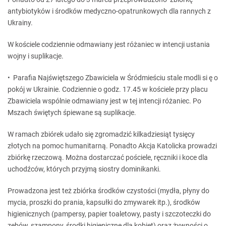
antybiotyków i środków medyczno-opatrunkowych dla rannych z
Ukrainy.
W kościele codziennie odmawiany jest różaniec w intencji ustania
wojny i suplikacje.
• Parafia Najświętszego Zbawiciela w Śródmieściu stale modli si ę o
pokój w Ukrainie. Codziennie o godz. 17.45 w kościele przy placu
Zbawiciela wspólnie odmawiany jest w tej intencji różaniec. Po
Mszach świętych śpiewane są suplikacje.
W ramach zbiórek udało się zgromadzić kilkadziesiąt tysięcy
złotych na pomoc humanitarną. Ponadto Akcja Katolicka prowadzi
zbiórkę rzeczową. Można dostarczać pościele, ręczniki i koce dla
uchodźców, których przyjmą siostry dominikanki.
Prowadzona jest też zbiórka środków czystości (mydła, płyny do
mycia, proszki do prania, kapsułki do zmywarek itp.), środków
higienicznych (pampersy, papier toaletowy, pasty i szczoteczki do
zębów, szampony, środki higieniczne dla kobiet) oraz żywności o