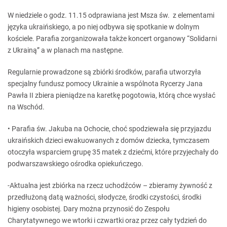
W niedziele o godz. 11.15 odprawiana jest Msza św. z elementami
języka ukraińskiego, a po niej odbywa się spotkanie w dolnym
kościele. Parafia zorganizowała także koncert organowy “Solidarni
z Ukrainą” a w planach ma następne.
Regularnie prowadzone są zbiórki środków, parafia utworzyła
specjalny fundusz pomocy Ukrainie a wspólnota Rycerzy Jana
Pawła II zbiera pieniądze na karetkę pogotowia, którą chce wysłać
na Wschód.
• Parafia św. Jakuba na Ochocie, choć spodziewała się przyjazdu
ukraińskich dzieci ewakuowanych z domów dziecka, tymczasem
otoczyła wsparciem grupę 35 matek z dziećmi, które przyjechały do
podwarszawskiego ośrodka opiekuńczego.
-Aktualna jest zbiórka na rzecz uchodźców – zbieramy żywność z
przedłużoną datą ważności, słodycze, środki czystości, środki
higieny osobistej. Dary można przynosić do Zespołu
Charytatywnego we wtorki i czwartki oraz przez cały tydzień do