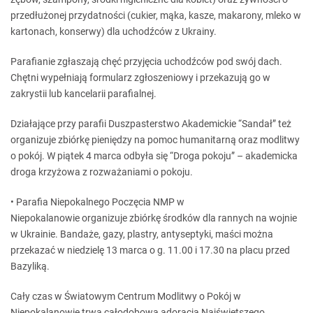
przedłużonej przydatności (cukier, mąka, kasze, makarony, mleko w
kartonach, konserwy) dla uchodźców z Ukrainy.
Parafianie zgłaszają chęć przyjęcia uchodźców pod swój dach.
Chętni wypełniają formularz zgłoszeniowy i przekazują go w
zakrystii lub kancelarii parafialnej.
Działające przy parafii Duszpasterstwo Akademickie “Sandał” też
organizuje zbiórkę pieniędzy na pomoc humanitarną oraz modlitwy
o pokój. W piątek 4 marca odbyła się “Droga pokoju” – akademicka
droga krzyżowa z rozważaniami o pokoju.
• Parafia Niepokalnego Poczęcia NMP w
Niepokalanowie organizuje zbiórkę środków dla rannych na wojnie
w Ukrainie. Bandaże, gazy, plastry, antyseptyki, maści można
przekazać w niedzielę 13 marca o g. 11.00 i 17.30 na placu przed
Bazyliką.
Cały czas w Światowym Centrum Modlitwy o Pokój w
Niepokalanowie trwa całodobowa adoracja Najświętszego