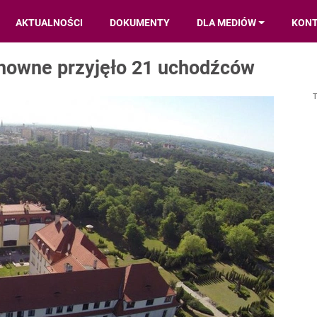
AKTUALNOŚCI
DOKUMENTY
DLA MEDIÓW
KON
howne przyjęło 21 uchodźców