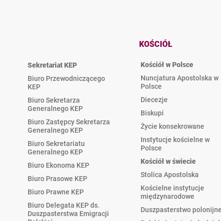
KOŚCIÓŁ
Kościół w Polsce
Sekretariat KEP
Nuncjatura Apostolska w
Biuro Przewodniczącego
Polsce
KEP
Diecezje
Biuro Sekretarza
Generalnego KEP
Biskupi
Biuro Zastępcy Sekretarza
Życie konsekrowane
Generalnego KEP
Instytucje kościelne w
Biuro Sekretariatu
Polsce
Generalnego KEP
Kościół w świecie
Biuro Ekonoma KEP
Stolica Apostolska
Biuro Prasowe KEP
Kościelne instytucje
Biuro Prawne KEP
międzynarodowe
Biuro Delegata KEP ds.
Duszpasterstwo polonijn
Duszpasterstwa Emigracji