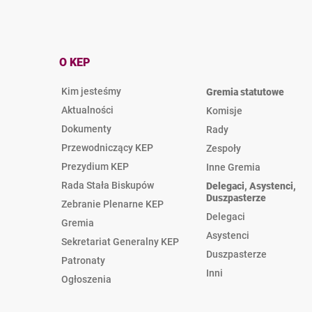
O KEP
Kim jesteśmy
Gremia statutowe
Aktualności
Komisje
Dokumenty
Rady
Przewodniczący KEP
Zespoły
Prezydium KEP
Inne Gremia
Rada Stała Biskupów
Delegaci, Asystenci,
Duszpasterze
Zebranie Plenarne KEP
Delegaci
Gremia
Asystenci
Sekretariat Generalny KEP
Duszpasterze
Patronaty
Inni
Ogłoszenia