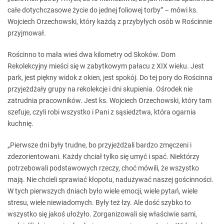
całe dotychczasowe życie do jednej foliowej torby” – mówi ks.
Wojciech Orzechowski, który każdą z przybyłych osób w Rościnnie
przyjmował.
Rościnno to mała wieś dwa kilometry od Skoków. Dom
Rekolekcyjny mieści się w zabytkowym pałacu z XIX wieku. Jest
park, jest piękny widok z okien, jest spokój. Do tej pory do Rościnna
przyjeżdżały grupy na rekolekcje i dni skupienia. Ośrodek nie
zatrudnia pracowników. Jest ks. Wojciech Orzechowski, który tam
szefuje, czyli robi wszystko i Pani z sąsiedztwa, która ogarnia
kuchnię.
„Pierwsze dni były trudne, bo przyjeżdżali bardzo zmęczeni i
zdezorientowani. Każdy chciał tylko się umyć i spać. Niektórzy
potrzebowali podstawowych rzeczy, choć mówili, że wszystko
mają. Nie chcieli sprawiać kłopotu, nadużywać naszej gościnności.
W tych pierwszych dniach było wiele emocji, wiele pytań, wiele
stresu, wiele niewiadomych. Były też łzy. Ale dość szybko to
wszystko się jakoś ułożyło. Zorganizowali się właściwie sami,