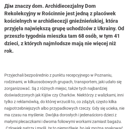
Дім znaczy dom. Archidiecezjalny Dom
Rekolekcyjny w Rościnnie jest jedną z placówek
kościelnych w archidiecezji gnieźnieńskiej, która
przyjęła największą grupę uchodźców z Ukrainy. Od
przeszło tygodnia mieszka tam 68 osób, w tym 41
dzieci, z których najmłodsze mają nie więcej niż
rok.
Przyjechali bezpośrednio z punktu recepcyjnego w Poznaniu,
rodzinami, w kilkuosobowych grupach, transportem, jaki udało się
zorganizować. Są z różnych miejsc, także tych najbardziej
doświadczonych jak Kijów czy Charków. Niektórzy z walizkami, inni
tylko z reklamówką, do której wrzucili to, co zdążyli, często kilka
najpotrzebniejszych albo przypadkowych rzeczy. Gdy się ucieka, nie
ma czasu na myślenie. Dwójka dorosłych i jedenaścioro dzieci z
małymi plecaczkami i dwoma foliowymi workami zamiast bagażu.
„Człowiek patrzy i myśli, że to niemożliwie, bo jak można spakować