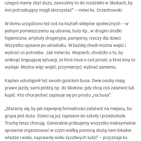
czegoś mamy zbyt dużo, zawozimy to do rozdzielni w Skokach, by
inni potrzebujący mogli skorzystać” – mówi ks. Orzechowski.
W domu urządzono też coś na kształt sklepów społecznych – w
jednym pomieszczeniu są ubrania, buty itp., w drugim środki
higieniczne, artykuły drogeryjne, pampersy, rzeczy dla dzieci.
Wszystko opisane po ukraińsku. W każdej chwili można wejść i
wybrać co potrzeba. Jak mówi ks. Wojciech, chodziło o to, by
uniknąć krępującej sytuacji, że ktoś musi o coś prosić, a ktoś inny to
wydaje. Można więc wejść, przymierzyć, wybrać samemu.
Kapłan udostępnił też swoim gościom busa. Dwie osoby mają
prawo jazdy, sami jeżdżą np. do Skoków, gdy chcą coś załatwić lub
kupić. Kto chce jechać zapisuje się po prostu „na busa”.
„Staramy się, by jak najwięcej formalności załatwić na miejscu, bo
grupa jest duża. Dzieci są już zapisane do szkoły i przedszkola.
Trochę teraz chorują. Generalnie próbujemy wszystko maksymalnie
sprawnie organizować w czym wielką pomocą służą nam lokalne
władze i wielu, naprawdę wielu życzliwych ludzi” – przyznaje ks.