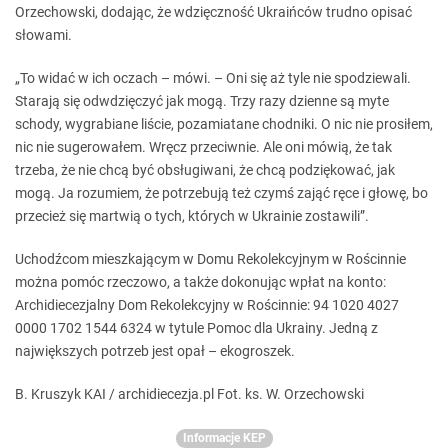
Orzechowski, dodając, że wdzięczność Ukraińców trudno opisać
słowami.
„To widać w ich oczach – mówi. – Oni się aż tyle nie spodziewali.
Starają się odwdzięczyć jak mogą. Trzy razy dzienne są myte
schody, wygrabiane liście, pozamiatane chodniki. O nic nie prosiłem,
nic nie sugerowałem. Wręcz przeciwnie. Ale oni mówią, że tak
trzeba, że nie chcą być obsługiwani, że chcą podziękować, jak
mogą. Ja rozumiem, że potrzebują też czymś zająć ręce i głowę, bo
przecież się martwią o tych, których w Ukrainie zostawili”.
Uchodźcom mieszkającym w Domu Rekolekcyjnym w Rościnnie
można pomóc rzeczowo, a także dokonując wpłat na konto:
Archidiecezjalny Dom Rekolekcyjny w Rościnnie: 94 1020 4027
0000 1702 1544 6324 w tytule Pomoc dla Ukrainy. Jedną z
największych potrzeb jest opał – ekogroszek.
B. Kruszyk KAI / archidiecezja.pl Fot. ks. W. Orzechowski
Informacje KEP