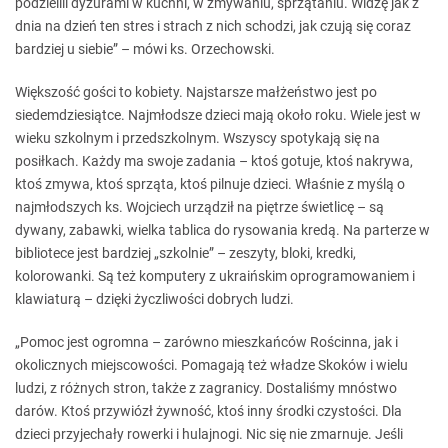
podzielili dyżurami w kuchni, w zmywaniu, sprzątaniu. Widzę jak z
dnia na dzień ten stres i strach z nich schodzi, jak czują się coraz
bardziej u siebie” – mówi ks. Orzechowski.
Większość gości to kobiety. Najstarsze małżeństwo jest po
siedemdziesiątce. Najmłodsze dzieci mają około roku. Wiele jest w
wieku szkolnym i przedszkolnym. Wszyscy spotykają się na
posiłkach. Każdy ma swoje zadania – ktoś gotuje, ktoś nakrywa,
ktoś zmywa, ktoś sprząta, ktoś pilnuje dzieci. Właśnie z myślą o
najmłodszych ks. Wojciech urządził na piętrze świetlicę – są
dywany, zabawki, wielka tablica do rysowania kredą. Na parterze w
bibliotece jest bardziej „szkolnie” – zeszyty, bloki, kredki,
kolorowanki. Są też komputery z ukraińskim oprogramowaniem i
klawiaturą – dzięki życzliwości dobrych ludzi.
„Pomoc jest ogromna – zarówno mieszkańców Rościnna, jak i
okolicznych miejscowości. Pomagają też władze Skoków i wielu
ludzi, z różnych stron, także z zagranicy. Dostaliśmy mnóstwo
darów. Ktoś przywiózł żywność, ktoś inny środki czystości. Dla
dzieci przyjechały rowerki i hulajnogi. Nic się nie zmarnuje. Jeśli