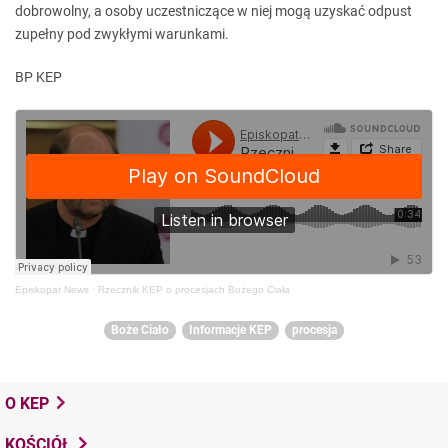
dobrowolny, a osoby uczestniczące w niej mogą uzyskać odpust
zupełny pod zwykłymi warunkami.
BP KEP
Episkopat News
·
Rzecznik KEP o procesjach Bożego Ciała
Boże Ciało
Informacje KEP
procesja
O KEP
KOŚCIÓŁ