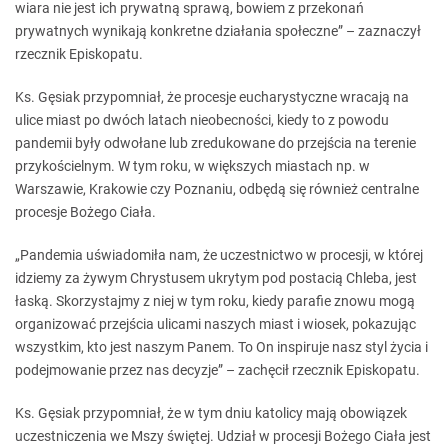
wiara nie jest ich prywatną sprawą, bowiem z przekonań
prywatnych wynikają konkretne działania społeczne” – zaznaczył
rzecznik Episkopatu.
Ks. Gęsiak przypomniał, że procesje eucharystyczne wracają na
ulice miast po dwóch latach nieobecności, kiedy to z powodu
pandemii były odwołane lub zredukowane do przejścia na terenie
przykościelnym. W tym roku, w większych miastach np. w
Warszawie, Krakowie czy Poznaniu, odbędą się również centralne
procesje Bożego Ciała.
„Pandemia uświadomiła nam, że uczestnictwo w procesji, w której
idziemy za żywym Chrystusem ukrytym pod postacią Chleba, jest
łaską. Skorzystajmy z niej w tym roku, kiedy parafie znowu mogą
organizować przejścia ulicami naszych miast i wiosek, pokazując
wszystkim, kto jest naszym Panem. To On inspiruje nasz styl życia i
podejmowanie przez nas decyzje” – zachęcił rzecznik Episkopatu.
Ks. Gęsiak przypomniał, że w tym dniu katolicy mają obowiązek
uczestniczenia we Mszy świętej. Udział w procesji Bożego Ciała jest