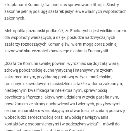
z kapłanami Komunię św. podczas sprawowanej liturgii. Siostry
zakonne pełnią posługę szafarek jedynie we własnych wspólnotach
zakonnych.
Metropolita poznański podkreślił, że Eucharystia jest wielkim darem
dla wspólnoty wierzących, a dzięki posłudze nadzwyczajnych
szafarzy roznoszących Komunię św. wierni mogą coraz pełniej
zaznawać skuteczności zbawczego działania Eucharystii.
„Szafarze Komunii świętej powinni wyróżniać się dojrzałą wiarą,
zdrową pobożnością eucharystyczną i intensywnym życiem
sakramentalnym, przykładną postawą w życiu małżeńskim,
rodzinnym, zawodowym i sąsiedzkim, a także w domu zakonnym,
niezbędnymi kwalifikacjami intelektualnymi, sprawnością
psychiczną i fizyczną, aktywnym udziałem w życiu parafialnym,
poważaniem ze strony duchowieństwa i wiernych, pozytywnymi
cechami charakteru warunkującymi otwartość i służebną postawę
wobec ludzi, serdecznością oraz łatwością nawiązywania
kontaktów z osobami chorymi i w podeszłym wieku” – mówił do
nowo ustanowionych szafarzy abp Gądecki.