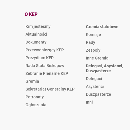
O KEP
Kim jesteśmy
Gremia statutowe
Aktualności
Komisje
Dokumenty
Rady
Przewodniczący KEP
Zespoły
Prezydium KEP
Inne Gremia
Rada Stała Biskupów
Delegaci, Asystenci,
Duszpasterze
Zebranie Plenarne KEP
Delegaci
Gremia
Asystenci
Sekretariat Generalny KEP
Duszpasterze
Patronaty
Inni
Ogłoszenia