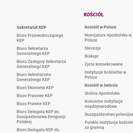
KOŚCIÓŁ
Kościół w Polsce
Sekretariat KEP
Nuncjatura Apostolska w
Biuro Przewodniczącego
Polsce
KEP
Diecezje
Biuro Sekretarza
Generalnego KEP
Biskupi
Biuro Zastępcy Sekretarza
Życie konsekrowane
Generalnego KEP
Instytucje kościelne w
Biuro Sekretariatu
Polsce
Generalnego KEP
Kościół w świecie
Biuro Ekonoma KEP
Stolica Apostolska
Biuro Prasowe KEP
Kościelne instytucje
Biuro Prawne KEP
międzynarodowe
Biuro Delegata KEP ds.
Duszpasterstwo polonijn
Duszpasterstwa Emigracji
Polskiej
Polskie instytucje koście
za granicą
Biuro Delegata KEP ds.